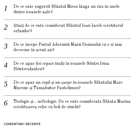
De ce este zugrăvit Sfântul Miron lângă un râu în unele
dintre icoanele sale?
Știați de ce este considerat Sfântul Ioan Iacob ocrotitorul
orfanilor?
De ce începe Postul Adormirii Maicii Domnului cu o zi mai
devreme în acest an?
De ce apar doi copaci înalți în icoanele Sfintei Irina
Hristovalantou?
De ce apar un copil și un șarpe în icoanele Sfântului Mare
Mucenic și Tămăduitor Pantelimon?
Teologie și… nefrologie: De ce este considerată Sfânta Marina
ocrotitoarea celor cu boli de rinichi?
COMENTARII RECENTE