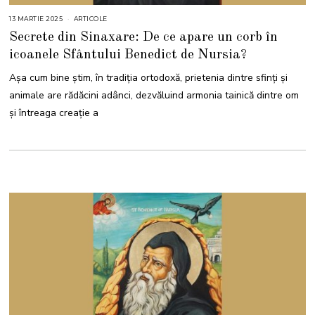
13 MARTIE 2025
1
ARTICOLE
3
Secrete din Sinaxare: De ce apare un corb în
M
A
icoanele Sfântului Benedict de Nursia?
R
T
I
Așa cum bine știm, în tradiția ortodoxă, prietenia dintre sfinți și
E
2
animale are rădăcini adânci, dezvăluind armonia tainică dintre om
0
2
și întreaga creație a
5