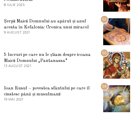
8 IULIE 2025
1
0
I
U
02
Șerpii Maicii Domnului au apărut și anul
L
acesta în Kefalonia: Cronica unui miracol
I
E
9 AUGUST 2021
2
2
7
0
M
2
A
5
R
03
5 lucruri pe care nu le știam despre icoana
T
I
Maicii Domnului „Pantanassa”
E
13 AUGUST 2021
1
2
3
0
A
2
U
2
G
04
Ioan Rusul – povestea sfântului pe care îl
U
S
cinstesc până și musulmanii
T
19 MAI 2021
1
2
9
0
M
2
A
1
I
2
0
2