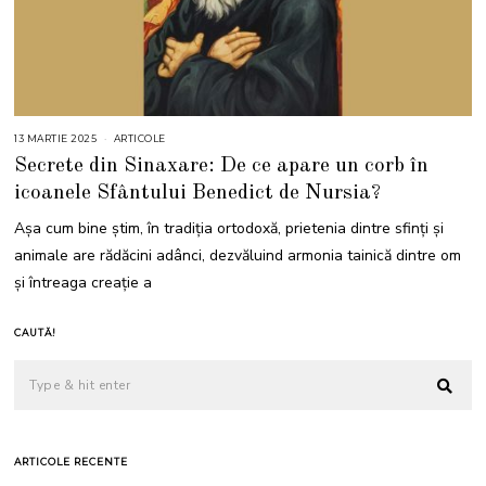
13 MARTIE 2025
1
ARTICOLE
3
Secrete din Sinaxare: De ce apare un corb în
M
A
icoanele Sfântului Benedict de Nursia?
R
T
I
Așa cum bine știm, în tradiția ortodoxă, prietenia dintre sfinți și
E
2
animale are rădăcini adânci, dezvăluind armonia tainică dintre om
0
2
și întreaga creație a
5
CAUTĂ!
ARTICOLE RECENTE