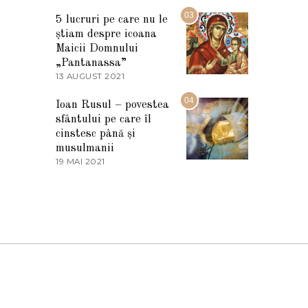
7
2
M
03
5
5 lucruri pe care nu le
A
știam despre icoana
R
T
Maicii Domnului
I
„Pantanassa”
E
13 AUGUST 2021
1
2
3
0
A
04
2
Ioan Rusul – povestea
U
2
sfântului pe care îl
G
U
cinstesc până și
S
musulmanii
T
19 MAI 2021
1
2
9
0
M
2
A
1
I
2
0
2
1