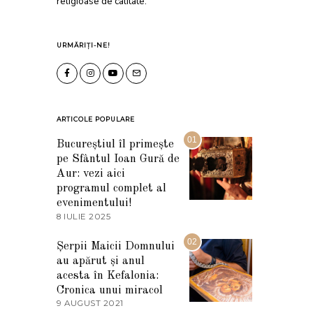
religioase de calitate.
URMĂRIȚI-NE!
ARTICOLE POPULARE
01
Bucureștiul îl primește
pe Sfântul Ioan Gură de
Aur: vezi aici
programul complet al
evenimentului!
8 IULIE 2025
1
0
I
02
Șerpii Maicii Domnului
U
au apărut și anul
L
I
acesta în Kefalonia:
E
Cronica unui miracol
2
9 AUGUST 2021
2
0