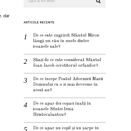
e, dar
ARTICOLE RECENTE
De ce este zugrăvit Sfântul Miron
lângă un râu în unele dintre
icoanele sale?
Știați de ce este considerat Sfântul
Ioan Iacob ocrotitorul orfanilor?
De ce începe Postul Adormirii Maicii
Domnului cu o zi mai devreme în
acest an?
De ce apar doi copaci înalți în
icoanele Sfintei Irina
Hristovalantou?
De ce apar un copil și un șarpe în