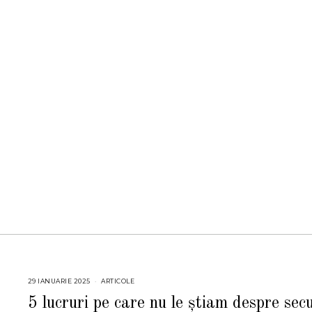
29 IANUARIE 2025
2
ARTICOLE
9
I
5 lucruri pe care nu le știam despre sec
A