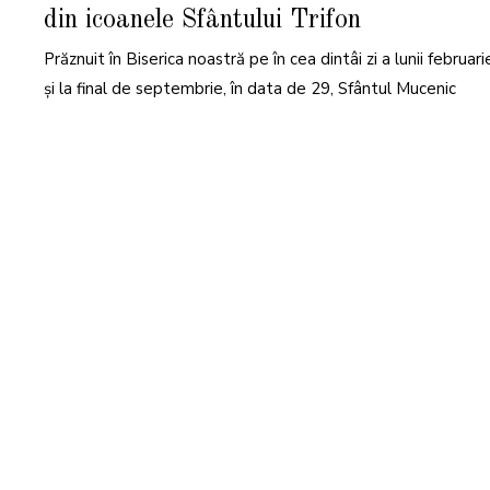
N
din icoanele Sfântului Trifon
U
A
R
Prăznuit în Biserica noastră pe în cea dintâi zi a lunii februari
I
E
2
și la final de septembrie, în data de 29, Sfântul Mucenic
0
2
5