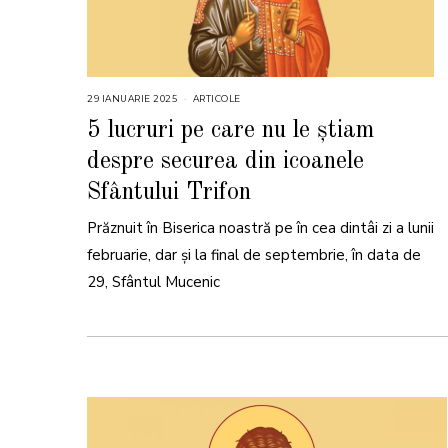
29 IANUARIE 2025
2
ARTICOLE
9
I
5 lucruri pe care nu le știam
A
N
despre securea din icoanele
U
A
R
Sfântului Trifon
I
E
2
Prăznuit în Biserica noastră pe în cea dintâi zi a lunii
0
2
februarie, dar și la final de septembrie, în data de
5
29, Sfântul Mucenic