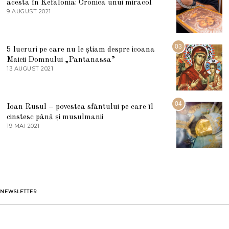
acesta în Kefalonia: Cronica unui miracol
I
E
9 AUGUST 2021
2
2
7
0
M
2
A
5
R
03
5 lucruri pe care nu le știam despre icoana
T
I
Maicii Domnului „Pantanassa”
E
13 AUGUST 2021
1
2
3
0
A
2
U
2
G
04
Ioan Rusul – povestea sfântului pe care îl
U
S
cinstesc până și musulmanii
T
19 MAI 2021
1
2
9
0
M
2
A
1
I
2
0
2
1
NEWSLETTER