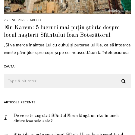
23 IUNIE 2025
2
ARTICOLE
3
Ein Karem: 5 lucruri mai puțin știute despre
I
U
locul nașterii Sfântului Ioan Botezătorul
N
I
E
„Şi va merge înaintea Lui cu duhul şi puterea lui Ilie, ca să întoarcă
2
0
inimile părinţilor spre copii şi pe cei neascultători la înţelepciunea
2
5
CAUTĂ!
ARTICOLE RECENTE
De ce este zugrăvit Sfântul Miron lângă un râu în unele
dintre icoanele sale?
Știați de ce este considerat Sfântul Ioan Iacob ocrotitorul