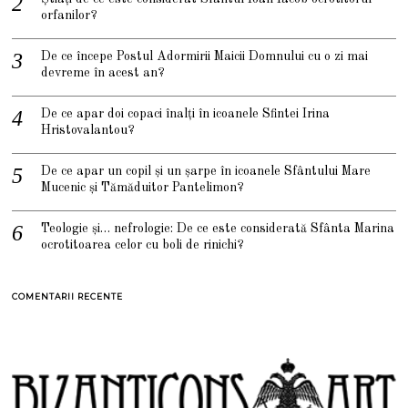
orfanilor?
De ce începe Postul Adormirii Maicii Domnului cu o zi mai
devreme în acest an?
De ce apar doi copaci înalți în icoanele Sfintei Irina
Hristovalantou?
De ce apar un copil și un șarpe în icoanele Sfântului Mare
Mucenic și Tămăduitor Pantelimon?
Teologie și… nefrologie: De ce este considerată Sfânta Marina
ocrotitoarea celor cu boli de rinichi?
COMENTARII RECENTE