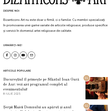
DESPRE NOI
Bizanticons Art nu este doar o firmă, ci o familie. Cu membri specializați
în promovarea unei game variate de articole religioase, produse specifice
și servicii în domeniul artei religioase de calitate.
URMĂRIȚI-NE!
ARTICOLE POPULARE
01
Bucureștiul îl primește pe Sfântul Ioan Gură
de Aur: vezi aici programul complet al
evenimentului!
8 IULIE 2025
1
0
I
U
02
Șerpii Maicii Domnului au apărut și anul
L