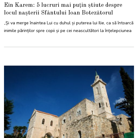
3
Ein Karem: 5 lucruri mai puțin știute despre
I
U
locul nașterii Sfântului Ioan Botezătorul
N
I
E
„Şi va merge înaintea Lui cu duhul şi puterea lui Ilie, ca să întoarcă
2
0
inimile părinţilor spre copii şi pe cei neascultători la înţelepciunea
2
5