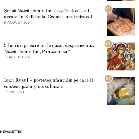
I
U
02
Șerpii Maicii Domnului au apărut și anul
L
acesta în Kefalonia: Cronica unui miracol
I
E
9 AUGUST 2021
2
2
7
0
M
2
A
5
R
03
5 lucruri pe care nu le știam despre icoana
T
I
Maicii Domnului „Pantanassa”
E
13 AUGUST 2021
1
2
3
0
A
2
U
2
G
04
Ioan Rusul – povestea sfântului pe care îl
U
S
cinstesc până și musulmanii
T
19 MAI 2021
1
2
9
0
M
2
A
1
I
2
0
2
1
NEWSLETTER