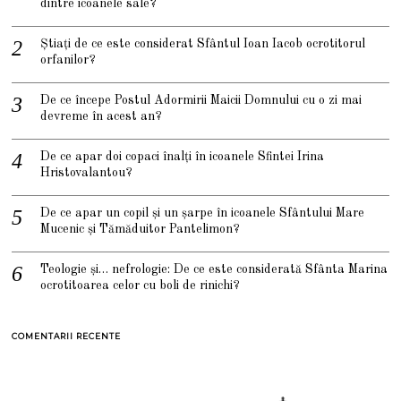
dintre icoanele sale?
Știați de ce este considerat Sfântul Ioan Iacob ocrotitorul
orfanilor?
De ce începe Postul Adormirii Maicii Domnului cu o zi mai
devreme în acest an?
De ce apar doi copaci înalți în icoanele Sfintei Irina
Hristovalantou?
De ce apar un copil și un șarpe în icoanele Sfântului Mare
Mucenic și Tămăduitor Pantelimon?
Teologie și… nefrologie: De ce este considerată Sfânta Marina
ocrotitoarea celor cu boli de rinichi?
COMENTARII RECENTE