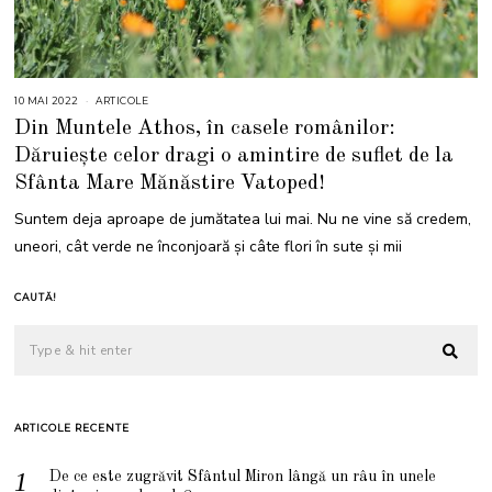
10 MAI 2022
1
ARTICOLE
0
Din Muntele Athos, în casele românilor:
M
A
Dăruiește celor dragi o amintire de suflet de la
I
2
Sfânta Mare Mănăstire Vatoped!
0
2
2
Suntem deja aproape de jumătatea lui mai. Nu ne vine să credem,
uneori, cât verde ne înconjoară și câte flori în sute și mii
CAUTĂ!
ARTICOLE RECENTE
De ce este zugrăvit Sfântul Miron lângă un râu în unele