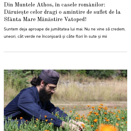
0
Din Muntele Athos, în casele românilor:
M
A
Dăruiește celor dragi o amintire de suflet de la
I
2
Sfânta Mare Mănăstire Vatoped!
0
2
2
Suntem deja aproape de jumătatea lui mai. Nu ne vine să credem,
uneori, cât verde ne înconjoară și câte flori în sute și mii