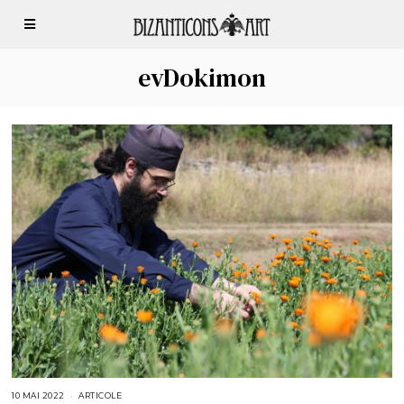
evDokimon
10 MAI 2022
1
ARTICOLE