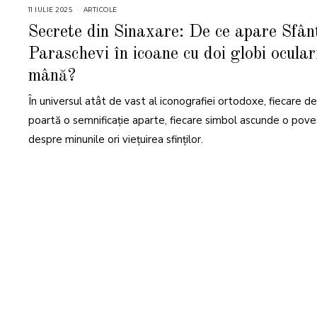
11 IULIE 2025
1
ARTICOLE
1
I
Secrete din Sinaxare: De ce apare Sfân
U
L
Paraschevi în icoane cu doi globi ocular
I
E
2
mână?
0
2
5
În universul atât de vast al iconografiei ortodoxe, fiecare de
poartă o semnificație aparte, fiecare simbol ascunde o pov
despre minunile ori viețuirea sfinților.