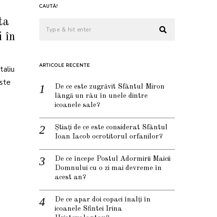
CAUTĂ!
ta
i în
ARTICOLE RECENTE
taliu
este
De ce este zugrăvit Sfântul Miron
lângă un râu în unele dintre
icoanele sale?
Știați de ce este considerat Sfântul
Ioan Iacob ocrotitorul orfanilor?
De ce începe Postul Adormirii Maicii
Domnului cu o zi mai devreme în
acest an?
De ce apar doi copaci înalți în
icoanele Sfintei Irina