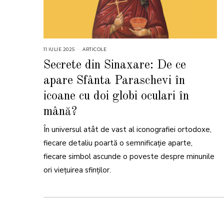
11 IULIE 2025
1
ARTICOLE
1
I
Secrete din Sinaxare: De ce
U
L
apare Sfânta Paraschevi în
I
E
2
icoane cu doi globi oculari în
0
2
mână?
5
În universul atât de vast al iconografiei ortodoxe,
fiecare detaliu poartă o semnificație aparte,
fiecare simbol ascunde o poveste despre minunile
ori viețuirea sfinților.