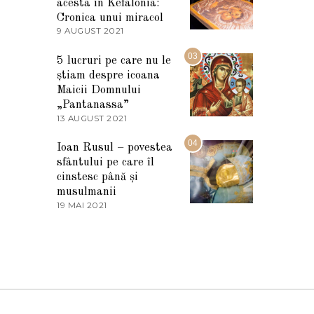
I
acesta în Kefalonia:
E
Cronica unui miracol
2
9 AUGUST 2021
2
0
7
2
M
03
5
5 lucruri pe care nu le
A
știam despre icoana
R
T
Maicii Domnului
I
„Pantanassa”
E
13 AUGUST 2021
1
2
3
0
A
04
2
Ioan Rusul – povestea
U
2
sfântului pe care îl
G
U
cinstesc până și
S
musulmanii
T
19 MAI 2021
1
2
9
0
M
2
A
1
I
2
0
2
1