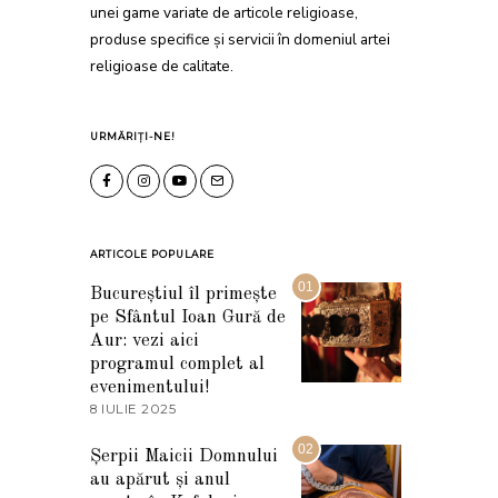
unei game variate de articole religioase,
produse specifice și servicii în domeniul artei
religioase de calitate.
URMĂRIȚI-NE!
ARTICOLE POPULARE
01
Bucureștiul îl primește
pe Sfântul Ioan Gură de
Aur: vezi aici
programul complet al
evenimentului!
8 IULIE 2025
1
0
I
02
Șerpii Maicii Domnului
U
au apărut și anul
L