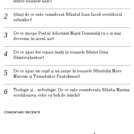
dintre icoanele sale?
Știați de ce este considerat Sfântul Ioan Iacob ocrotitorul
orfanilor?
De ce începe Postul Adormirii Maicii Domnului cu o zi mai
devreme în acest an?
De ce apar doi copaci înalți în icoanele Sfintei Irina
Hristovalantou?
De ce apar un copil și un șarpe în icoanele Sfântului Mare
Mucenic și Tămăduitor Pantelimon?
Teologie și… nefrologie: De ce este considerată Sfânta Marina
ocrotitoarea celor cu boli de rinichi?
COMENTARII RECENTE