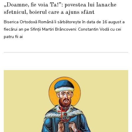
5
„Doamne, fie voia Ta!”: povestea lui Ianache
A
U
sfetnicul, boierul care a ajuns sfânt
G
U
S
Biserica Ortodoxă Română îi sărbătoreşte în data de 16 august a
T
2
fiecărui an pe Sfinţii Martiri Brâncoveni: Constantin Vodă cu cei
0
2
patru fii ai
3