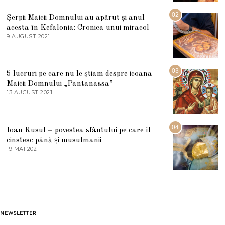
I
U
02
Șerpii Maicii Domnului au apărut și anul
L
acesta în Kefalonia: Cronica unui miracol
I
E
9 AUGUST 2021
2
2
7
0
M
2
A
5
R
03
5 lucruri pe care nu le știam despre icoana
T
I
Maicii Domnului „Pantanassa”
E
13 AUGUST 2021
1
2
3
0
A
2
U
2
G
04
Ioan Rusul – povestea sfântului pe care îl
U
S
cinstesc până și musulmanii
T
19 MAI 2021
1
2
9
0
M
2
A
1
I
2
0
2
1
NEWSLETTER