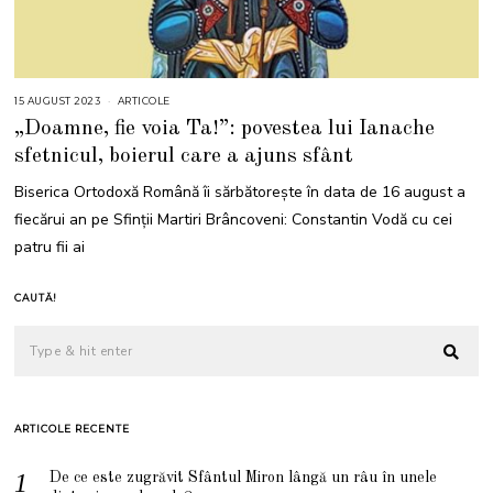
15 AUGUST 2023
1
ARTICOLE
5
„Doamne, fie voia Ta!”: povestea lui Ianache
A
U
sfetnicul, boierul care a ajuns sfânt
G
U
S
Biserica Ortodoxă Română îi sărbătoreşte în data de 16 august a
T
2
fiecărui an pe Sfinţii Martiri Brâncoveni: Constantin Vodă cu cei
0
2
patru fii ai
3
CAUTĂ!
ARTICOLE RECENTE
De ce este zugrăvit Sfântul Miron lângă un râu în unele