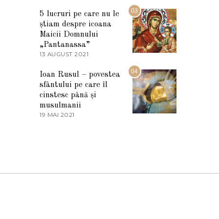
7
2
M
03
5
5 lucruri pe care nu le
A
știam despre icoana
R
T
Maicii Domnului
I
„Pantanassa”
E
13 AUGUST 2021
1
2
3
0
A
04
2
Ioan Rusul – povestea
U
2
sfântului pe care îl
G
U
cinstesc până și
S
musulmanii
T
19 MAI 2021
1
2
9
0
M
2
A
1
I
2
0
2
1