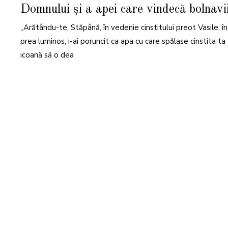
N
Domnului și a apei care vindecă bolnavi
I
E
2
„Arătându-te, Stăpână, în vedenie cinstitului preot Vasile, în
0
2
3
prea luminos, i-ai poruncit ca apa cu care spălase cinstita ta
icoană să o dea