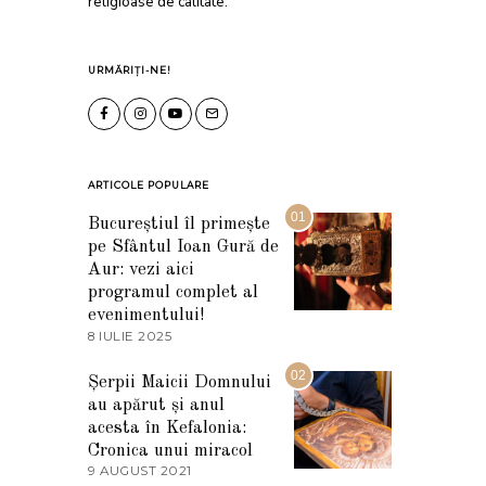
religioase de calitate.
URMĂRIȚI-NE!
ARTICOLE POPULARE
01
Bucureștiul îl primește
pe Sfântul Ioan Gură de
Aur: vezi aici
programul complet al
evenimentului!
8 IULIE 2025
1
0
I
02
Șerpii Maicii Domnului
U
au apărut și anul
L
I
acesta în Kefalonia:
E
Cronica unui miracol
2
9 AUGUST 2021
2
0