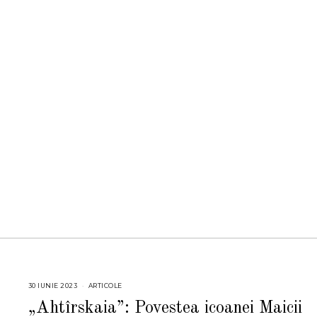
30 IUNIE 2023
3
ARTICOLE
0
I
„Ahtîrskaia”: Povestea icoanei Maicii
U