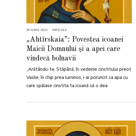
30 IUNIE 2023
3
ARTICOLE
0
I
„Ahtîrskaia”: Povestea icoanei
U
N
Maicii Domnului și a apei care
I
E
2
vindecă bolnavii
0
2
3
„Arătându-te, Stăpână, în vedenie cinstitului preot
Vasile, în chip prea luminos, i-ai poruncit ca apa cu
care spălase cinstita ta icoană să o dea