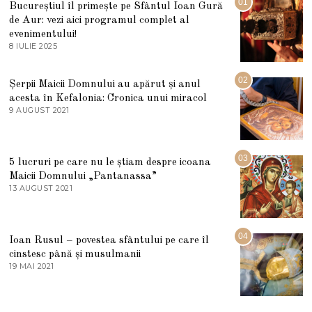
01
Bucureștiul îl primește pe Sfântul Ioan Gură
de Aur: vezi aici programul complet al
evenimentului!
8 IULIE 2025
1
0
I
U
02
Șerpii Maicii Domnului au apărut și anul
L
acesta în Kefalonia: Cronica unui miracol
I
E
9 AUGUST 2021
2
2
7
0
M
2
A
5
R
03
5 lucruri pe care nu le știam despre icoana
T
I
Maicii Domnului „Pantanassa”
E
13 AUGUST 2021
1
2
3
0
A
2
U
2
G
04
Ioan Rusul – povestea sfântului pe care îl
U
S
cinstesc până și musulmanii
T
19 MAI 2021
1
2
9
0
M
2
A
1
I