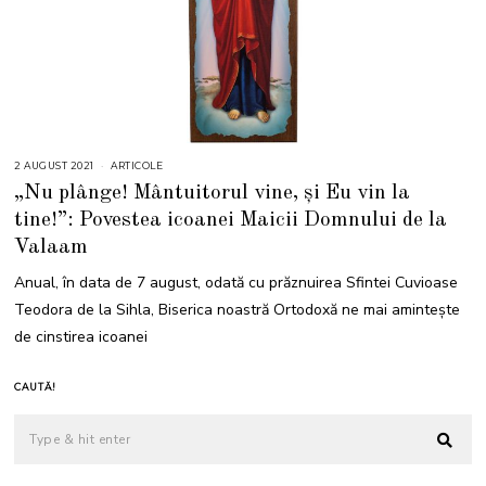
2 AUGUST 2021
4
ARTICOLE
A
„Nu plânge! Mântuitorul vine, și Eu vin la
U
G
tine!”: Povestea icoanei Maicii Domnului de la
U
S
Valaam
T
2
0
Anual, în data de 7 august, odată cu prăznuirea Sfintei Cuvioase
2
1
Teodora de la Sihla, Biserica noastră Ortodoxă ne mai amintește
de cinstirea icoanei
CAUTĂ!