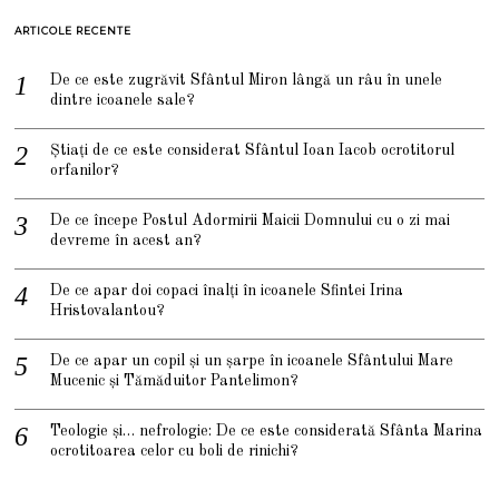
ARTICOLE RECENTE
De ce este zugrăvit Sfântul Miron lângă un râu în unele
dintre icoanele sale?
Știați de ce este considerat Sfântul Ioan Iacob ocrotitorul
orfanilor?
De ce începe Postul Adormirii Maicii Domnului cu o zi mai
devreme în acest an?
De ce apar doi copaci înalți în icoanele Sfintei Irina
Hristovalantou?
De ce apar un copil și un șarpe în icoanele Sfântului Mare
Mucenic și Tămăduitor Pantelimon?
Teologie și… nefrologie: De ce este considerată Sfânta Marina
ocrotitoarea celor cu boli de rinichi?