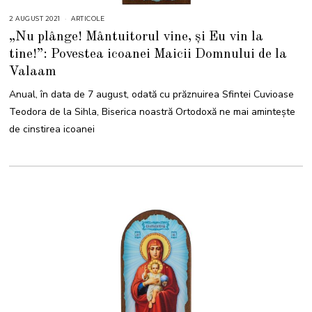
2 AUGUST 2021
4
ARTICOLE
A
„Nu plânge! Mântuitorul vine, și Eu vin la
U
G
tine!”: Povestea icoanei Maicii Domnului de la
U
S
Valaam
T
2
0
Anual, în data de 7 august, odată cu prăznuirea Sfintei Cuvioase
2
1
Teodora de la Sihla, Biserica noastră Ortodoxă ne mai amintește
de cinstirea icoanei