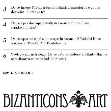
De ce începe Postul Adormirii Maicii Domnului cu o zi mai
devreme în acest an?
De ce apar doi copaci înalți în icoanele Sfintei Irina
Hristovalantou?
De ce apar un copil și un șarpe în icoanele Sfântului Mare
Mucenic și Tămăduitor Pantelimon?
Teologie și… nefrologie: De ce este considerată Sfânta Marina
ocrotitoarea celor cu boli de rinichi?
COMENTARII RECENTE