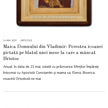
14 MAI 2021
1
ARTICOLE
4
Maica Domnului din Vladimir: Povestea icoanei
M
A
pictată pe blatul unei mese la care a mâncat
I
2
Hristos
0
2
1
Anual, în data de 21 mai, odată cu prăznuirea Sfinților Împărați
întocmai cu Apostolii Constantin și mama sa, Elena, Biserica
noastră Ortodoxă ne mai