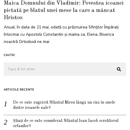
Maica Domnului din Vladimir: Povestea icoanei
M
A
pictată pe blatul unei mese la care a mâncat
I
2
Hristos
0
2
1
Anual, în data de 21 mai, odată cu prăznuirea Sfinților Împărați
întocmai cu Apostolii Constantin și mama sa, Elena, Biserica
noastră Ortodoxă ne mai
CAUTĂ!
ARTICOLE RECENTE
De ce este zugrăvit Sfântul Miron lângă un râu în unele
dintre icoanele sale?
Știați de ce este considerat Sfântul Ioan Iacob ocrotitorul
orfanilor?