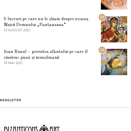
2
7
0
M
2
A
5
R
03
5 lucruri pe care nu le știam despre icoana
T
I
Maicii Domnului „Pantanassa”
E
13 AUGUST 2021
1
2
3
0
A
2
U
2
G
04
Ioan Rusul – povestea sfântului pe care îl
U
S
cinstesc până și musulmanii
T
19 MAI 2021
1
2
9
0
M
2
A
1
I
2
0
2
1
NEWSLETTER