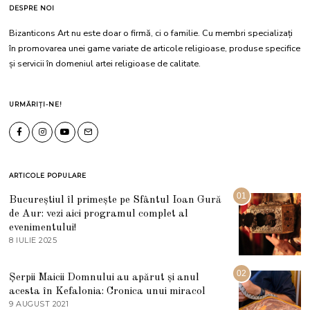
DESPRE NOI
Bizanticons Art nu este doar o firmă, ci o familie. Cu membri specializați
în promovarea unei game variate de articole religioase, produse specifice
și servicii în domeniul artei religioase de calitate.
URMĂRIȚI-NE!
ARTICOLE POPULARE
01
Bucureștiul îl primește pe Sfântul Ioan Gură
de Aur: vezi aici programul complet al
evenimentului!
8 IULIE 2025
1
0
I
U
02
Șerpii Maicii Domnului au apărut și anul
L
acesta în Kefalonia: Cronica unui miracol
I
E
9 AUGUST 2021
2