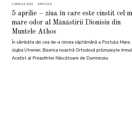
3 APRILIE 2025
4
ARTICOLE
A
P
5 aprilie – ziua în care este cinstit cel 
R
I
mare odor al Mănăstirii Dionisiu din
L
I
E
Muntele Athos
2
0
2
În sâmbăta din cea de-a cincea săptămână a Postului Mare, 
5
slujba Utreniei, Biserica noastră Ortodoxă prăznuiește Imnul
Acatist al Preasfintei Născătoare de Dumnezeu