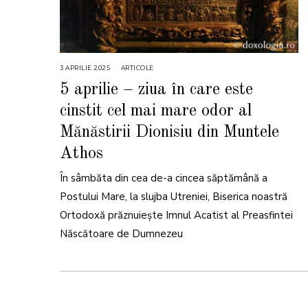
3 APRILIE 2025
4
ARTICOLE
A
P
5 aprilie – ziua în care este
R
I
cinstit cel mai mare odor al
L
I
E
Mănăstirii Dionisiu din Muntele
2
0
Athos
2
5
În sâmbăta din cea de-a cincea săptămână a
Postului Mare, la slujba Utreniei, Biserica noastră
Ortodoxă prăznuiește Imnul Acatist al Preasfintei
Născătoare de Dumnezeu