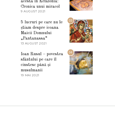
I
acesta în Kefalonia:
E
Cronica unui miracol
2
9 AUGUST 2021
2
0
7
2
M
03
5
5 lucruri pe care nu le
A
știam despre icoana
R
T
Maicii Domnului
I
„Pantanassa”
E
13 AUGUST 2021
1
2
3
0
A
04
2
Ioan Rusul – povestea
U
2
sfântului pe care îl
G
U
cinstesc până și
S
musulmanii
T
19 MAI 2021
1
2
9
0
M
2
A
1
I
2
0
2
1