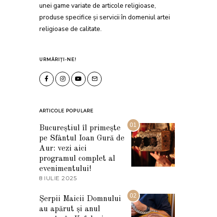
unei game variate de articole religioase,
produse specifice și servicii în domeniul artei
religioase de calitate.
URMĂRIȚI-NE!
ARTICOLE POPULARE
01
Bucureștiul îl primește
pe Sfântul Ioan Gură de
Aur: vezi aici
programul complet al
evenimentului!
8 IULIE 2025
1
0
I
02
Șerpii Maicii Domnului
U
au apărut și anul
L