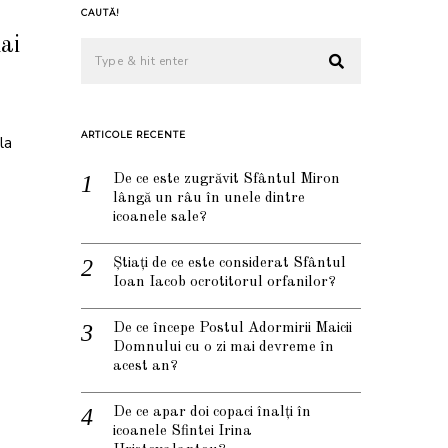
CAUTĂ!
mai
ARTICOLE RECENTE
la
De ce este zugrăvit Sfântul Miron
lângă un râu în unele dintre
icoanele sale?
Știați de ce este considerat Sfântul
Ioan Iacob ocrotitorul orfanilor?
De ce începe Postul Adormirii Maicii
Domnului cu o zi mai devreme în
acest an?
De ce apar doi copaci înalți în
icoanele Sfintei Irina