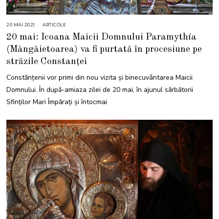
20 MAI 2021
2
ARTICOLE
4
20 mai: Icoana Maicii Domnului Paramythía
M
A
(Mângâietoarea) va fi purtată în procesiune pe
I
2
străzile Constanței
0
2
1
Constănțenii vor primi din nou vizita și binecuvântarea Maicii
Domnului. În după-amiaza zilei de 20 mai, în ajunul sărbătorii
Sfinților Mari Împărați și întocmai