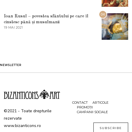
0
A
2
U
2
G
04
Ioan Rusul – povestea sfântului pe care îl
U
S
cinstesc până și musulmanii
T
19 MAI 2021
1
2
9
0
M
2
A
1
I
2
0
2
1
NEWSLETTER
CONTACT
ARTICOLE
PROMOȚII
©2021 - Toate drepturile
CAMPANII SOCIALE
rezervate
www.bizanticons.ro
SUBSCRIBE