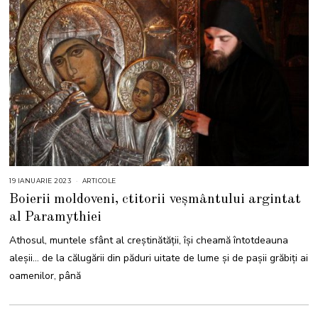
19 IANUARIE 2023
2
ARTICOLE
0
Boierii moldoveni, ctitorii veșmântului argintat
I
A
al Paramythiei
N
U
A
Athosul, muntele sfânt al creștinătății, își cheamă întotdeauna
R
I
aleșii… de la călugării din păduri uitate de lume și de pașii grăbiți ai
E
2
oamenilor, până
0
2
3