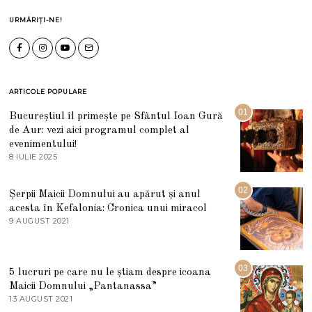
URMĂRIȚI-NE!
ARTICOLE POPULARE
01
Bucureștiul îl primește pe Sfântul Ioan Gură
de Aur: vezi aici programul complet al
evenimentului!
8 IULIE 2025
1
0
I
U
02
Șerpii Maicii Domnului au apărut și anul
L
acesta în Kefalonia: Cronica unui miracol
I
E
9 AUGUST 2021
2
2
7
0
M
2
A
5
R
03
5 lucruri pe care nu le știam despre icoana
T
I
Maicii Domnului „Pantanassa”
E
13 AUGUST 2021
1
2
3