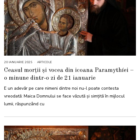
20 IANUARIE 2025
2
ARTICOLE
0
Ceasul morții și vocea din icoana Paramythíei –
I
A
o minune dintr-o zi de 21 ianuarie
N
U
A
E un adevăr pe care nimeni dintre noi nu-l poate contesta
R
I
vreodată: Maica Domnului se face văzută și simțită în mijlocul
E
2
lumii, răspunzând cu
0
2
5