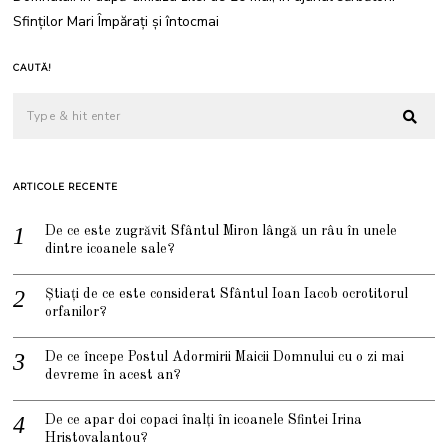
Sfinților Mari Împărați și întocmai
CAUTĂ!
ARTICOLE RECENTE
De ce este zugrăvit Sfântul Miron lângă un râu în unele
dintre icoanele sale?
Știați de ce este considerat Sfântul Ioan Iacob ocrotitorul
orfanilor?
De ce începe Postul Adormirii Maicii Domnului cu o zi mai
devreme în acest an?
De ce apar doi copaci înalți în icoanele Sfintei Irina
Hristovalantou?