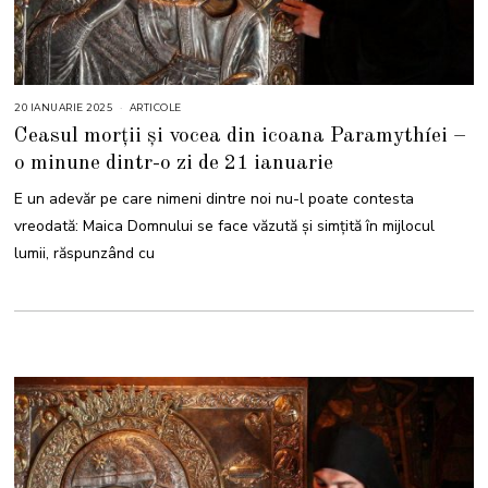
20 IANUARIE 2025
2
ARTICOLE
0
Ceasul morții și vocea din icoana Paramythíei –
I
A
o minune dintr-o zi de 21 ianuarie
N
U
A
E un adevăr pe care nimeni dintre noi nu-l poate contesta
R
I
vreodată: Maica Domnului se face văzută și simțită în mijlocul
E
2
lumii, răspunzând cu
0
2
5