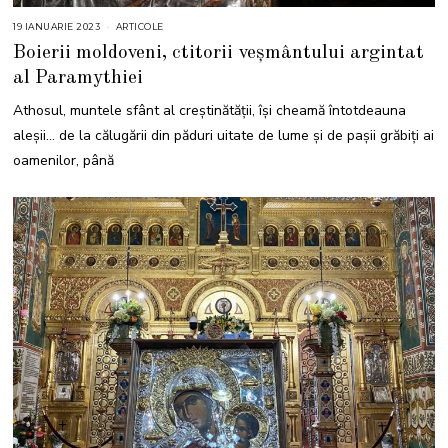
19 IANUARIE 2023
2
ARTICOLE
0
Boierii moldoveni, ctitorii veșmântului argintat
I
A
al Paramythiei
N
U
A
Athosul, muntele sfânt al creștinătății, își cheamă întotdeauna
R
I
aleșii… de la călugării din păduri uitate de lume și de pașii grăbiți ai
E
2
oamenilor, până
0
2
3