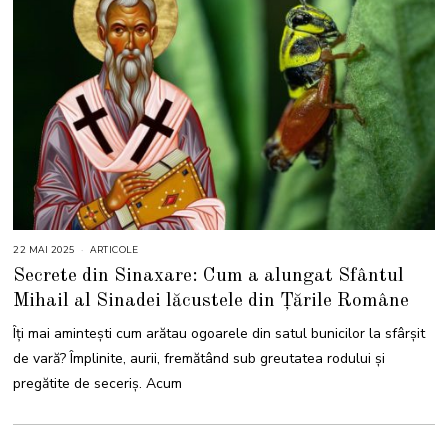
22 MAI 2025
2
ARTICOLE
2
Secrete din Sinaxare: Cum a alungat Sfântul
M
A
Mihail al Sinadei lăcustele din Țările Române
I
2
0
Îți mai amintești cum arătau ogoarele din satul bunicilor la sfârșit
2
5
de vară? Împlinite, aurii, fremătând sub greutatea rodului și
pregătite de seceriș. Acum