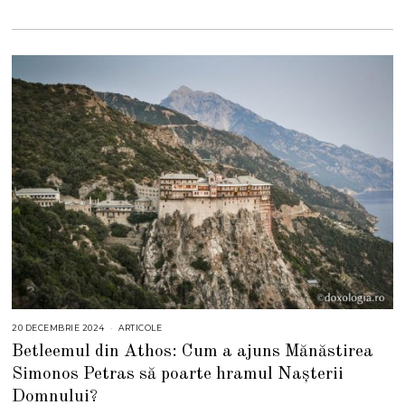
5
20 DECEMBRIE 2024
2
ARTICOLE
0
Betleemul din Athos: Cum a ajuns Mănăstirea
D
E
Simonos Petras să poarte hramul Nașterii
C
E
Domnului?
M
B