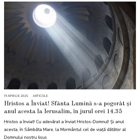
19 APRILIE 2025
1
ARTICOLE
9
Hristos a Înviat! Sfânta Lumină s-a pogorât și
A
P
anul acesta la Ierusalim, în jurul orei 14.35
R
I
L
Hristos a înviat! Cu adevărat a înviat Hristos-Domnul! Și anul
I
E
acesta, în Sâmbăta Mare, la Mormântul cel de viață dătător al
2
0
Domnului nostru Iisus
2