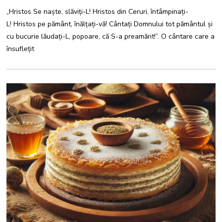
R
„Hristos Se naște, slăviți-L! Hristos din Ceruri, întâmpinați-
I
E
L! Hristos pe pământ, înălțați-vă! Cântați Domnului tot pământul și
2
0
cu bucurie lăudați-L, popoare, că S-a preamărit!”. O cântare care a
2
4
însuflețit