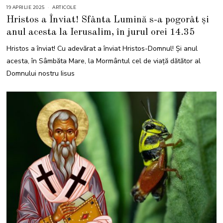
19 APRILIE 2025
1
ARTICOLE
9
Hristos a Înviat! Sfânta Lumină s-a pogorât și
A
P
anul acesta la Ierusalim, în jurul orei 14.35
R
I
L
Hristos a înviat! Cu adevărat a înviat Hristos-Domnul! Și anul
I
E
acesta, în Sâmbăta Mare, la Mormântul cel de viață dătător al
2
0
Domnului nostru Iisus
2
5