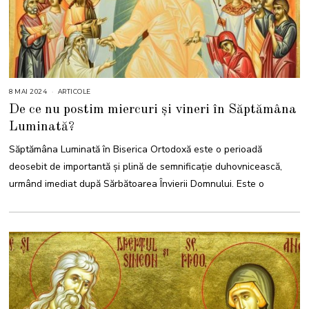
8 MAI 2024
8
ARTICOLE
M
De ce nu postim miercuri și vineri în Săptămâna
A
I
Luminată?
2
0
2
Săptămâna Luminată în Biserica Ortodoxă este o perioadă
4
deosebit de importantă și plină de semnificație duhovnicească,
urmând imediat după Sărbătoarea Învierii Domnului. Este o