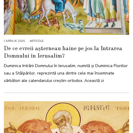
1 APRILIE 2026
1
ARTICOLE
A
De ce evreii așterneau haine pe jos la Intrarea
P
R
Domnului în Ierusalim?
I
L
I
Duminica Intrării Domnului în Ierusalim, numită și Duminica Floriilor
E
2
sau a Stâlpărilor, reprezintă una dintre cele mai însemnate
0
2
sărbători ale calendarului creștin-ortodox. Această zi
6