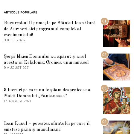
ARTICOLE POPULARE
01
Bucureștiul îl primește pe Sfântul Ioan Gură
de Aur: vezi aici programul complet al
evenimentului!
8 IULIE 2025
1
0
I
U
02
Șerpii Maicii Domnului au apărut și anul
L
acesta în Kefalonia: Cronica unui miracol
I
E
9 AUGUST 2021
2
2
7
0
M
2
A
5
R
03
5 lucruri pe care nu le știam despre icoana
T
I
Maicii Domnului „Pantanassa”
E
13 AUGUST 2021
1
2
3
0
A
2
U
2
G
04
Ioan Rusul – povestea sfântului pe care îl
U
S
cinstesc până și musulmanii
T