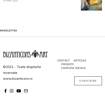
19 MAI 2021
1
2
9
0
M
2
A
1
I
2
0
2
1
NEWSLETTER
CONTACT
ARTICOLE
PROMOȚII
©2021 - Toate drepturile
CAMPANII SOCIALE
rezervate
www.bizanticons.ro
SUBSCRIBE