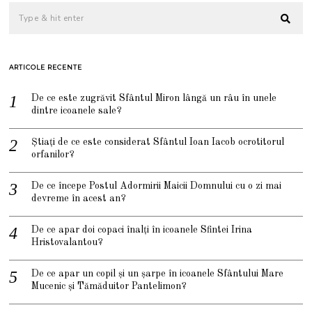
ARTICOLE RECENTE
De ce este zugrăvit Sfântul Miron lângă un râu în unele
dintre icoanele sale?
Știați de ce este considerat Sfântul Ioan Iacob ocrotitorul
orfanilor?
De ce începe Postul Adormirii Maicii Domnului cu o zi mai
devreme în acest an?
De ce apar doi copaci înalți în icoanele Sfintei Irina
Hristovalantou?
De ce apar un copil și un șarpe în icoanele Sfântului Mare
Mucenic și Tămăduitor Pantelimon?