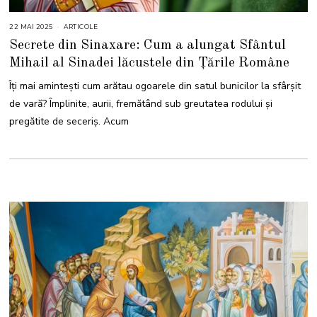
22 MAI 2025
2
ARTICOLE
2
Secrete din Sinaxare: Cum a alungat Sfântul
M
A
Mihail al Sinadei lăcustele din Țările Române
I
2
0
Îți mai amintești cum arătau ogoarele din satul bunicilor la sfârșit
2
5
de vară? Împlinite, aurii, fremătând sub greutatea rodului și
pregătite de seceriș. Acum