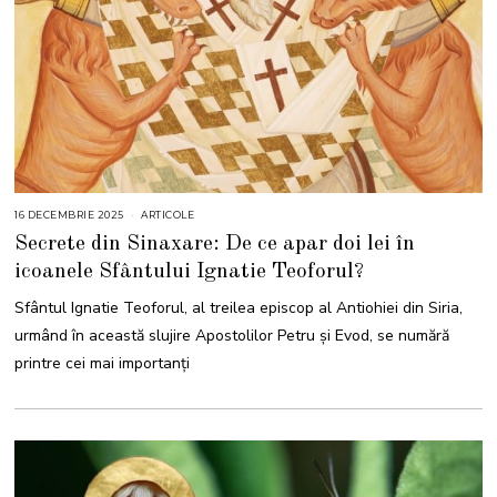
16 DECEMBRIE 2025
1
ARTICOLE
6
Secrete din Sinaxare: De ce apar doi lei în
D
E
icoanele Sfântului Ignatie Teoforul?
C
E
M
Sfântul Ignatie Teoforul, al treilea episcop al Antiohiei din Siria,
B
R
urmând în această slujire Apostolilor Petru și Evod, se numără
I
E
printre cei mai importanți
2
0
2
5