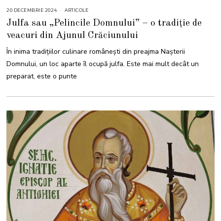
20 DECEMBRIE 2024
2
ARTICOLE
0
Julfa sau „Pelincile Domnului” – o tradiție de
D
E
veacuri din Ajunul Crăciunului
C
E
M
În inima tradițiilor culinare românești din preajma Nașterii
B
R
Domnului, un loc aparte îl ocupă julfa. Este mai mult decât un
I
E
preparat, este o punte
2
0
2
4