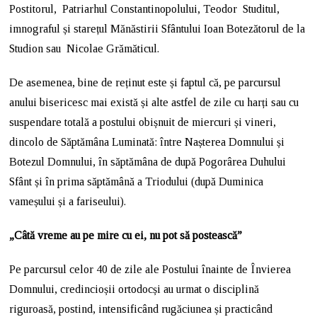
Postitorul, Patriarhul Constantinopolului, Teodor Studitul,
imnograful și starețul Mănăstirii Sfântului Ioan Botezătorul de la
Studion sau Nicolae Grămăticul.
De asemenea, bine de reținut este și faptul că, pe parcursul
anului bisericesc mai există și alte astfel de zile cu harți sau cu
suspendare totală a postului obișnuit de miercuri și vineri,
dincolo de Săptămâna Luminată: între Nașterea Domnului și
Botezul Domnului, în săptămâna de după Pogorârea Duhului
Sfânt și în prima săptămână a Triodului (după Duminica
vameșului și a fariseului).
„Câtă vreme au pe mire cu ei, nu pot să postească”
Pe parcursul celor 40 de zile ale Postului înainte de Învierea
Domnului, credincioșii ortodocși au urmat o disciplină
riguroasă, postind, intensificând rugăciunea și practicând