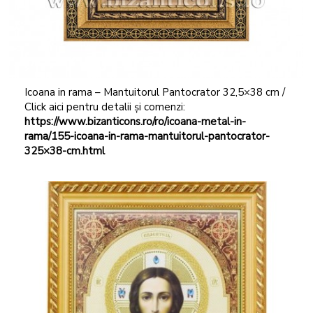
Icoana in rama – Mantuitorul Pantocrator 32,5×38 cm /
Click aici pentru detalii și comenzi:
https://www.bizanticons.ro/ro/icoana-metal-in-
rama/155-icoana-in-rama-mantuitorul-pantocrator-
325×38-cm.html