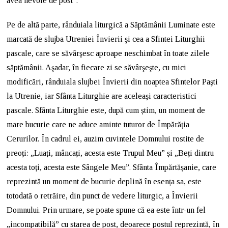
avea nevoie de post”.
Pe de altă parte, rânduiala liturgică a Săptămânii Luminate este
marcată de slujba Utreniei Învierii şi cea a Sfintei Liturghii
pascale, care se săvârşesc aproape neschimbat în toate zilele
săptămânii. Aşadar, în fiecare zi se săvârşeşte, cu mici
modificări, rânduiala slujbei Învierii din noaptea Sfintelor Paşti
la Utrenie, iar Sfânta Liturghie are aceleași caracteristici
pascale. Sfânta Liturghie este, după cum știm, un moment de
mare bucurie care ne aduce aminte tuturor de Împărăția
Cerurilor. În cadrul ei, auzim cuvintele Domnului rostite de
preoți: „Luați, mâncați, acesta este Trupul Meu” și „Beți dintru
acesta toți, acesta este Sângele Meu”. Sfânta Împărtășanie, care
reprezintă un moment de bucurie deplină în esența sa, este
totodată o retrăire, din punct de vedere liturgic, a Învierii
Domnului. Prin urmare, se poate spune că ea este într-un fel
„incompatibilă” cu starea de post, deoarece postul reprezintă, în