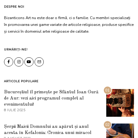
DESPRE NOI
Bizanticons Art nu este doar o firmă, ci o familie. Cu membri specializați
în promovarea unei game variate de articole religioase, produse specifice
și servicii în domeniul artei religioase de calitate.
URMĂRIȚI-NE!
ARTICOLE POPULARE
01
Bucureștiul îl primește pe Sfântul Ioan Gură
de Aur: vezi aici programul complet al
evenimentului!
8 IULIE 2025
1
0
I
U
02
Șerpii Maicii Domnului au apărut și anul
L
acesta în Kefalonia: Cronica unui miracol
I
E