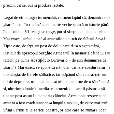
precum carne, ouă și produse lactate.
Legat de etimologia termenului, reținem faptul că, denumirea de
„harți” este, într-adevăr, una foarte veche și urcă în istorie până
în secolul al VI-lea, și se trage, pur și simplu, de la un… câine.
Mai exact, „urâtul post” al armenilor, amintit de Sfântul Sava în
Tipic este, de fapt, un post de doliu care dura o săptămână,
instituit de episcopul Serghie Armeanul în memoria câinelui său
rătăcit, pe nume Αρτζιβάριο (Arțivario – de aici denumirea de
„harți”). Mai exact, se spune că într-o zi, câinele acestui ierarh a
fost sfâşiat de fiarele sălbatice, iar stăpânul său a intrat într-un
fel de depresie, nu a mai mâncat nimic mai bine de o săptămână
și, ulterior, a hotărât imediat ca armenii pe care îi păstorea să
țină un post aspru în memoria câinelui. Acest post respectat de
armeni a fost condamnat de-a lungul timpului, de către mai mulți
Sfinți Părinţi ai Bisericii noastre, printre care se numără Ioan