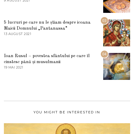
9 AUGUST 2021
2
2
7
0
M
2
A
5
R
03
5 lucruri pe care nu le știam despre icoana
T
I
Maicii Domnului „Pantanassa”
E
13 AUGUST 2021
1
2
3
0
A
2
U
2
G
04
Ioan Rusul – povestea sfântului pe care îl
U
S
cinstesc până și musulmanii
T
19 MAI 2021
1
2
9
0
M
2
A
1
I
2
0
2
1
YOU MIGHT BE INTERESTED IN