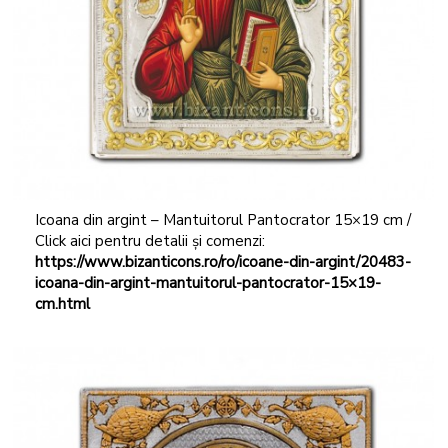
Icoana din argint – Mantuitorul Pantocrator 15×19 cm /
Click aici pentru detalii și comenzi:
https://www.bizanticons.ro/ro/icoane-din-argint/20483-
icoana-din-argint-mantuitorul-pantocrator-15×19-
cm.html