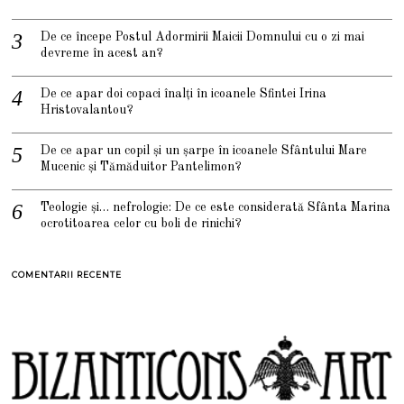
De ce începe Postul Adormirii Maicii Domnului cu o zi mai
devreme în acest an?
De ce apar doi copaci înalți în icoanele Sfintei Irina
Hristovalantou?
De ce apar un copil și un șarpe în icoanele Sfântului Mare
Mucenic și Tămăduitor Pantelimon?
Teologie și… nefrologie: De ce este considerată Sfânta Marina
ocrotitoarea celor cu boli de rinichi?
COMENTARII RECENTE