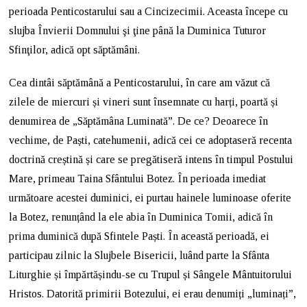
perioada Penticostarului sau a Cincizecimii. Aceasta începe cu
slujba Învierii Domnului şi ţine până la Duminica Tuturor
Sfinţilor, adică opt săptămâni.
Cea dintâi săptămână a Penticostarului, în care am văzut că
zilele de miercuri și vineri sunt însemnate cu harți, poartă și
denumirea de „Săptămâna Luminată”. De ce? Deoarece în
vechime, de Paști, catehumenii, adică cei ce adoptaseră recenta
doctrină creștină și care se pregătiseră intens în timpul Postului
Mare, primeau Taina Sfântului Botez. În perioada imediat
următoare acestei duminici, ei purtau hainele luminoase oferite
la Botez, renunțând la ele abia în Duminica Tomii, adică în
prima duminică după Sfintele Paști. În această perioadă, ei
participau zilnic la Slujbele Bisericii, luând parte la Sfânta
Liturghie și împărtășindu-se cu Trupul și Sângele Mântuitorului
Hristos. Datorită primirii Botezului, ei erau denumiți „luminați”,