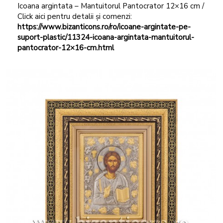
Icoana argintata – Mantuitorul Pantocrator 12×16 cm /
Click aici pentru detalii și comenzi:
https://www.bizanticons.ro/ro/icoane-argintate-pe-
suport-plastic/11324-icoana-argintata-mantuitorul-
pantocrator-12×16-cm.html