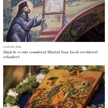
3 AUGUST 2026
3
A
Știați de ce este considerat Sfântul Ioan Iacob ocrotitorul
U
G
orfanilor?
U
S
T
2
0
2
6