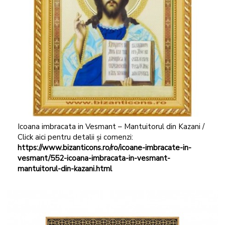
Icoana imbracata in Vesmant – Mantuitorul din Kazani /
Click aici pentru detalii și comenzi:
https://www.bizanticons.ro/ro/icoane-imbracate-in-
vesmant/552-icoana-imbracata-in-vesmant-
mantuitorul-din-kazani.html