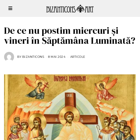
De ce nu postim miercuri și
vineri în Săptămâna Luminată?
BY
BIZANTICONS
8 MAI 2024
8
ARTICOLE
M
A
I
2
0
2
4