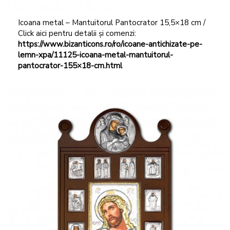
Icoana metal – Mantuitorul Pantocrator 15,5×18 cm /
Click aici pentru detalii și comenzi:
https://www.bizanticons.ro/ro/icoane-antichizate-pe-
lemn-xpa/11125-icoana-metal-mantuitorul-
pantocrator-155×18-cm.html