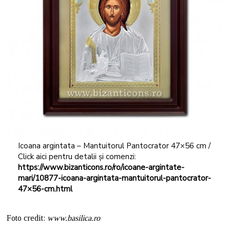
Icoana argintata – Mantuitorul Pantocrator 47×56 cm /
Click aici pentru detalii și comenzi:
https://www.bizanticons.ro/ro/icoane-argintate-
mari/10877-icoana-argintata-mantuitorul-pantocrator-
47×56-cm.html
Foto credit:
www.basilica.ro