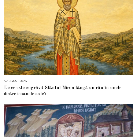
5 AUGUST 2026
5
A
De ce este zugrăvit Sfântul Miron lângă un râu în unele
U
G
dintre icoanele sale?
U
S
T
2
0
2
6