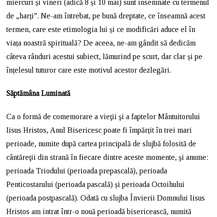
miercuri și vineri (adică 8 și 10 mai) sunt însemnate cu termenul
de „harți”. Ne-am întrebat, pe bună dreptate, ce înseamnă acest
termen, care este etimologia lui și ce modificări aduce el în
viața noastră spirituală? De aceea, ne-am gândit să dedicăm
câteva rânduri acestui subiect, lămurind pe scurt, dar clar și pe
înțelesul tuturor care este motivul acestor dezlegări.
Săptămâna Luminată
Ca o formă de comemorare a vieţii şi a faptelor Mântuitorului
Iisus Hristos, Anul Bisericesc poate fi împărțit în trei mari
perioade, numite după cartea principală de slujbă folosită de
cântăreţii din strană în fiecare dintre aceste momente, şi anume:
perioada Triodului (perioada prepascală), perioada
Penticostarului (perioada pascală) și perioada Octoihului
(perioada postpascală). Odată cu slujba Învierii Domnului Iisus
Hristos am intrat într-o nouă perioadă bisericească, numită