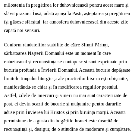
milostenia în pregătirea lor duhovnicească pentru acest mare și
slăvit praznic. Însă, odată ajunși la Paști, așteptarea și pregătirea
își găsesc sfârșitul, iar atmosfera duhovnicească din aceste zile
capătă noi sensuri.
Conform rânduielilor stabilite de către Sfinții Părinți,
sărbătoarea Nașterii Domnului este un moment în care
entuziasmul și recunoștința se contopesc și sunt exprimate prin
bucuria profundă a Învierii Domnului. Această bucurie depășește
limitele timpului liturgic și ale practicilor bisericești obișnuite,
manifestându-se chiar și în modificarea regulilor postului.
Astfel, zilele de miercuri și vineri nu mai sunt caracterizate de
post, ci devin ocazii de bucurie și mulțumire pentru darurile
aduse prin Învierea lui Hristos și prin biruința morții. Această
permisiune de a gusta din bogățiile hranei este însoțită de
recunoștință și, desigur, de o atitudine de moderare și cumpătare.