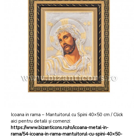
Icoana in rama – Mantuitorul cu Spini 40×50 cm / Click
aici pentru detalii și comenzi:
https://www.bizanticons.ro/ro/icoana-metal-in-
rama/54-icoana-in-rama-mantuitorul-cu-spini-40×50-