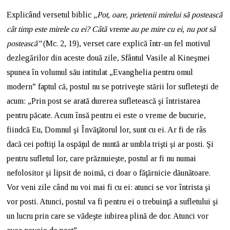
Explicând versetul biblic
„Pot, oare, prietenii mirelui să postească
cât timp este mirele cu ei? Câtă vreme au pe mire cu ei, nu pot să
postească”
(Mc. 2, 19), verset care explică într-un fel motivul
dezlegărilor din aceste două zile, Sfântul Vasile al Kineşmei
spunea în volumul său intitulat „Evanghelia pentru omul
modern” faptul că, postul nu se potriveşte stării lor sufleteşti de
acum: „Prin post se arată durerea sufletească şi întristarea
pentru păcate. Acum însă pentru ei este o vreme de bucurie,
fiindcă Eu, Domnul şi Învăţătorul lor, sunt cu ei. Ar fi de râs
dacă cei poftiţi la ospăţul de nuntă ar umbla trişti şi ar posti. Şi
pentru sufletul lor, care prăznuieşte, postul ar fi nu numai
nefolositor şi lipsit de noimă, ci doar o făţărnicie dăunătoare.
Vor veni zile când nu voi mai fi cu ei: atunci se vor întrista şi
vor posti. Atunci, postul va fi pentru ei o trebuinţă a sufletului şi
un lucru prin care se vădeşte iubirea plină de dor. Atunci vor