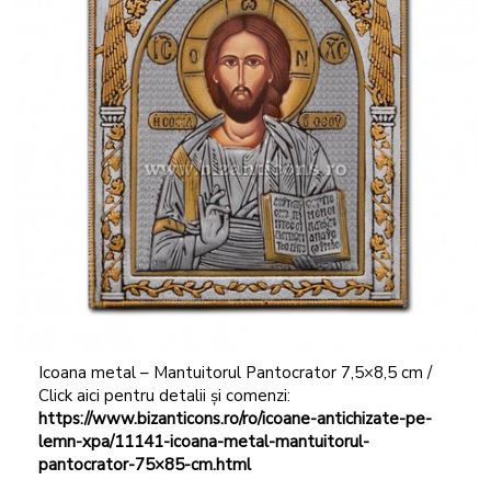
Icoana metal – Mantuitorul Pantocrator 7,5×8,5 cm /
Click aici pentru detalii și comenzi:
https://www.bizanticons.ro/ro/icoane-antichizate-pe-
lemn-xpa/11141-icoana-metal-mantuitorul-
pantocrator-75×85-cm.html