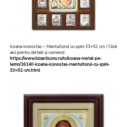
Icoana iconostas – Mantuitorul cu spini 33×51 cm / Click
aici pentru detalii și comenzi:
https://www.bizanticons.ro/ro/icoana-metal-pe-
lemn/16140-icoana-iconostas-mantuitorul-cu-spini-
33×51-cm.html