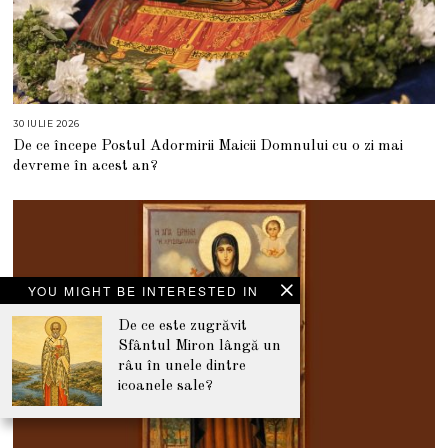
30 IULIE 2026
3
0
De ce începe Postul Adormirii Maicii Domnului cu o zi mai
I
U
devreme în acest an?
L
I
E
2
0
2
6
YOU MIGHT BE INTERESTED IN
De ce este zugrăvit
Sfântul Miron lângă un
râu în unele dintre
icoanele sale?