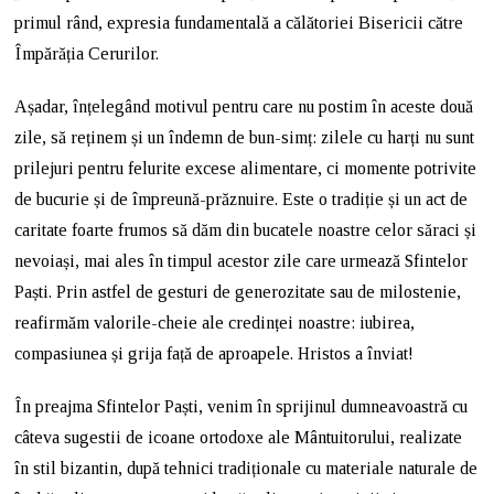
primul rând, expresia fundamentală a călătoriei Bisericii către
Împărăția Cerurilor.
Așadar, înțelegând motivul pentru care nu postim în aceste două
zile, să reținem și un îndemn de bun-simț: zilele cu harți nu sunt
prilejuri pentru felurite excese alimentare, ci momente potrivite
de bucurie și de împreună-prăznuire. Este o tradiție și un act de
caritate foarte frumos să dăm din bucatele noastre celor săraci și
nevoiași, mai ales în timpul acestor zile care urmează Sfintelor
Paști. Prin astfel de gesturi de generozitate sau de milostenie,
reafirmăm valorile-cheie ale credinței noastre: iubirea,
compasiunea și grija față de aproapele. Hristos a înviat!
În preajma Sfintelor Paști, venim în sprijinul dumneavoastră cu
câteva sugestii de icoane ortodoxe ale Mântuitorului, realizate
în stil bizantin, după tehnici tradiționale cu materiale naturale de