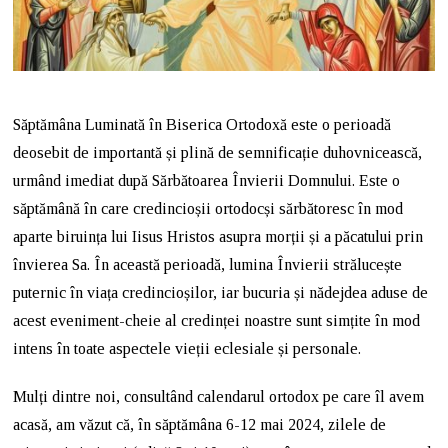
Săptămâna Luminată în Biserica Ortodoxă este o perioadă
deosebit de importantă și plină de semnificație duhovnicească,
urmând imediat după Sărbătoarea Învierii Domnului. Este o
săptămână în care credincioșii ortodocși sărbătoresc în mod
aparte biruința lui Iisus Hristos asupra morții și a păcatului prin
învierea Sa. În această perioadă, lumina Învierii strălucește
puternic în viața credincioșilor, iar bucuria și nădejdea aduse de
acest eveniment-cheie al credinței noastre sunt simțite în mod
intens în toate aspectele vieții eclesiale și personale.
Mulți dintre noi, consultând calendarul ortodox pe care îl avem
acasă, am văzut că, în săptămâna 6-12 mai 2024, zilele de