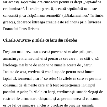
iar această săptămână era cunoscută pentru ei drept „Săptămâna
cea luminată”. În tradiția greacă, această săptămână mai este
cunoscută și ca „Săptămâna reînnoită” („Diakaimsimos” în limba
greacă), deoarece întreaga creație este reînnoită prin Învierea
Domnului Iisus Hristos.
Câinele Arțivario și zilele cu harți din calendar
Deși am mai prezentat această poveste și cu alte prilejuri, o
amintim pentru ineditul ei și pentru ca cei care n-au citit-o, să
înțeleagă mai bine de unde vine numele acesta de „harți”.
Înainte de asta, credem că este limpede pentru toată lumea
faptul că, termenul „harți” se referă la zilele în care se permite
consumul de alimente care ar fi fost restricționate în timpul
postului. Așadar, în zilele cu harți, credincioșii sunt dezlegați de
restricțiile alimentare obișnuite și au permisiunea să consume
orice fel de mâncare, inclusiv produse de origine animală