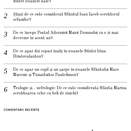
dintre icoanele sale?
Știați de ce este considerat Sfântul Ioan Iacob ocrotitorul
orfanilor?
De ce începe Postul Adormirii Maicii Domnului cu o zi mai
devreme în acest an?
De ce apar doi copaci înalți în icoanele Sfintei Irina
Hristovalantou?
De ce apar un copil și un șarpe în icoanele Sfântului Mare
Mucenic și Tămăduitor Pantelimon?
Teologie și… nefrologie: De ce este considerată Sfânta Marina
ocrotitoarea celor cu boli de rinichi?
COMENTARII RECENTE