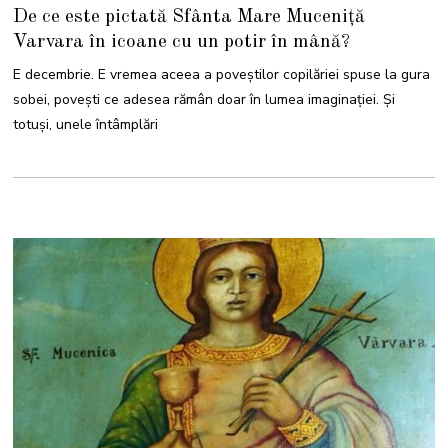
D
De ce este pictată Sfânta Mare Muceniță
E
C
Varvara în icoane cu un potir în mână?
E
M
B
E decembrie. E vremea aceea a poveștilor copilăriei spuse la gura
R
I
sobei, povești ce adesea rămân doar în lumea imaginației. Și
E
2
totuși, unele întâmplări
0
2
5