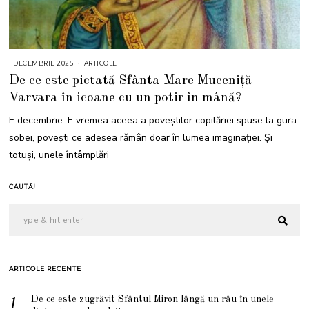
1 DECEMBRIE 2025
1
ARTICOLE
D
De ce este pictată Sfânta Mare Muceniță
E
C
Varvara în icoane cu un potir în mână?
E
M
B
E decembrie. E vremea aceea a poveștilor copilăriei spuse la gura
R
I
sobei, povești ce adesea rămân doar în lumea imaginației. Și
E
2
totuși, unele întâmplări
0
2
5
CAUTĂ!
ARTICOLE RECENTE
De ce este zugrăvit Sfântul Miron lângă un râu în unele