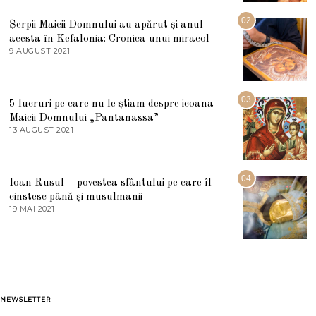
I
U
02
Șerpii Maicii Domnului au apărut și anul
L
acesta în Kefalonia: Cronica unui miracol
I
E
9 AUGUST 2021
2
2
7
0
M
2
A
5
R
03
5 lucruri pe care nu le știam despre icoana
T
I
Maicii Domnului „Pantanassa”
E
13 AUGUST 2021
1
2
3
0
A
2
U
2
G
04
Ioan Rusul – povestea sfântului pe care îl
U
S
cinstesc până și musulmanii
T
19 MAI 2021
1
2
9
0
M
2
A
1
I
2
0
2
1
NEWSLETTER