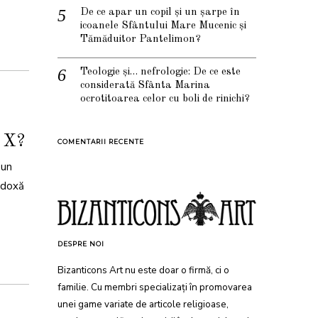
De ce apar un copil și un șarpe în
icoanele Sfântului Mare Mucenic și
Tămăduitor Pantelimon?
Teologie și… nefrologie: De ce este
considerată Sfânta Marina
ocrotitoarea celor cu boli de rinichi?
e X?
COMENTARII RECENTE
 un
odoxă
DESPRE NOI
Bizanticons Art nu este doar o firmă, ci o
familie. Cu membri specializați în promovarea
unei game variate de articole religioase,