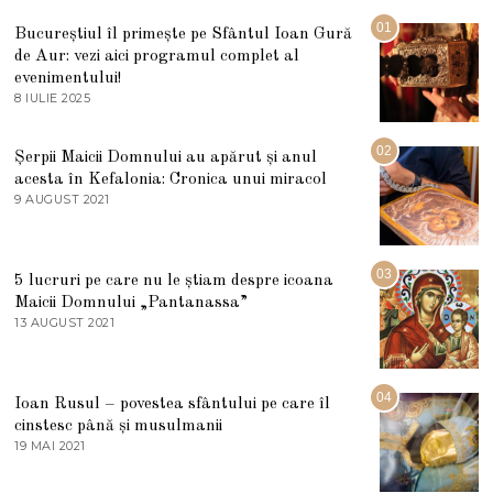
01
Bucureștiul îl primește pe Sfântul Ioan Gură
de Aur: vezi aici programul complet al
evenimentului!
8 IULIE 2025
1
0
I
U
02
Șerpii Maicii Domnului au apărut și anul
L
acesta în Kefalonia: Cronica unui miracol
I
E
9 AUGUST 2021
2
2
7
0
M
2
A
5
R
03
5 lucruri pe care nu le știam despre icoana
T
I
Maicii Domnului „Pantanassa”
E
13 AUGUST 2021
1
2
3
0
A
2
U
2
G
04
Ioan Rusul – povestea sfântului pe care îl
U
S
cinstesc până și musulmanii
T
19 MAI 2021
1
2
9
0
M
2