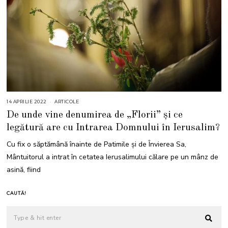
14 APRILIE 2022
1
ARTICOLE
4
De unde vine denumirea de „Florii” și ce
A
P
legătură are cu Intrarea Domnului în Ierusalim?
R
I
L
Cu fix o săptămână înainte de Patimile şi de Învierea Sa,
I
E
Mântuitorul a intrat în cetatea Ierusalimului călare pe un mânz de
2
0
asină, fiind
2
2
CAUTĂ!