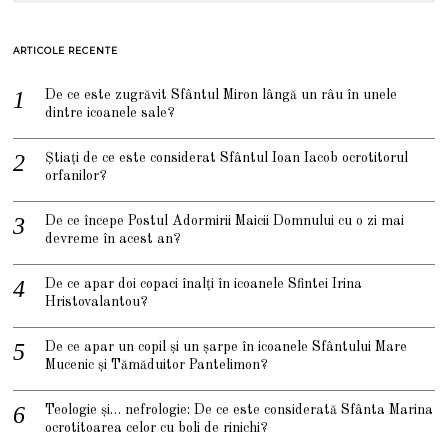
ARTICOLE RECENTE
De ce este zugrăvit Sfântul Miron lângă un râu în unele
dintre icoanele sale?
Știați de ce este considerat Sfântul Ioan Iacob ocrotitorul
orfanilor?
De ce începe Postul Adormirii Maicii Domnului cu o zi mai
devreme în acest an?
De ce apar doi copaci înalți în icoanele Sfintei Irina
Hristovalantou?
De ce apar un copil și un șarpe în icoanele Sfântului Mare
Mucenic și Tămăduitor Pantelimon?
Teologie și… nefrologie: De ce este considerată Sfânta Marina
ocrotitoarea celor cu boli de rinichi?