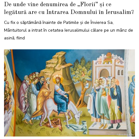
4
De unde vine denumirea de „Florii” și ce
A
P
legătură are cu Intrarea Domnului în Ierusalim?
R
I
L
Cu fix o săptămână înainte de Patimile şi de Învierea Sa,
I
E
Mântuitorul a intrat în cetatea Ierusalimului călare pe un mânz de
2
0
asină, fiind
2
2