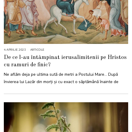
4 APRILIE 2023
4
ARTICOLE
A
De ce l-au întâmpinat ierusalimitenii pe Hristos
P
R
cu ramuri de finic?
I
L
I
Ne aflăm deja pe ultima sută de metri a Postului Mare… După
E
2
învierea lui Lazăr din morţi și cu exact o săptămână înainte de
0
2
3