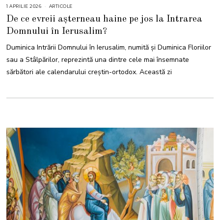
1 APRILIE 2026
1
ARTICOLE
A
De ce evreii așterneau haine pe jos la Intrarea
P
R
Domnului în Ierusalim?
I
L
I
Duminica Intrării Domnului în Ierusalim, numită și Duminica Floriilor
E
2
sau a Stâlpărilor, reprezintă una dintre cele mai însemnate
0
2
sărbători ale calendarului creștin-ortodox. Această zi
6