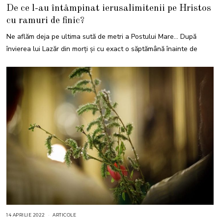
A
De ce l-au întâmpinat ierusalimitenii pe Hristos
P
R
cu ramuri de finic?
I
L
I
Ne aflăm deja pe ultima sută de metri a Postului Mare… După
E
2
învierea lui Lazăr din morţi și cu exact o săptămână înainte de
0
2
3
14 APRILIE 2022
1
ARTICOLE