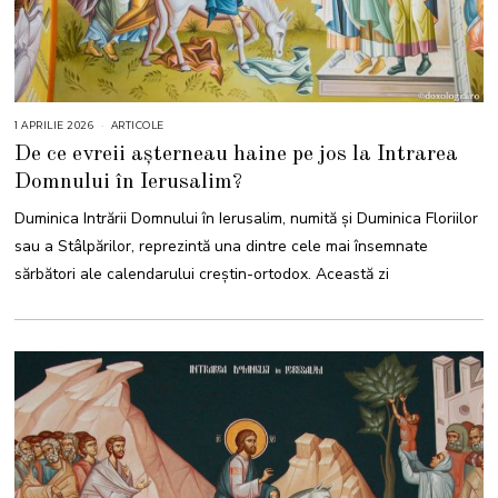
1 APRILIE 2026
1
ARTICOLE
A
De ce evreii așterneau haine pe jos la Intrarea
P
R
Domnului în Ierusalim?
I
L
I
Duminica Intrării Domnului în Ierusalim, numită și Duminica Floriilor
E
2
sau a Stâlpărilor, reprezintă una dintre cele mai însemnate
0
2
sărbători ale calendarului creștin-ortodox. Această zi
6