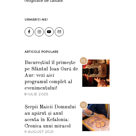
religioase de calitate.
URMĂRIȚI-NE!
ARTICOLE POPULARE
01
Bucureștiul îl primește
pe Sfântul Ioan Gură de
Aur: vezi aici
programul complet al
evenimentului!
8 IULIE 2025
1
0
I
02
Șerpii Maicii Domnului
U
au apărut și anul
L
I
acesta în Kefalonia:
E
Cronica unui miracol
2
9 AUGUST 2021
2
0