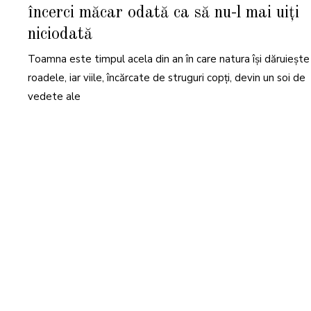
T
încerci măcar odată ca să nu-l mai uiți
O
M
B
niciodată
R
I
E
Toamna este timpul acela din an în care natura își dăruiește
2
0
roadele, iar viile, încărcate de struguri copți, devin un soi de
2
5
vedete ale