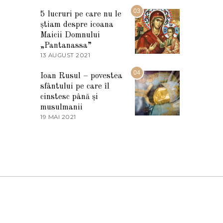
7
2
M
03
5
5 lucruri pe care nu le
A
știam despre icoana
R
T
Maicii Domnului
I
„Pantanassa”
E
13 AUGUST 2021
1
2
3
0
A
04
2
Ioan Rusul – povestea
U
2
sfântului pe care îl
G
U
cinstesc până și
S
musulmanii
T
19 MAI 2021
1
2
9
0
M
2
A
1
I
2
0
2
1