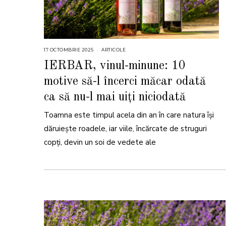
17 OCTOMBRIE 2025
1
ARTICOLE
7
O
IERBAR, vinul-minune: 10
C
T
motive să-l încerci măcar odată
O
M
B
ca să nu-l mai uiți niciodată
R
I
E
Toamna este timpul acela din an în care natura își
2
0
dăruiește roadele, iar viile, încărcate de struguri
2
5
copți, devin un soi de vedete ale