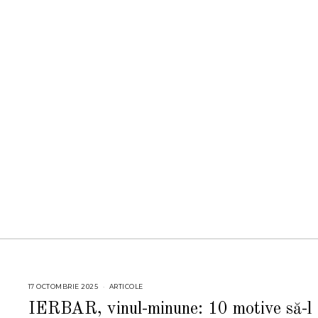
17 OCTOMBRIE 2025
1
ARTICOLE
7
O
IERBAR, vinul-minune: 10 motive să-l
C