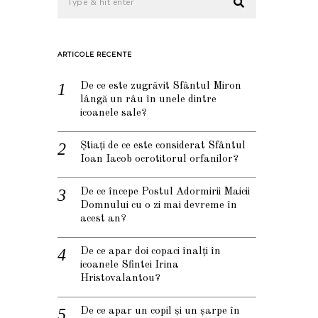
ARTICOLE RECENTE
De ce este zugrăvit Sfântul Miron
lângă un râu în unele dintre
icoanele sale?
Știați de ce este considerat Sfântul
Ioan Iacob ocrotitorul orfanilor?
De ce începe Postul Adormirii Maicii
Domnului cu o zi mai devreme în
acest an?
De ce apar doi copaci înalți în
icoanele Sfintei Irina
Hristovalantou?
De ce apar un copil și un șarpe în