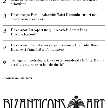
orfanilor?
De ce începe Postul Adormirii Maicii Domnului cu o zi mai
devreme în acest an?
De ce apar doi copaci înalți în icoanele Sfintei Irina
Hristovalantou?
De ce apar un copil și un șarpe în icoanele Sfântului Mare
Mucenic și Tămăduitor Pantelimon?
Teologie și… nefrologie: De ce este considerată Sfânta Marina
ocrotitoarea celor cu boli de rinichi?
COMENTARII RECENTE