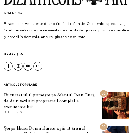
DESPRE NOI
Bizanticons Art nu este doar o firmă, ci o familie. Cu membri specializați
în promovarea unei game variate de articole religioase, produse specifice
și servicii în domeniul artei religioase de calitate.
URMĂRIȚI-NE!
ARTICOLE POPULARE
01
Bucureștiul îl primește pe Sfântul Ioan Gură
de Aur: vezi aici programul complet al
evenimentului!
8 IULIE 2025
1
0
I
U
02
Șerpii Maicii Domnului au apărut și anul
L