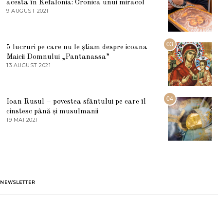
acesta în Kefalonia: Cronica unui miracol
I
E
9 AUGUST 2021
2
2
7
0
M
2
A
5
R
03
5 lucruri pe care nu le știam despre icoana
T
I
Maicii Domnului „Pantanassa”
E
13 AUGUST 2021
1
2
3
0
A
2
U
2
G
04
Ioan Rusul – povestea sfântului pe care îl
U
S
cinstesc până și musulmanii
T
19 MAI 2021
1
2
9
0
M
2
A
1
I
2
0
2
1
NEWSLETTER