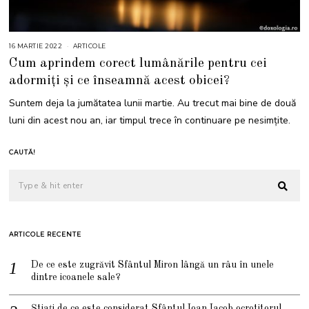
16 MARTIE 2022
2
ARTICOLE
2
Cum aprindem corect lumânările pentru cei
M
A
adormiți și ce înseamnă acest obicei?
R
T
I
Suntem deja la jumătatea lunii martie. Au trecut mai bine de două
E
2
luni din acest nou an, iar timpul trece în continuare pe nesimțite.
0
2
2
CAUTĂ!
ARTICOLE RECENTE
De ce este zugrăvit Sfântul Miron lângă un râu în unele
dintre icoanele sale?
Știați de ce este considerat Sfântul Ioan Iacob ocrotitorul