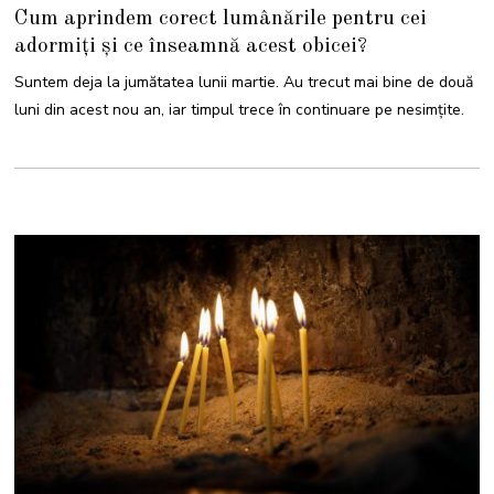
2
Cum aprindem corect lumânările pentru cei
M
A
adormiți și ce înseamnă acest obicei?
R
T
I
Suntem deja la jumătatea lunii martie. Au trecut mai bine de două
E
2
luni din acest nou an, iar timpul trece în continuare pe nesimțite.
0
2
2