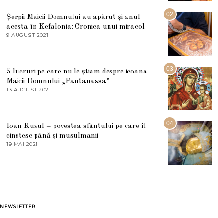
I
U
02
Șerpii Maicii Domnului au apărut și anul
L
acesta în Kefalonia: Cronica unui miracol
I
E
9 AUGUST 2021
2
2
7
0
M
2
A
5
R
03
5 lucruri pe care nu le știam despre icoana
T
I
Maicii Domnului „Pantanassa”
E
13 AUGUST 2021
1
2
3
0
A
2
U
2
G
04
Ioan Rusul – povestea sfântului pe care îl
U
S
cinstesc până și musulmanii
T
19 MAI 2021
1
2
9
0
M
2
A
1
I
2
0
2
1
NEWSLETTER