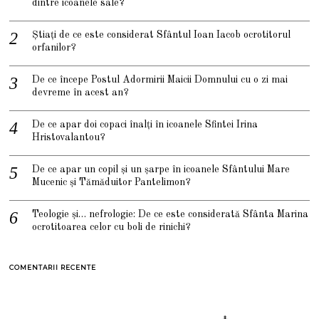
dintre icoanele sale?
Știați de ce este considerat Sfântul Ioan Iacob ocrotitorul
orfanilor?
De ce începe Postul Adormirii Maicii Domnului cu o zi mai
devreme în acest an?
De ce apar doi copaci înalți în icoanele Sfintei Irina
Hristovalantou?
De ce apar un copil și un șarpe în icoanele Sfântului Mare
Mucenic și Tămăduitor Pantelimon?
Teologie și… nefrologie: De ce este considerată Sfânta Marina
ocrotitoarea celor cu boli de rinichi?
COMENTARII RECENTE