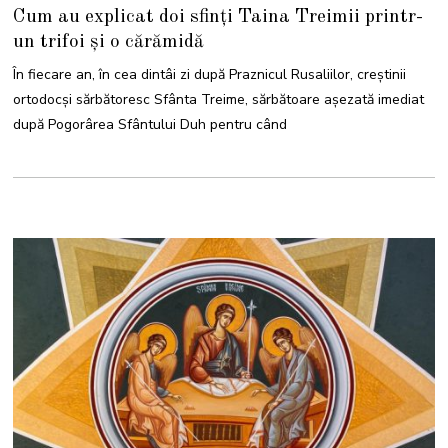
2
Cum au explicat doi sfinți Taina Treimii printr-
I
U
un trifoi și o cărămidă
N
I
E
În fiecare an, în cea dintâi zi după Praznicul Rusaliilor, creștinii
2
0
ortodocși sărbătoresc Sfânta Treime, sărbătoare așezată imediat
2
2
după Pogorârea Sfântului Duh pentru când