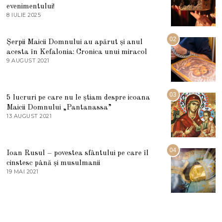
evenimentului!
8 IULIE 2025
1
0
I
U
02
Șerpii Maicii Domnului au apărut și anul
L
acesta în Kefalonia: Cronica unui miracol
I
E
9 AUGUST 2021
2
2
7
0
M
2
A
5
R
03
5 lucruri pe care nu le știam despre icoana
T
I
Maicii Domnului „Pantanassa”
E
13 AUGUST 2021
1
2
3
0
A
2
U
2
G
04
Ioan Rusul – povestea sfântului pe care îl
U
S
cinstesc până și musulmanii
T
19 MAI 2021
1
2
9
0
M
2
A
1
I
2
0