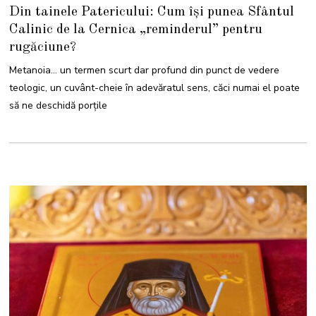
A
Din tainele Patericului: Cum își punea Sfântul
P
R
Calinic de la Cernica „reminderul” pentru
I
L
rugăciune?
I
E
2
Metanoia… un termen scurt dar profund din punct de vedere
0
2
teologic, un cuvânt-cheie în adevăratul sens, căci numai el poate
4
să ne deschidă porțile