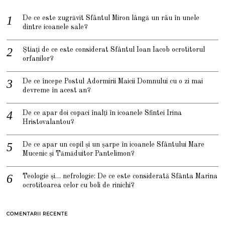
De ce este zugrăvit Sfântul Miron lângă un râu în unele
dintre icoanele sale?
Știați de ce este considerat Sfântul Ioan Iacob ocrotitorul
orfanilor?
De ce începe Postul Adormirii Maicii Domnului cu o zi mai
devreme în acest an?
De ce apar doi copaci înalți în icoanele Sfintei Irina
Hristovalantou?
De ce apar un copil și un șarpe în icoanele Sfântului Mare
Mucenic și Tămăduitor Pantelimon?
Teologie și… nefrologie: De ce este considerată Sfânta Marina
ocrotitoarea celor cu boli de rinichi?
COMENTARII RECENTE