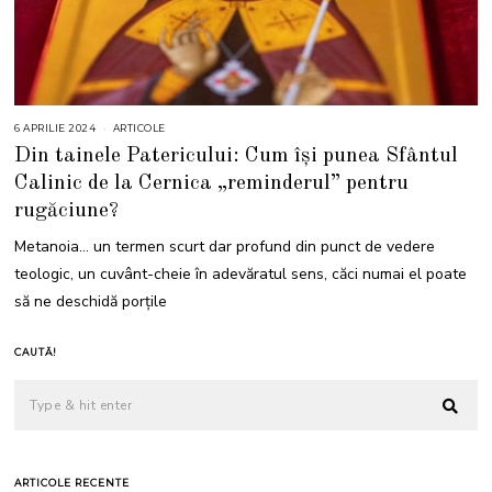
6 APRILIE 2024
6
ARTICOLE
A
Din tainele Patericului: Cum își punea Sfântul
P
R
Calinic de la Cernica „reminderul” pentru
I
L
rugăciune?
I
E
2
Metanoia… un termen scurt dar profund din punct de vedere
0
2
teologic, un cuvânt-cheie în adevăratul sens, căci numai el poate
4
să ne deschidă porțile
CAUTĂ!
ARTICOLE RECENTE