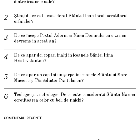
dintre icoanele sale?
Știați de ce este considerat Sfântul Ioan Iacob ocrotitorul
orfanilor?
De ce începe Postul Adormirii Maicii Domnului cu o zi mai
devreme în acest an?
De ce apar doi copaci înalți în icoanele Sfintei Irina
Hristovalantou?
De ce apar un copil și un șarpe în icoanele Sfântului Mare
Mucenic și Tămăduitor Pantelimon?
Teologie și… nefrologie: De ce este considerată Sfânta Marina
ocrotitoarea celor cu boli de rinichi?
COMENTARII RECENTE