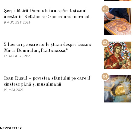
I
U
02
Șerpii Maicii Domnului au apărut și anul
L
acesta în Kefalonia: Cronica unui miracol
I
E
9 AUGUST 2021
2
2
7
0
M
2
A
5
R
03
5 lucruri pe care nu le știam despre icoana
T
I
Maicii Domnului „Pantanassa”
E
13 AUGUST 2021
1
2
3
0
A
2
U
2
G
04
Ioan Rusul – povestea sfântului pe care îl
U
S
cinstesc până și musulmanii
T
19 MAI 2021
1
2
9
0
M
2
A
1
I
2
0
2
1
NEWSLETTER