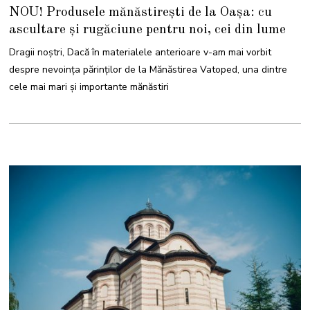
I
NOU! Produsele mănăstirești de la Oașa: cu
U
N
ascultare și rugăciune pentru noi, cei din lume
I
E
2
Dragii noștri, Dacă în materialele anterioare v-am mai vorbit
0
2
despre nevoința părinților de la Mănăstirea Vatoped, una dintre
2
cele mai mari și importante mănăstiri