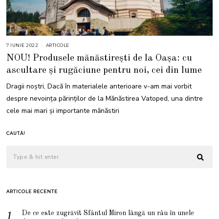
7 IUNIE 2022
7
ARTICOLE
I
NOU! Produsele mănăstirești de la Oașa: cu
U
N
ascultare și rugăciune pentru noi, cei din lume
I
E
2
Dragii noștri, Dacă în materialele anterioare v-am mai vorbit
0
2
despre nevoința părinților de la Mănăstirea Vatoped, una dintre
2
cele mai mari și importante mănăstiri
CAUTĂ!
ARTICOLE RECENTE
De ce este zugrăvit Sfântul Miron lângă un râu în unele