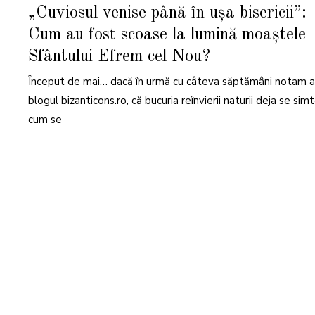
A
„Cuviosul venise până în ușa bisericii”:
N
U
Cum au fost scoase la lumină moaștele
A
R
I
Sfântului Efrem cel Nou?
E
2
0
Început de mai… dacă în urmă cu câteva săptămâni notam ai
2
5
blogul bizanticons.ro, că bucuria reînvierii naturii deja se sim
cum se