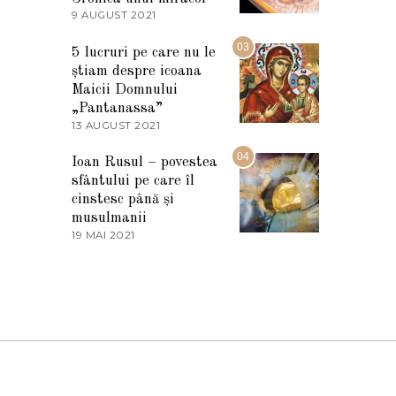
2
9 AUGUST 2021
2
0
7
2
M
03
5
5 lucruri pe care nu le
A
știam despre icoana
R
T
Maicii Domnului
I
„Pantanassa”
E
13 AUGUST 2021
1
2
3
0
A
04
2
Ioan Rusul – povestea
U
2
sfântului pe care îl
G
U
cinstesc până și
S
musulmanii
T
19 MAI 2021
1
2
9
0
M
2
A
1
I
2
0
2
1