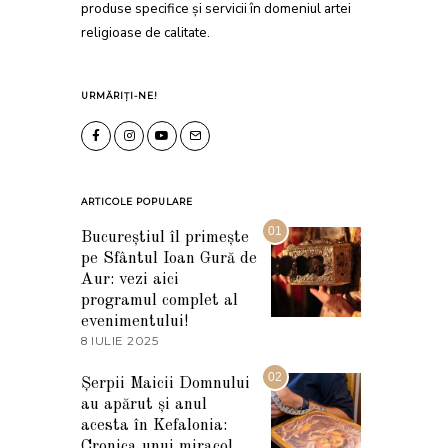
produse specifice și servicii în domeniul artei
religioase de calitate.
URMĂRIȚI-NE!
ARTICOLE POPULARE
01
Bucureștiul îl primește
pe Sfântul Ioan Gură de
Aur: vezi aici
programul complet al
evenimentului!
8 IULIE 2025
1
0
I
02
Șerpii Maicii Domnului
U
au apărut și anul
L
I
acesta în Kefalonia:
E
Cronica unui miracol