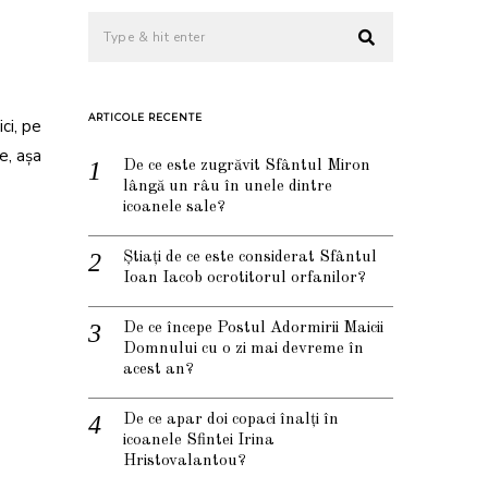
ARTICOLE RECENTE
ci, pe
te, așa
De ce este zugrăvit Sfântul Miron
lângă un râu în unele dintre
icoanele sale?
Știați de ce este considerat Sfântul
Ioan Iacob ocrotitorul orfanilor?
De ce începe Postul Adormirii Maicii
Domnului cu o zi mai devreme în
acest an?
De ce apar doi copaci înalți în
icoanele Sfintei Irina
Hristovalantou?