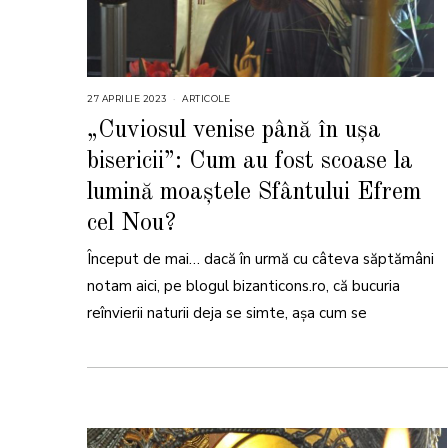
27 APRILIE 2023
2
ARTICOLE
I
A
„Cuviosul venise până în ușa
N
U
bisericii”: Cum au fost scoase la
A
R
I
lumină moaștele Sfântului Efrem
E
2
cel Nou?
0
2
5
Început de mai… dacă în urmă cu câteva săptămâni
notam aici, pe blogul bizanticons.ro, că bucuria
reînvierii naturii deja se simte, așa cum se