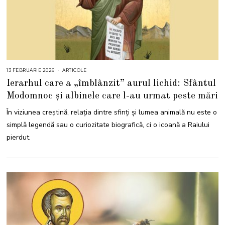
13 FEBRUARIE 2026
1
ARTICOLE
3
Ierarhul care a „îmblânzit” aurul lichid: Sfântul
F
E
Modomnoc și albinele care l-au urmat peste mări
B
R
U
În viziunea creștină, relația dintre sfinți și lumea animală nu este o
A
R
simplă legendă sau o curiozitate biografică, ci o icoană a Raiului
I
E
pierdut.
2
0
2
6