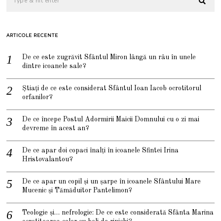
ARTICOLE RECENTE
De ce este zugrăvit Sfântul Miron lângă un râu în unele
dintre icoanele sale?
Știați de ce este considerat Sfântul Ioan Iacob ocrotitorul
orfanilor?
De ce începe Postul Adormirii Maicii Domnului cu o zi mai
devreme în acest an?
De ce apar doi copaci înalți în icoanele Sfintei Irina
Hristovalantou?
De ce apar un copil și un șarpe în icoanele Sfântului Mare
Mucenic și Tămăduitor Pantelimon?
Teologie și… nefrologie: De ce este considerată Sfânta Marina