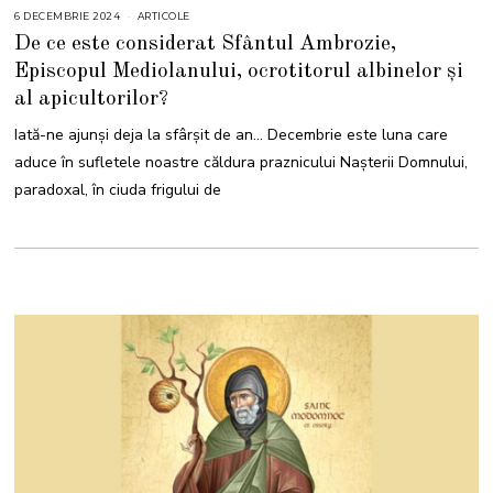
6 DECEMBRIE 2024
6
ARTICOLE
D
De ce este considerat Sfântul Ambrozie,
E
C
Episcopul Mediolanului, ocrotitorul albinelor și
E
M
al apicultorilor?
B
R
I
Iată-ne ajunși deja la sfârșit de an… Decembrie este luna care
E
2
aduce în sufletele noastre căldura praznicului Nașterii Domnului,
0
2
paradoxal, în ciuda frigului de
4