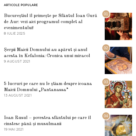
ARTICOLE POPULARE
01
Bucureștiul îl primește pe Sfântul Ioan Gură
de Aur: vezi aici programul complet al
evenimentului!
8 IULIE 2025
1
0
I
U
02
Șerpii Maicii Domnului au apărut și anul
L
acesta în Kefalonia: Cronica unui miracol
I
E
9 AUGUST 2021
2
2
7
0
M
2
A
5
R
03
5 lucruri pe care nu le știam despre icoana
T
I
Maicii Domnului „Pantanassa”
E
13 AUGUST 2021
1
2
3
0
A
2
U
2
G
04
Ioan Rusul – povestea sfântului pe care îl
U
S
cinstesc până și musulmanii
T
19 MAI 2021
1
2
9