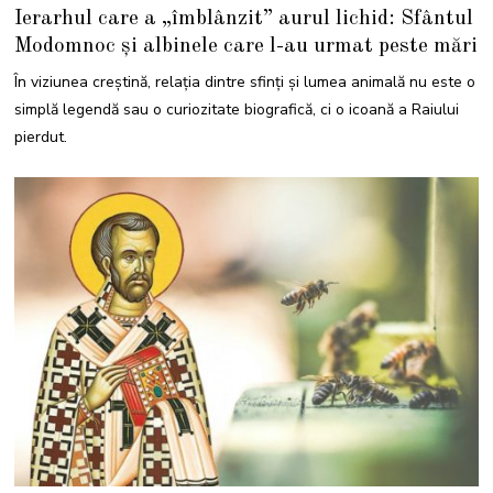
3
Ierarhul care a „îmblânzit” aurul lichid: Sfântul
F
E
Modomnoc și albinele care l-au urmat peste mări
B
R
U
În viziunea creștină, relația dintre sfinți și lumea animală nu este o
A
R
simplă legendă sau o curiozitate biografică, ci o icoană a Raiului
I
E
pierdut.
2
0
2
6