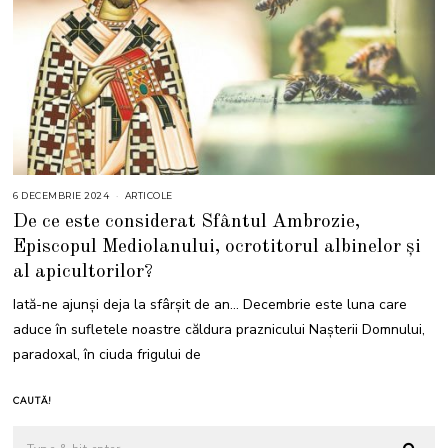
6 DECEMBRIE 2024
6
ARTICOLE
D
De ce este considerat Sfântul Ambrozie,
E
C
Episcopul Mediolanului, ocrotitorul albinelor și
E
M
al apicultorilor?
B
R
I
Iată-ne ajunși deja la sfârșit de an… Decembrie este luna care
E
2
aduce în sufletele noastre căldura praznicului Nașterii Domnului,
0
2
paradoxal, în ciuda frigului de
4
CAUTĂ!