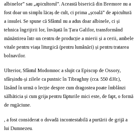
albinelor” sau „apicultorul”. Această biserică din Bremore nu a
fost doar un simplu lăcaș de cult, ci prima „școală” de apicultură
a insulei. Se spune că Sfântul nu a adus doar albinele, ci și
tehnica îngrijirii lor, învățată în Țara Galilor, transformând
mănăstirea într-un centru de producție a mierii și a cerii, ambele
vitale pentru viața liturgică (pentru lumânări) și pentru tratarea
bolnavilor.
Ulterior, Sfântul Modomnoc a slujit ca Episcop de Ossory,
sfârșindu-și zilele ca pustnic în Tibraghny (cca. 550 d.Hr.),
lăsând în urmă o lecție despre cum dragostea poate îmblânzi
sălbăticia și cum grija pentru făpturile mici este, de fapt, o formă
de rugăciune.
, a fost considerat o dovadă incontestabilă a purtării de grijă a
lui Dumnezeu.