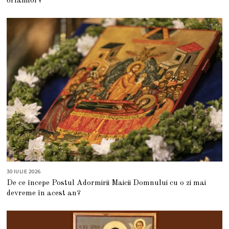
orfanilor?
U
S
T
2
0
2
6
30 IULIE 2026
3
0
De ce începe Postul Adormirii Maicii Domnului cu o zi mai
I
U
devreme în acest an?
L
I
E
2
0
2