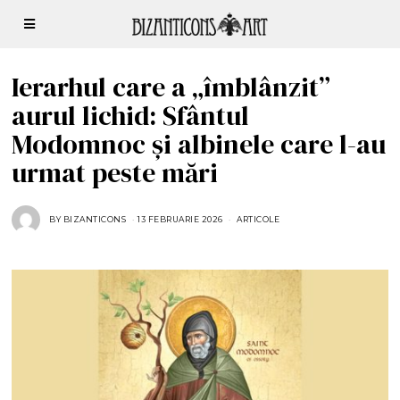
Ierarhul care a „îmblânzit”
aurul lichid: Sfântul
Modomnoc și albinele care l-au
urmat peste mări
BY
BIZANTICONS
13 FEBRUARIE 2026
1
ARTICOLE
3
F
E
B
R
U
A
R
I
E
2
0
2
6