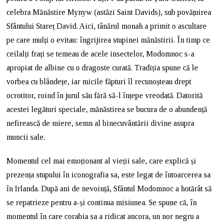
celebra Mănăstire Mynyw (astăzi Saint Davids), sub povățuirea
Sfântului Stareț David. Aici, tânărul monah a primit o ascultare
pe care mulți o evitau: îngrijirea stupinei mănăstirii. În timp ce
ceilalți frați se temeau de acele insectelor, Modomnoc s-a
apropiat de albine cu o dragoste curată. Tradiția spune că le
vorbea cu blândețe, iar micile făpturi îl recunoșteau drept
ocrotitor, roind în jurul său fără să-l înțepe vreodată. Datorită
acestei legături speciale, mănăstirea se bucura de o abundență
nefirească de miere, semn al binecuvântării divine asupra
muncii sale.
Momentul cel mai emoționant al vieții sale, care explică și
prezența stupului în iconografia sa, este legat de întoarcerea sa
în Irlanda. După ani de nevoință, Sfântul Modomnoc a hotărât să
se repatrieze pentru a-și continua misiunea. Se spune că, în
momentul în care corabia sa a ridicat ancora, un nor negru a