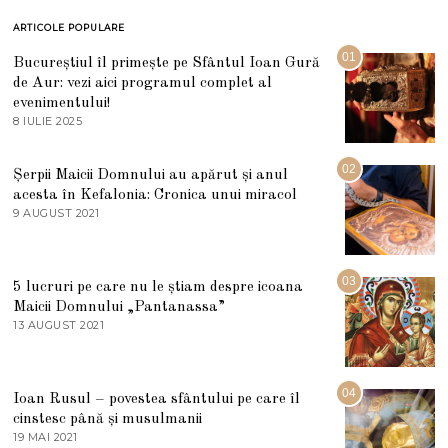
ARTICOLE POPULARE
01
Bucureștiul îl primește pe Sfântul Ioan Gură
de Aur: vezi aici programul complet al
evenimentului!
8 IULIE 2025
1
0
I
U
02
Șerpii Maicii Domnului au apărut și anul
L
acesta în Kefalonia: Cronica unui miracol
I
E
9 AUGUST 2021
2
2
7
0
M
2
A
5
R
03
5 lucruri pe care nu le știam despre icoana
T
I
Maicii Domnului „Pantanassa”
E
13 AUGUST 2021
1
2
3
0
A
2
U
2
G
04
Ioan Rusul – povestea sfântului pe care îl
U
S
cinstesc până și musulmanii
T
19 MAI 2021
1
2