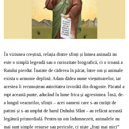
În viziunea creștină, relația dintre sfinți și lumea animală nu
este o simplă legendă sau o curiozitate biografică, ci o icoană a
Raiului pierdut. Înainte de căderea în păcat, între om și animale
exista o armonie deplină; Adam dădea nume viețuitoarelor, iar
acestea îi recunoșteau autoritatea izvorâtă din dragoste. Păcatul a
rupt această punte, aducând în lume frica și agresiunea. Însă, de-
a lungul veacurilor, sfinții – acei oameni care s-au curățit de
patimi și s-au umplut de harul Duhului Sfânt – au refăcut această
legătură primordială. Pentru un om îndumnezeit, animalele nu
mai sunt simple resurse sau pericole, ci niște „frați mai mici”