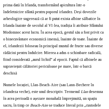
prima dată în Irlanda, transformând apicultura într-o
îndeletnicire sfântă pentru poporul irlandez. Deși dovezile
arheologice sugerează că ar fi putut exista albine sălbatice în
Irlanda înainte de secolul al VI-lea, tradiția îi atribuie Sfântului
Modomnoc acest lucru. În acea epocă, gestul său a fost privit ca
o binecuvântare economică imensă, înainte de toate. Înainte de
el, irlandezii foloseau în principal mustul de fructe sau diverse
rădăcini pentru îndulcire. Mierea a adus o schimbare radicală,
fiind considerată „aurul lichid” al epocii. Faptul că albinele au
supraviețuit călătoriei periculoase pe mare, într-o barcă
deschisă
Numele locației, Llan-Beach-Aire (sau Lann-Bechere în
irlandeza veche), este unul descriptiv. Termenul
Llan
desemna
în acea perioadă o așezare monahală împrejmuită, un spațiu
sacru, în timp ce
Beach-Aire
se traduce literal prin „custodele