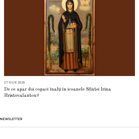
6
27 IULIE 2026
2
7
De ce apar doi copaci înalți în icoanele Sfintei Irina
I
U
Hristovalantou?
L
I
E
2
0
2
NEWSLETTER
6