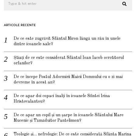
ARTICOLE RECENTE
De ce este zugrăvit Sfântul Miron lângă un râu în unele
dintre icoanele sale?
Știați de ce este considerat Sfântul Ioan Iacob ocrotitorul
orfanilor?
De ce începe Postul Adormirii Maicii Domnului cu o zi mai
devreme în acest an?
De ce apar doi copaci înalți în icoanele Sfintei Irina
Hristovalantou?
De ce apar un copil și un șarpe în icoanele Sfântului Mare
Mucenic și Tămăduitor Pantelimon?
Teologie și… nefrologie: De ce este considerată Sfânta Marina