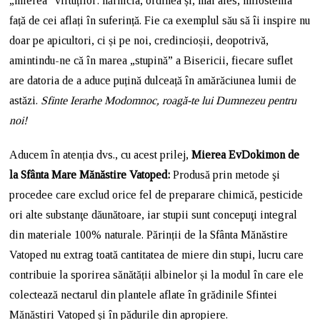
„mierea” virtuților: hărnicia, ordinea și, mai ales, milostenia
față de cei aflați în suferință. Fie ca exemplul său să îi inspire nu
doar pe apicultori, ci și pe noi, credincioșii, deopotrivă,
amintindu-ne că în marea „stupină” a Bisericii, fiecare suflet
are datoria de a aduce puțină dulceață în amărăciunea lumii de
astăzi.
Sfinte Ierarhe Modomnoc, roagă-te lui Dumnezeu pentru
noi!
Aducem în atenția dvs., cu acest prilej,
Mierea EvDokimon de
la Sfânta Mare Mănăstire Vatoped:
Produsă prin metode şi
procedee care exclud orice fel de preparare chimică, pesticide
ori alte substanţe dăunătoare, iar stupii sunt concepuţi integral
din materiale 100% naturale. Părinții de la Sfânta Mănăstire
Vatoped nu extrag toată cantitatea de miere din stupi, lucru care
contribuie la sporirea sănătății albinelor și la modul în care ele
colectează nectarul din plantele aflate în grădinile Sfintei
Mănăstiri Vatoped și în pădurile din apropiere.