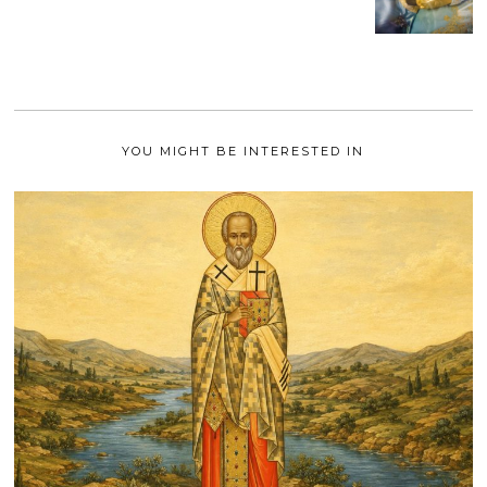
9
0
M
2
A
1
I
2
0
2
1
YOU MIGHT BE INTERESTED IN