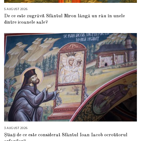
5 AUGUST 2026
5
A
De ce este zugrăvit Sfântul Miron lângă un râu în unele
U
G
dintre icoanele sale?
U
S
T
2
0
2
6
3 AUGUST 2026
3
A
Știați de ce este considerat Sfântul Ioan Iacob ocrotitorul
U
G