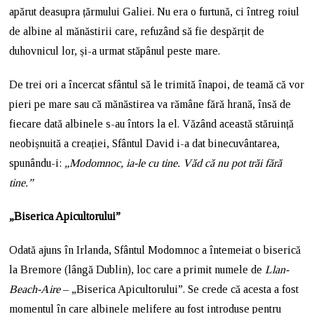
apărut deasupra țărmului Galiei. Nu era o furtună, ci întreg roiul
de albine al mănăstirii care, refuzând să fie despărțit de
duhovnicul lor, și-a urmat stăpânul peste mare.
De trei ori a încercat sfântul să le trimită înapoi, de teamă că vor
pieri pe mare sau că mănăstirea va rămâne fără hrană, însă de
fiecare dată albinele s-au întors la el. Văzând această stăruință
neobișnuită a creației, Sfântul David i-a dat binecuvântarea,
spunându-i:
„Modomnoc, ia-le cu tine. Văd că nu pot trăi fără
tine.”
„Biserica Apicultorului”
Odată ajuns în Irlanda, Sfântul Modomnoc a întemeiat o biserică
la Bremore (lângă Dublin), loc care a primit numele de
Llan-
Beach-Aire
– „Biserica Apicultorului”. Se crede că acesta a fost
momentul în care albinele melifere au fost introduse pentru