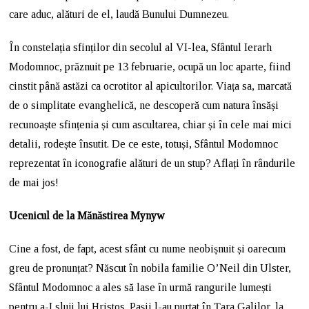
care aduc, alături de el, laudă Bunului Dumnezeu.
În constelația sfinților din secolul al VI-lea, Sfântul Ierarh
Modomnoc, prăznuit pe 13 februarie, ocupă un loc aparte, fiind
cinstit până astăzi ca ocrotitor al apicultorilor. Viața sa, marcată
de o simplitate evanghelică, ne descoperă cum natura însăși
recunoaște sfințenia și cum ascultarea, chiar și în cele mai mici
detalii, rodește însutit. De ce este, totuși, Sfântul Modomnoc
reprezentat în iconografie alături de un stup? Aflați în rândurile
de mai jos!
Ucenicul de la Mănăstirea Mynyw
Cine a fost, de fapt, acest sfânt cu nume neobișnuit și oarecum
greu de pronunțat? Născut în nobila familie O’Neil din Ulster,
Sfântul Modomnoc a ales să lase în urmă rangurile lumești
pentru a-I sluji lui Hristos. Pașii l-au purtat în Țara Galilor, la