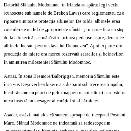
Datorită Sfântului Modomnoc, în Irlanda au apărut legi vechi
(cunoscute sub numele de Brehon Laws) care reglementau cu o
rigoare uimitoare protecția albinelor. De pildă: albinele erau
considerate un fel de „proprietate sfântă” și oricine fura un stup
de la o biserică sau mănăstire primea pedepse aspre, deoarece
albinele lucrau „pentru slava lui Dumnezeu”. Apoi, o parte din
producția de miere era mereu rezervată săracilor și bolnavilor,
în amintirea milosteniei Sfântului Modomnoc.
Astăzi, în zona Bremore/Balbriggan, memoria Sfântului este
încă vie. Deși vechea biserică a dispărut sub trecerea timpului,
locul rămâne un punct de pelerinaj pentru apicultorii care văd în
mica insectă un mesager al curăției și al hărniciei.
Așadar, astăzi, mai ales că suntem aproape de începutul Postului
Mare, Sfântul Modomnoc ne îndeamnă să redescoperim