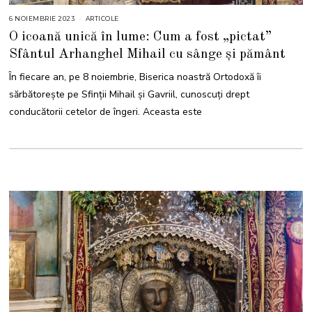
6 NOIEMBRIE 2023
6
ARTICOLE
N
O icoană unică în lume: Cum a fost „pictat”
O
I
Sfântul Arhanghel Mihail cu sânge și pământ
E
M
B
În fiecare an, pe 8 noiembrie, Biserica noastră Ortodoxă îi
R
I
sărbătorește pe Sfinții Mihail și Gavriil, cunoscuţi drept
E
2
conducătorii cetelor de îngeri. Aceasta este
0
2
3