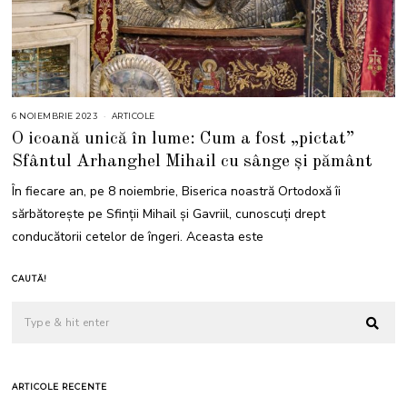
6 NOIEMBRIE 2023
6
ARTICOLE
N
O icoană unică în lume: Cum a fost „pictat”
O
I
Sfântul Arhanghel Mihail cu sânge și pământ
E
M
B
În fiecare an, pe 8 noiembrie, Biserica noastră Ortodoxă îi
R
I
sărbătorește pe Sfinții Mihail și Gavriil, cunoscuţi drept
E
2
conducătorii cetelor de îngeri. Aceasta este
0
2
3
CAUTĂ!
ARTICOLE RECENTE