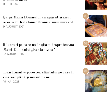
8 IULIE 2025
1
0
I
U
02
Șerpii Maicii Domnului au apărut și anul
L
acesta în Kefalonia: Cronica unui miracol
I
E
9 AUGUST 2021
2
2
7
0
M
2
A
5
R
03
5 lucruri pe care nu le știam despre icoana
T
I
Maicii Domnului „Pantanassa”
E
13 AUGUST 2021
1
2
3
0
A
2
U
2
G
04
Ioan Rusul – povestea sfântului pe care îl
U
S
cinstesc până și musulmanii
T
19 MAI 2021
1
2
9
0
M
2
A
1
I
2
0
2