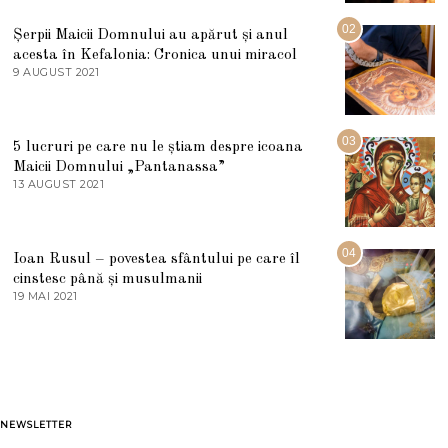
I
U
02
Șerpii Maicii Domnului au apărut și anul
L
acesta în Kefalonia: Cronica unui miracol
I
E
9 AUGUST 2021
2
2
7
0
M
2
A
5
R
03
5 lucruri pe care nu le știam despre icoana
T
I
Maicii Domnului „Pantanassa”
E
13 AUGUST 2021
1
2
3
0
A
2
U
2
G
04
Ioan Rusul – povestea sfântului pe care îl
U
S
cinstesc până și musulmanii
T
19 MAI 2021
1
2
9
0
M
2
A
1
I
2
0
2
1
NEWSLETTER