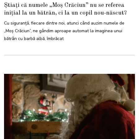
0
Știați că numele „Moș Crăciun” nu se referea
D
E
inițial la un bătrân, ci la un copil nou-născut?
C
E
M
Cu siguranță, fiecare dintre noi, atunci când auzim numele de
B
R
„Moș Crăciun”, ne gândim aproape automat la imaginea unui
I
E
bătrân cu barbă albă, îmbrăcat
2
0
2
5