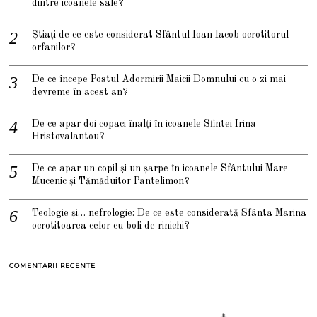
dintre icoanele sale?
Știați de ce este considerat Sfântul Ioan Iacob ocrotitorul
orfanilor?
De ce începe Postul Adormirii Maicii Domnului cu o zi mai
devreme în acest an?
De ce apar doi copaci înalți în icoanele Sfintei Irina
Hristovalantou?
De ce apar un copil și un șarpe în icoanele Sfântului Mare
Mucenic și Tămăduitor Pantelimon?
Teologie și… nefrologie: De ce este considerată Sfânta Marina
ocrotitoarea celor cu boli de rinichi?
COMENTARII RECENTE