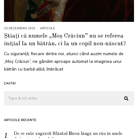
20 DECEMBRIE 2025
2
ARTICOLE
0
Știați că numele „Moș Crăciun” nu se referea
D
E
inițial la un bătrân, ci la un copil nou-născut?
C
E
M
Cu siguranță, fiecare dintre noi, atunci când auzim numele de
B
R
„Moș Crăciun”, ne gândim aproape automat la imaginea unui
I
E
bătrân cu barbă albă, îmbrăcat
2
0
2
5
CAUTĂ!
ARTICOLE RECENTE
De ce este zugrăvit Sfântul Miron lângă un râu în unele