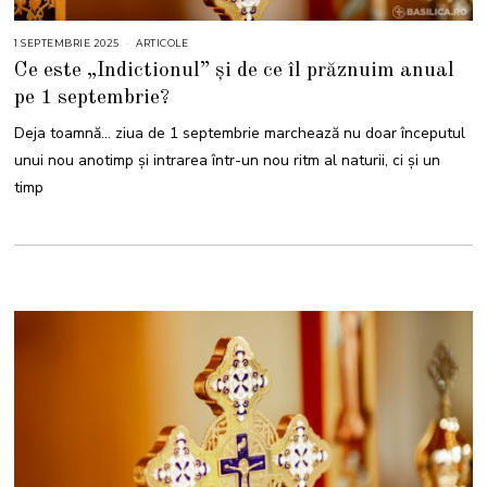
1 SEPTEMBRIE 2025
1
ARTICOLE
S
Ce este „Indictionul” și de ce îl prăznuim anual
E
P
pe 1 septembrie?
T
E
M
Deja toamnă… ziua de 1 septembrie marchează nu doar începutul
B
R
unui nou anotimp și intrarea într-un nou ritm al naturii, ci și un
I
E
timp
2
0
2
5