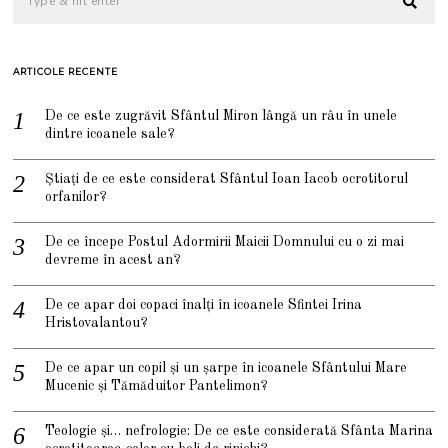
ARTICOLE RECENTE
De ce este zugrăvit Sfântul Miron lângă un râu în unele
dintre icoanele sale?
Știați de ce este considerat Sfântul Ioan Iacob ocrotitorul
orfanilor?
De ce începe Postul Adormirii Maicii Domnului cu o zi mai
devreme în acest an?
De ce apar doi copaci înalți în icoanele Sfintei Irina
Hristovalantou?
De ce apar un copil și un șarpe în icoanele Sfântului Mare
Mucenic și Tămăduitor Pantelimon?
Teologie și… nefrologie: De ce este considerată Sfânta Marina