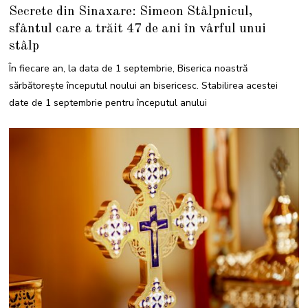
0
Secrete din Sinaxare: Simeon Stâlpnicul,
S
E
sfântul care a trăit 47 de ani în vârful unui
P
T
stâlp
E
M
B
În fiecare an, la data de 1 septembrie, Biserica noastră
R
I
sărbătorește începutul noului an bisericesc. Stabilirea acestei
E
2
date de 1 septembrie pentru începutul anului
0
2
4