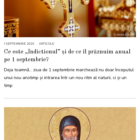
1 SEPTEMBRIE 2025
1
ARTICOLE
S
Ce este „Indictionul” și de ce îl prăznuim anual
E
P
pe 1 septembrie?
T
E
M
Deja toamnă… ziua de 1 septembrie marchează nu doar începutul
B
R
unui nou anotimp și intrarea într-un nou ritm al naturii, ci și un
I
E
timp
2
0
2
5