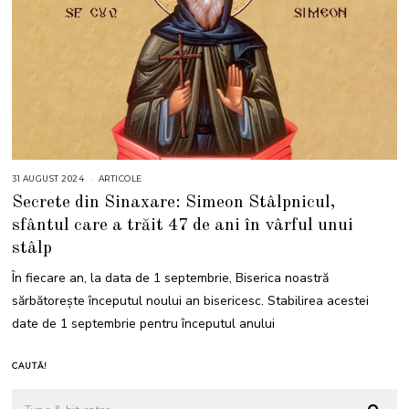
31 AUGUST 2024
3
ARTICOLE
0
Secrete din Sinaxare: Simeon Stâlpnicul,
S
E
sfântul care a trăit 47 de ani în vârful unui
P
T
stâlp
E
M
B
În fiecare an, la data de 1 septembrie, Biserica noastră
R
I
sărbătorește începutul noului an bisericesc. Stabilirea acestei
E
2
date de 1 septembrie pentru începutul anului
0
2
4
CAUTĂ!