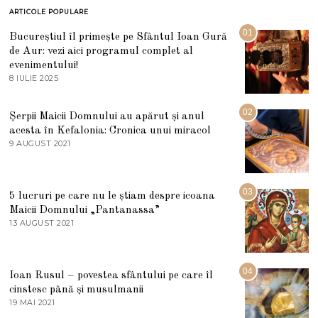
ARTICOLE POPULARE
01
Bucureștiul îl primește pe Sfântul Ioan Gură
de Aur: vezi aici programul complet al
evenimentului!
8 IULIE 2025
1
0
I
U
02
Șerpii Maicii Domnului au apărut și anul
L
acesta în Kefalonia: Cronica unui miracol
I
E
9 AUGUST 2021
2
2
7
0
M
2
A
5
R
03
5 lucruri pe care nu le știam despre icoana
T
I
Maicii Domnului „Pantanassa”
E
13 AUGUST 2021
1
2
3
0
A
2
U
2
G
04
Ioan Rusul – povestea sfântului pe care îl
U
S
cinstesc până și musulmanii
T
19 MAI 2021
1
2
9