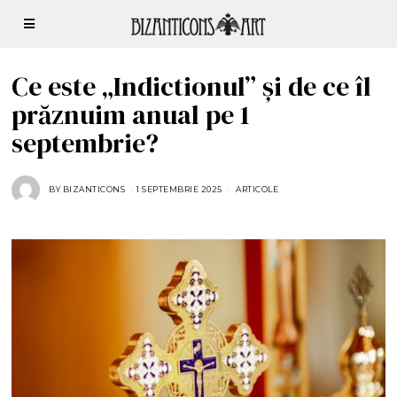
Ce este „Indictionul” și de ce îl
prăznuim anual pe 1
septembrie?
BY
BIZANTICONS
1 SEPTEMBRIE 2025
1
ARTICOLE
S
E
P
T
E
M
B
R
I
E
2
0
2
5