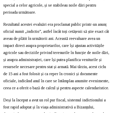
special a celor agricole, și se stabileau noile dări pentru
perioada următoare.
Rezultatul acestei evaluări era proclamat public printr-un anunț
oficial numit „indictio”, astfel încât toți cetățenii să știe exact cât
aveau de plătit în următorii ani. Această reevaluare avea un
impact direct asupra proprietarilor, care își ajustau activitățile
agricole sau deciziile privind terenurile în funcție de noile dări,
și asupra administrației, care își putea planifica veniturile și
resursele necesare pentru stat și armată. Mai târziu, acest ciclu
de 15 ani a fost folosit și ca reper în cronici și documente
oficiale, indicând anul în care se întâmplau anumite evenimente,
ceea ce a oferit o bază de calcul și pentru aspecte calendaristice.
Deși la început a avut un rol pur fiscal, sistemul indictionului a
fost rapid adoptat și în viața administrativă a Bizanțului,