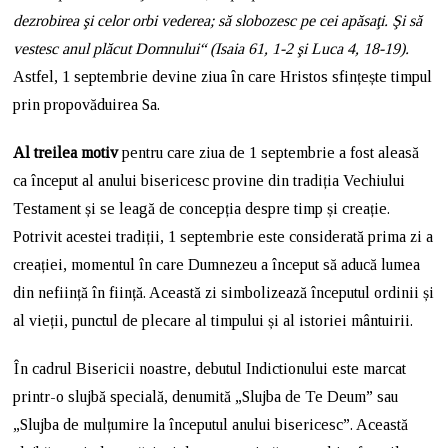
dezrobirea şi celor orbi vederea; să slobozesc pe cei apăsaţi. Şi să
vestesc anul plăcut Domnului“ (Isaia 61, 1-2 şi Luca 4, 18-19).
Astfel, 1 septembrie devine ziua în care Hristos sfințește timpul
prin propovăduirea Sa.
Al treilea motiv
pentru care ziua de 1 septembrie a fost aleasă
ca început al anului bisericesc provine din tradiția Vechiului
Testament și se leagă de concepția despre timp și creație.
Potrivit acestei tradiții, 1 septembrie este considerată prima zi a
creației, momentul în care Dumnezeu a început să aducă lumea
din neființă în ființă. Această zi simbolizează începutul ordinii și
al vieții, punctul de plecare al timpului și al istoriei mântuirii.
În cadrul Bisericii noastre, debutul Indictionului este marcat
printr-o slujbă specială, denumită „Slujba de Te Deum” sau
„Slujba de mulțumire la începutul anului bisericesc”. Această