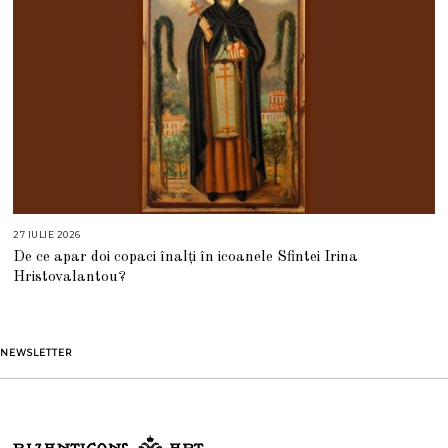
27 IULIE 2026
2
7
De ce apar doi copaci înalți în icoanele Sfintei Irina
I
U
Hristovalantou?
L
I
E
2
0
2
NEWSLETTER
6