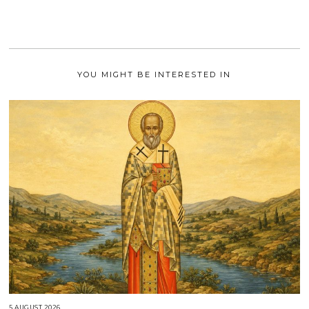
A
1
I
2
0
2
1
YOU MIGHT BE INTERESTED IN
5 AUGUST 2026
5