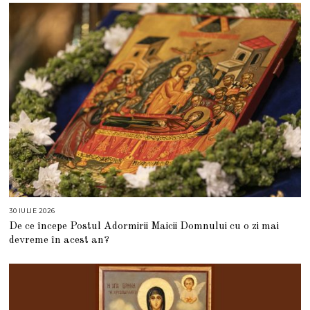
2
0
2
6
30 IULIE 2026
3
0
De ce începe Postul Adormirii Maicii Domnului cu o zi mai
I
U
devreme în acest an?
L
I
E
2
0
2
6