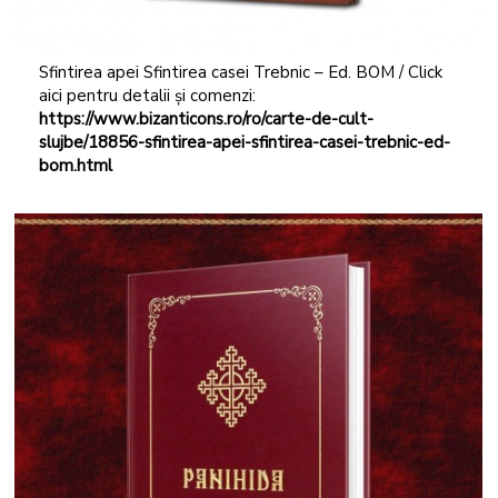
Sfintirea apei Sfintirea casei Trebnic – Ed. BOM / Click
aici pentru detalii și comenzi:
https://www.bizanticons.ro/ro/carte-de-cult-
slujbe/18856-sfintirea-apei-sfintirea-casei-trebnic-ed-
bom.html