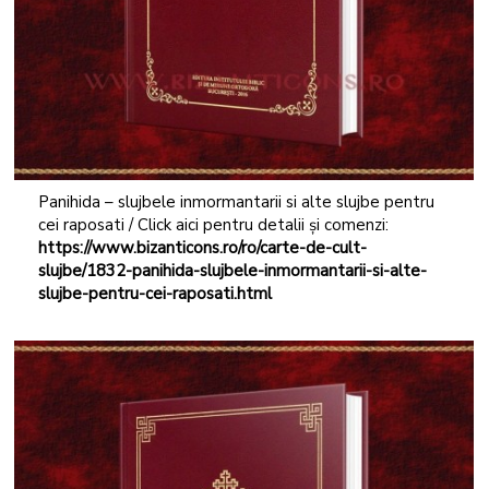
Panihida – slujbele inmormantarii si alte slujbe pentru
cei raposati / Click aici pentru detalii și comenzi:
https://www.bizanticons.ro/ro/carte-de-cult-
slujbe/1832-panihida-slujbele-inmormantarii-si-alte-
slujbe-pentru-cei-raposati.html