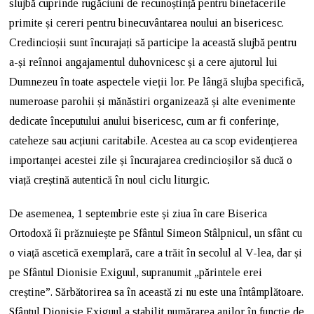
slujbă cuprinde rugăciuni de recunoștință pentru binefacerile
primite și cereri pentru binecuvântarea noului an bisericesc.
Credincioșii sunt încurajați să participe la această slujbă pentru
a-și reînnoi angajamentul duhovnicesc și a cere ajutorul lui
Dumnezeu în toate aspectele vieții lor. Pe lângă slujba specifică,
numeroase parohii și mănăstiri organizează și alte evenimente
dedicate începutului anului bisericesc, cum ar fi conferințe,
cateheze sau acțiuni caritabile. Acestea au ca scop evidențierea
importanței acestei zile și încurajarea credincioșilor să ducă o
viață creștină autentică în noul ciclu liturgic.
De asemenea, 1 septembrie este și ziua în care Biserica
Ortodoxă îi prăznuiește pe Sfântul Simeon Stâlpnicul, un sfânt cu
o viață ascetică exemplară, care a trăit în secolul al V-lea, dar și
pe Sfântul Dionisie Exiguul, supranumit „părintele erei
creștine”. Sărbătorirea sa în această zi nu este una întâmplătoare.
Sfântul Dionisie Exiguul a stabilit numărarea anilor în funcție de