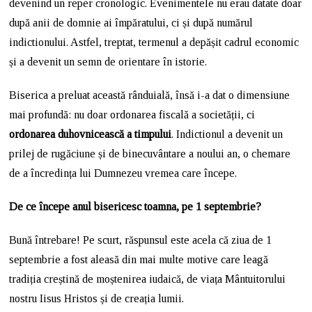
devenind un reper cronologic. Evenimentele nu erau datate doar
după anii de domnie ai împăratului, ci și după numărul
indictionului. Astfel, treptat, termenul a depășit cadrul economic
și a devenit un semn de orientare în istorie.
Biserica a preluat această rânduială, însă i-a dat o dimensiune
mai profundă: nu doar ordonarea fiscală a societății, ci
ordonarea duhovnicească a timpului
. Indictionul a devenit un
prilej de rugăciune și de binecuvântare a noului an, o chemare
de a încredința lui Dumnezeu vremea care începe.
De ce începe anul bisericesc toamna, pe 1 septembrie?
Bună întrebare! Pe scurt, răspunsul este acela că ziua de 1
septembrie a fost aleasă din mai multe motive care leagă
tradiția creștină de moștenirea iudaică, de viața Mântuitorului
nostru Iisus Hristos și de creația lumii.