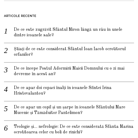
ARTICOLE RECENTE
De ce este zugrăvit Sfântul Miron lângă un râu în unele
dintre icoanele sale?
Știați de ce este considerat Sfântul Ioan Iacob ocrotitorul
orfanilor?
De ce începe Postul Adormirii Maicii Domnului cu o zi mai
devreme în acest an?
De ce apar doi copaci înalți în icoanele Sfintei Irina
Hristovalantou?
De ce apar un copil și un șarpe în icoanele Sfântului Mare
Mucenic și Tămăduitor Pantelimon?
Teologie și… nefrologie: De ce este considerată Sfânta Marina
ocrotitoarea celor cu boli de rinichi?