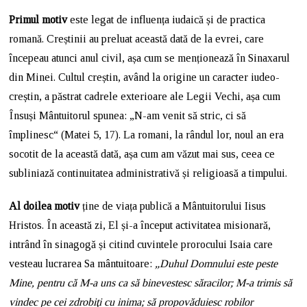
Primul motiv
este legat de influența iudaică și de practica
romană. Creștinii au preluat această dată de la evrei, care
începeau atunci anul civil, așa cum se menționează în Sinaxarul
din Minei. Cultul creștin, având la origine un caracter iudeo-
creștin, a păstrat cadrele exterioare ale Legii Vechi, așa cum
Însuși Mântuitorul spunea: „N-am venit să stric, ci să
împlinesc“ (Matei 5, 17). La romani, la rândul lor, noul an era
socotit de la această dată, așa cum am văzut mai sus, ceea ce
subliniază continuitatea administrativă și religioasă a timpului.
Al doilea motiv
ține de viața publică a Mântuitorului Iisus
Hristos. În această zi, El și-a început activitatea misionară,
intrând în sinagogă și citind cuvintele prorocului Isaia care
vesteau lucrarea Sa mântuitoare:
„Duhul Domnului este peste
Mine, pentru că M-a uns ca să binevestesc săracilor; M-a trimis să
vindec pe cei zdrobiţi cu inima; să propovăduiesc robilor