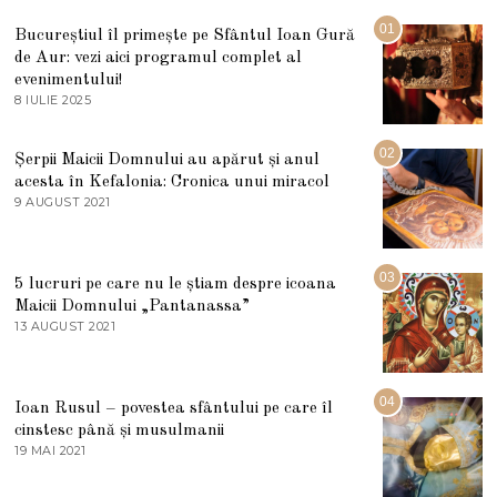
01
Bucureștiul îl primește pe Sfântul Ioan Gură
de Aur: vezi aici programul complet al
evenimentului!
8 IULIE 2025
1
0
I
U
02
Șerpii Maicii Domnului au apărut și anul
L
acesta în Kefalonia: Cronica unui miracol
I
E
9 AUGUST 2021
2
2
7
0
M
2
A
5
R
03
5 lucruri pe care nu le știam despre icoana
T
I
Maicii Domnului „Pantanassa”
E
13 AUGUST 2021
1
2
3
0
A
2
U
2
G
04
Ioan Rusul – povestea sfântului pe care îl
U
S
cinstesc până și musulmanii
T
19 MAI 2021
1
2
9
0
M
2