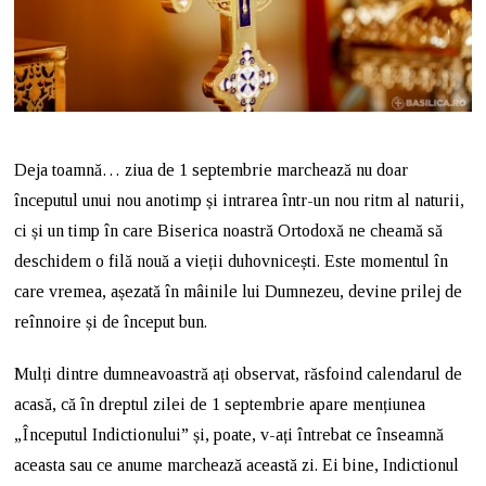
Deja toamnă… ziua de 1 septembrie marchează nu doar
începutul unui nou anotimp și intrarea într-un nou ritm al naturii,
ci și un timp în care Biserica noastră Ortodoxă ne cheamă să
deschidem o filă nouă a vieții duhovnicești. Este momentul în
care vremea, așezată în mâinile lui Dumnezeu, devine prilej de
reînnoire și de început bun.
Mulți dintre dumneavoastră ați observat, răsfoind calendarul de
acasă, că în dreptul zilei de 1 septembrie apare mențiunea
„Începutul Indictionului” și, poate, v-ați întrebat ce înseamnă
aceasta sau ce anume marchează această zi. Ei bine, Indictionul