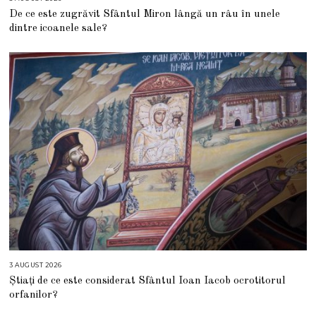
A
De ce este zugrăvit Sfântul Miron lângă un râu în unele
U
G
dintre icoanele sale?
U
S
T
2
0
2
6
3 AUGUST 2026
3
A
Știați de ce este considerat Sfântul Ioan Iacob ocrotitorul
U
G
orfanilor?
U
S
T