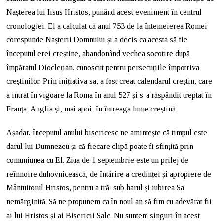
Nașterea lui Iisus Hristos, punând acest eveniment în centrul
cronologiei. El a calculat că anul 753 de la întemeierea Romei
corespunde Nașterii Domnului și a decis ca acesta să fie
începutul erei creștine, abandonând vechea socotire după
împăratul Dioclețian, cunoscut pentru persecuțiile împotriva
creștinilor. Prin inițiativa sa, a fost creat calendarul creștin, care
a intrat în vigoare la Roma în anul 527 și s-a răspândit treptat în
Franța, Anglia și, mai apoi, în întreaga lume creștină.
Așadar, începutul anului bisericesc ne amintește că timpul este
darul lui Dumnezeu și că fiecare clipă poate fi sfințită prin
comuniunea cu El. Ziua de 1 septembrie este un prilej de
reînnoire duhovnicească, de întărire a credinței și apropiere de
Mântuitorul Hristos, pentru a trăi sub harul și iubirea Sa
nemărginită. Să ne propunem ca în noul an să fim cu adevărat fii
ai lui Hristos și ai Bisericii Sale. Nu suntem singuri în acest