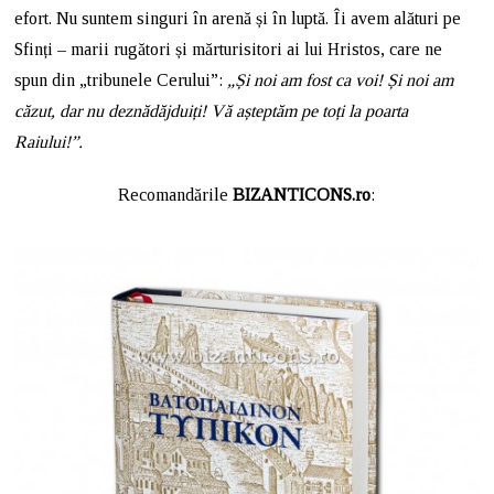
efort. Nu suntem singuri în arenă și în luptă. Îi avem alături pe
Sfinți – marii rugători și mărturisitori ai lui Hristos, care ne
spun din „tribunele Cerului”:
„Și noi am fost ca voi! Și noi am
căzut, dar nu deznădăjduiți! Vă așteptăm pe toți la poarta
Raiului!”.
Recomandările
BIZANTICONS.ro
: