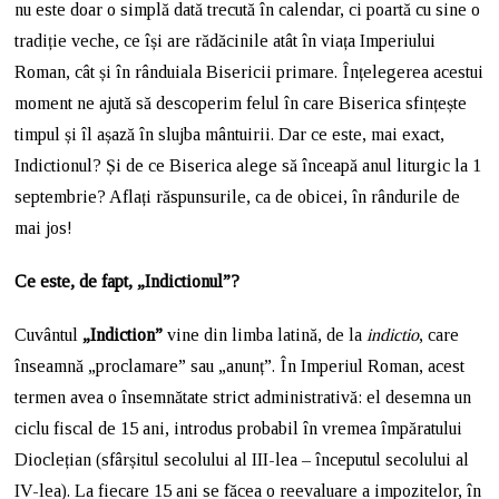
nu este doar o simplă dată trecută în calendar, ci poartă cu sine o
tradiție veche, ce își are rădăcinile atât în viața Imperiului
Roman, cât și în rânduiala Bisericii primare. Înțelegerea acestui
moment ne ajută să descoperim felul în care Biserica sfințește
timpul și îl așază în slujba mântuirii. Dar ce este, mai exact,
Indictionul? Și de ce Biserica alege să înceapă anul liturgic la 1
septembrie? Aflați răspunsurile, ca de obicei, în rândurile de
mai jos!
Ce este, de fapt, „Indictionul”?
Cuvântul
„Indiction”
vine din limba latină, de la
indictio
, care
înseamnă „proclamare” sau „anunț”. În Imperiul Roman, acest
termen avea o însemnătate strict administrativă: el desemna un
ciclu fiscal de 15 ani, introdus probabil în vremea împăratului
Dioclețian (sfârșitul secolului al III-lea – începutul secolului al
IV-lea). La fiecare 15 ani se făcea o reevaluare a impozitelor, în