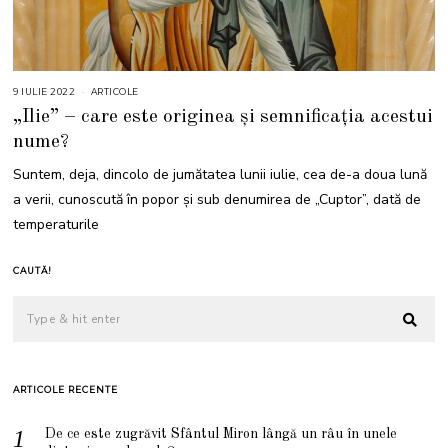
9 IULIE 2022
9
ARTICOLE
I
„Ilie” – care este originea și semnificația acestui
U
L
nume?
I
E
2
Suntem, deja, dincolo de jumătatea lunii iulie, cea de-a doua lună
0
2
a verii, cunoscută în popor și sub denumirea de „Cuptor”, dată de
2
temperaturile
CAUTĂ!
ARTICOLE RECENTE
De ce este zugrăvit Sfântul Miron lângă un râu în unele