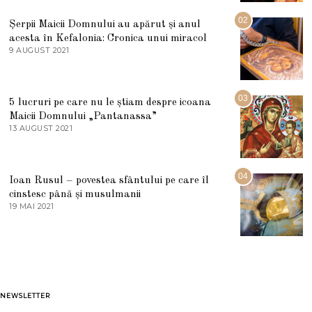
I
U
02
Șerpii Maicii Domnului au apărut și anul
L
acesta în Kefalonia: Cronica unui miracol
I
E
9 AUGUST 2021
2
2
7
0
M
2
A
5
R
03
5 lucruri pe care nu le știam despre icoana
T
I
Maicii Domnului „Pantanassa”
E
13 AUGUST 2021
1
2
3
0
A
2
U
2
G
04
Ioan Rusul – povestea sfântului pe care îl
U
S
cinstesc până și musulmanii
T
19 MAI 2021
1
2
9
0
M
2
A
1
I
2
0
2
1
NEWSLETTER