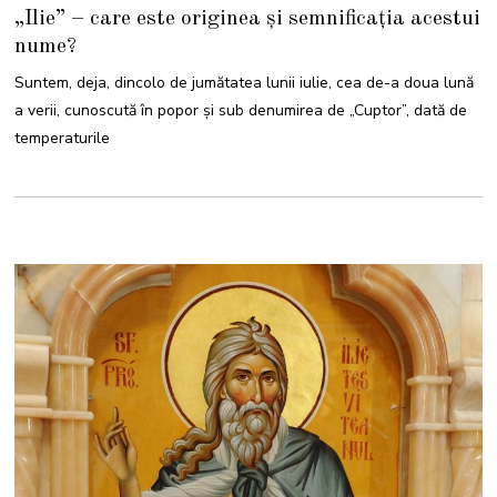
I
„Ilie” – care este originea și semnificația acestui
U
L
nume?
I
E
2
Suntem, deja, dincolo de jumătatea lunii iulie, cea de-a doua lună
0
2
a verii, cunoscută în popor și sub denumirea de „Cuptor”, dată de
2
temperaturile