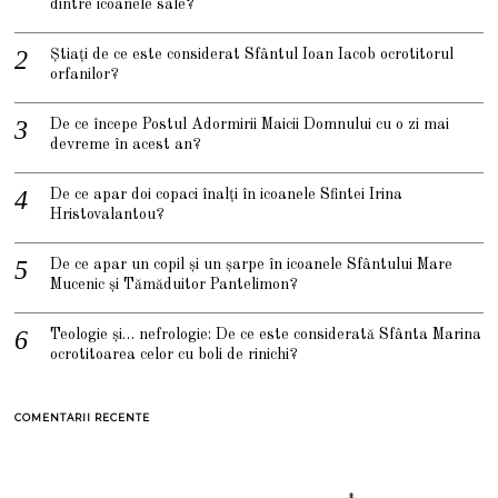
dintre icoanele sale?
Știați de ce este considerat Sfântul Ioan Iacob ocrotitorul
orfanilor?
De ce începe Postul Adormirii Maicii Domnului cu o zi mai
devreme în acest an?
De ce apar doi copaci înalți în icoanele Sfintei Irina
Hristovalantou?
De ce apar un copil și un șarpe în icoanele Sfântului Mare
Mucenic și Tămăduitor Pantelimon?
Teologie și… nefrologie: De ce este considerată Sfânta Marina
ocrotitoarea celor cu boli de rinichi?
COMENTARII RECENTE