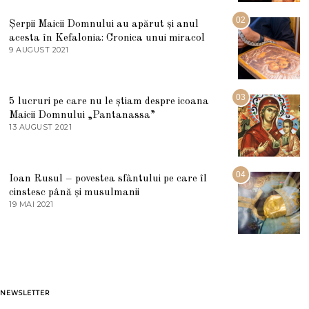
I
U
02
Șerpii Maicii Domnului au apărut și anul
L
acesta în Kefalonia: Cronica unui miracol
I
E
9 AUGUST 2021
2
2
7
0
M
2
A
5
R
03
5 lucruri pe care nu le știam despre icoana
T
I
Maicii Domnului „Pantanassa”
E
13 AUGUST 2021
1
2
3
0
A
2
U
2
G
04
Ioan Rusul – povestea sfântului pe care îl
U
S
cinstesc până și musulmanii
T
19 MAI 2021
1
2
9
0
M
2
A
1
I
2
0
2
1
NEWSLETTER