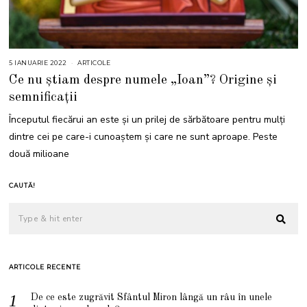
5 IANUARIE 2022
5
ARTICOLE
I
Ce nu știam despre numele „Ioan”? Origine și
A
N
semnificații
U
A
R
Începutul fiecărui an este și un prilej de sărbătoare pentru mulți
I
E
dintre cei pe care-i cunoaștem și care ne sunt aproape. Peste
2
0
două milioane
2
2
CAUTĂ!
ARTICOLE RECENTE
De ce este zugrăvit Sfântul Miron lângă un râu în unele