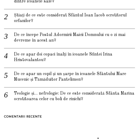
dintre icoanele sale?
Știați de ce este considerat Sfântul Ioan Iacob ocrotitorul
orfanilor?
De ce începe Postul Adormirii Maicii Domnului cu o zi mai
devreme în acest an?
De ce apar doi copaci înalți în icoanele Sfintei Irina
Hristovalantou?
De ce apar un copil și un șarpe în icoanele Sfântului Mare
Mucenic și Tămăduitor Pantelimon?
Teologie și… nefrologie: De ce este considerată Sfânta Marina
ocrotitoarea celor cu boli de rinichi?
COMENTARII RECENTE