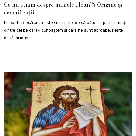
I
Ce nu știam despre numele „Ioan”? Origine și
A
N
semnificații
U
A
R
Începutul fiecărui an este și un prilej de sărbătoare pentru mulți
I
E
dintre cei pe care-i cunoaștem și care ne sunt aproape. Peste
2
0
două milioane
2
2