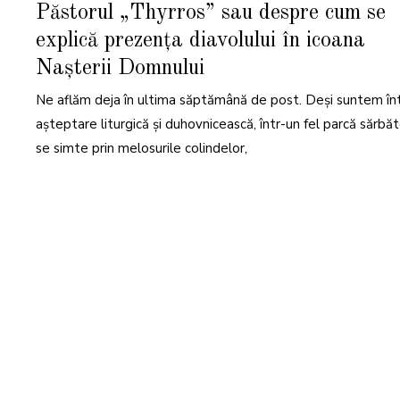
D
Păstorul „Thyrros” sau despre cum se
E
C
explică prezența diavolului în icoana
E
M
B
Nașterii Domnului
R
I
E
Ne aflăm deja în ultima săptămână de post. Deși suntem în
2
0
așteptare liturgică și duhovnicească, într-un fel parcă sărbă
2
3
se simte prin melosurile colindelor,