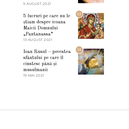
2
9 AUGUST 2021
2
0
7
2
M
03
5
5 lucruri pe care nu le
A
știam despre icoana
R
T
Maicii Domnului
I
„Pantanassa”
E
13 AUGUST 2021
1
2
3
0
A
04
2
Ioan Rusul – povestea
U
2
sfântului pe care îl
G
U
cinstesc până și
S
musulmanii
T
19 MAI 2021
1
2
9
0
M
2
A
1
I
2
0
2
1