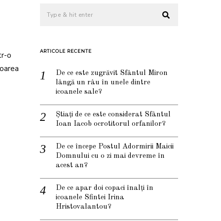
ARTICOLE RECENTE
tr-o
toarea
De ce este zugrăvit Sfântul Miron
lângă un râu în unele dintre
icoanele sale?
Știați de ce este considerat Sfântul
Ioan Iacob ocrotitorul orfanilor?
De ce începe Postul Adormirii Maicii
Domnului cu o zi mai devreme în
acest an?
De ce apar doi copaci înalți în
icoanele Sfintei Irina
Hristovalantou?