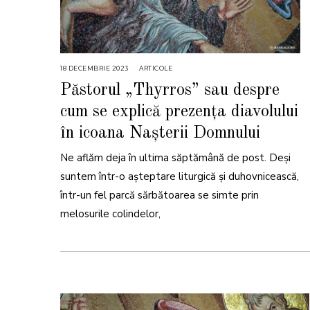
18 DECEMBRIE 2023
1
ARTICOLE
8
D
Păstorul „Thyrros” sau despre
E
C
cum se explică prezența diavolului
E
M
B
în icoana Nașterii Domnului
R
I
E
Ne aflăm deja în ultima săptămână de post. Deși
2
0
suntem într-o așteptare liturgică și duhovnicească,
2
3
într-un fel parcă sărbătoarea se simte prin
melosurile colindelor,