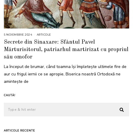
5 NOIEMBRIE 2024
5
ARTICOLE
N
Secrete din Sinaxare: Sfântul Pavel
O
I
Mărturisitorul, patriarhul martirizat cu propriul
E
M
său omofor
B
R
I
La început de brumar, când toamna își împletește ultimele fire de
E
2
aur cu frigul iernii ce se apropie, Biserica noastră Ortodoxă ne
0
2
amintește de
4
CAUTĂ!
ARTICOLE RECENTE