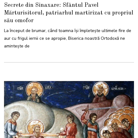
N
Secrete din Sinaxare: Sfântul Pavel
O
I
Mărturisitorul, patriarhul martirizat cu propriul
E
M
său omofor
B
R
I
La început de brumar, când toamna își împletește ultimele fire de
E
2
aur cu frigul iernii ce se apropie, Biserica noastră Ortodoxă ne
0
2
amintește de
4