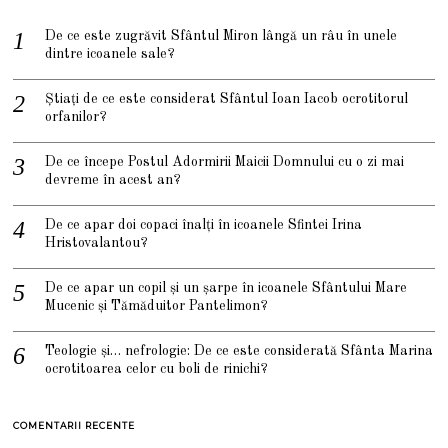
De ce este zugrăvit Sfântul Miron lângă un râu în unele
dintre icoanele sale?
Știați de ce este considerat Sfântul Ioan Iacob ocrotitorul
orfanilor?
De ce începe Postul Adormirii Maicii Domnului cu o zi mai
devreme în acest an?
De ce apar doi copaci înalți în icoanele Sfintei Irina
Hristovalantou?
De ce apar un copil și un șarpe în icoanele Sfântului Mare
Mucenic și Tămăduitor Pantelimon?
Teologie și… nefrologie: De ce este considerată Sfânta Marina
ocrotitoarea celor cu boli de rinichi?
COMENTARII RECENTE