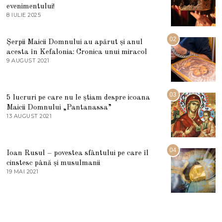
evenimentului!
8 IULIE 2025
1
0
I
U
02
Șerpii Maicii Domnului au apărut și anul
L
acesta în Kefalonia: Cronica unui miracol
I
E
9 AUGUST 2021
2
2
7
0
M
2
A
5
R
03
5 lucruri pe care nu le știam despre icoana
T
I
Maicii Domnului „Pantanassa”
E
13 AUGUST 2021
1
2
3
0
A
2
U
2
G
04
Ioan Rusul – povestea sfântului pe care îl
U
S
cinstesc până și musulmanii
T
19 MAI 2021
1
2
9
0
M
2
A
1
I
2
0