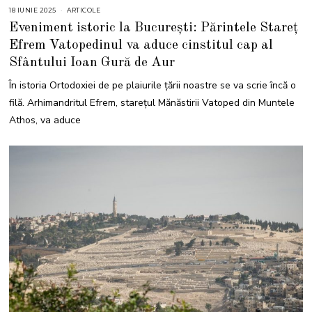
18 IUNIE 2025
2
ARTICOLE
9
Eveniment istoric la București: Părintele Stareț
I
U
Efrem Vatopedinul va aduce cinstitul cap al
N
I
Sfântului Ioan Gură de Aur
E
2
0
În istoria Ortodoxiei de pe plaiurile țării noastre se va scrie încă o
2
5
filă. Arhimandritul Efrem, starețul Mănăstirii Vatoped din Muntele
Athos, va aduce