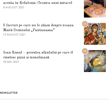
acesta în Kefalonia: Cronica unui miracol
I
E
9 AUGUST 2021
2
2
7
0
M
2
A
5
R
03
5 lucruri pe care nu le știam despre icoana
T
I
Maicii Domnului „Pantanassa”
E
13 AUGUST 2021
1
2
3
0
A
2
U
2
G
04
Ioan Rusul – povestea sfântului pe care îl
U
S
cinstesc până și musulmanii
T
19 MAI 2021
1
2
9
0
M
2
A
1
I
2
0
2
1
NEWSLETTER