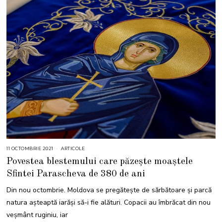
11 OCTOMBRIE 2021
1
ARTICOLE
2
Povestea blestemului care păzește moaștele
O
C
Sfintei Parascheva de 380 de ani
T
O
M
Din nou octombrie. Moldova se pregătește de sărbătoare și parcă
B
R
natura așteaptă iarăși să-i fie alături. Copacii au îmbrăcat din nou
I
E
veșmânt ruginiu, iar
2
0