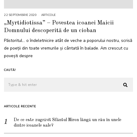
22 SEPTEMBRIE 2020
ARTICOLE
„Myrtidiotissa” – Povestea icoanei Maicii
Domnului descoperită de un cioban
Păstoritul… o îndeletnicire atât de veche a poporului nostru, scrisă
de poeții din toate vremurile și cântată în balade. Am crescut cu
povești despre
CAUTĂ!
ARTICOLE RECENTE
De ce este zugrăvit Sfântul Miron lângă un râu în unele
dintre icoanele sale?