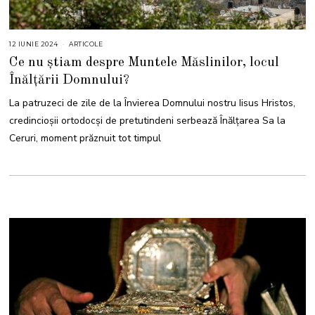
12 IUNIE 2024
1
ARTICOLE
2
Ce nu știam despre Muntele Măslinilor, locul
I
U
Înălțării Domnului?
N
I
E
La patruzeci de zile de la Învierea Domnului nostru Iisus Hristos,
2
0
credincioşii ortodocși de pretutindeni serbează Înălţarea Sa la
2
4
Ceruri, moment prăznuit tot timpul