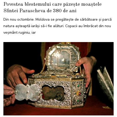
2
Povestea blestemului care păzește moaștele
O
C
Sfintei Parascheva de 380 de ani
T
O
M
Din nou octombrie. Moldova se pregătește de sărbătoare și parcă
B
R
natura așteaptă iarăși să-i fie alături. Copacii au îmbrăcat din nou
I
E
veșmânt ruginiu, iar
2
0
2
1