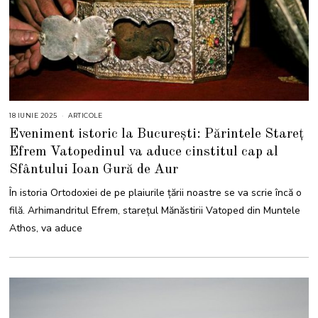
18 IUNIE 2025
2
ARTICOLE
9
Eveniment istoric la București: Părintele Stareț
I
U
Efrem Vatopedinul va aduce cinstitul cap al
N
I
Sfântului Ioan Gură de Aur
E
2
0
În istoria Ortodoxiei de pe plaiurile țării noastre se va scrie încă o
2
5
filă. Arhimandritul Efrem, starețul Mănăstirii Vatoped din Muntele
Athos, va aduce