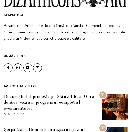
DESPRE NOI
Bizanticons Art nu este doar o firmă, ci o familie. Cu membri specializați
în promovarea unei game variate de articole religioase, produse specifice
și servicii în domeniul artei religioase de calitate.
URMĂRIȚI-NE!
ARTICOLE POPULARE
01
Bucureștiul îl primește pe Sfântul Ioan Gură
de Aur: vezi aici programul complet al
evenimentului!
8 IULIE 2025
1
0
I
U
02
Șerpii Maicii Domnului au apărut și anul
L