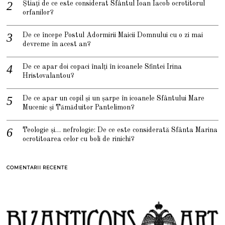
Știați de ce este considerat Sfântul Ioan Iacob ocrotitorul
orfanilor?
De ce începe Postul Adormirii Maicii Domnului cu o zi mai
devreme în acest an?
De ce apar doi copaci înalți în icoanele Sfintei Irina
Hristovalantou?
De ce apar un copil și un șarpe în icoanele Sfântului Mare
Mucenic și Tămăduitor Pantelimon?
Teologie și… nefrologie: De ce este considerată Sfânta Marina
ocrotitoarea celor cu boli de rinichi?
COMENTARII RECENTE