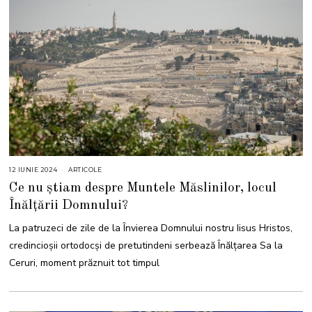
12 IUNIE 2024
1
ARTICOLE
2
Ce nu știam despre Muntele Măslinilor, locul
I
U
Înălțării Domnului?
N
I
E
La patruzeci de zile de la Învierea Domnului nostru Iisus Hristos,
2
0
credincioşii ortodocși de pretutindeni serbează Înălţarea Sa la
2
4
Ceruri, moment prăznuit tot timpul