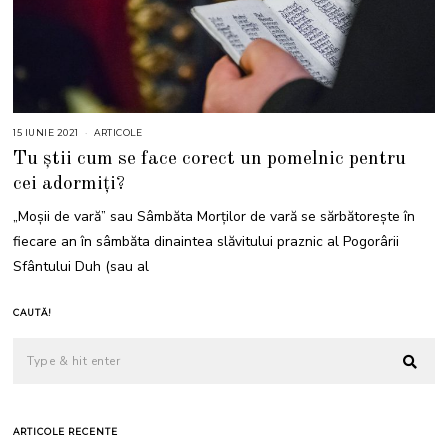
15 IUNIE 2021
1
ARTICOLE
5
Tu știi cum se face corect un pomelnic pentru
I
U
cei adormiți?
N
I
E
„Moşii de vară” sau Sâmbăta Morţilor de vară se sărbătoreşte în
2
0
fiecare an în sâmbăta dinaintea slăvitului praznic al Pogorârii
2
1
Sfântului Duh (sau al
CAUTĂ!
ARTICOLE RECENTE