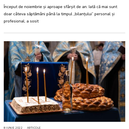
B
Început de noiembrie și aproape sfârșit de an. Iată că mai sunt
R
I
doar câteva săptămâni până la timpul „bilanțului” personal și
E
2
profesional, a sosit
0
2
2
8 IUNIE 2022
8
ARTICOLE