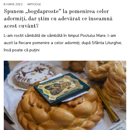
8 IUNIE 2022
8
ARTICOLE
I
Spunem „bogdaproste” la pomenirea celor
U
N
adormiți, dar știm cu adevărat ce înseamnă
I
E
acest cuvânt?
2
0
2
L-am rostit sâmbătă de sâmbătă în timpul Postului Mare, l-am
2
auzit la fiecare pomenire a celor adormiți, după Sfânta Liturghie,
însă poate că puțini