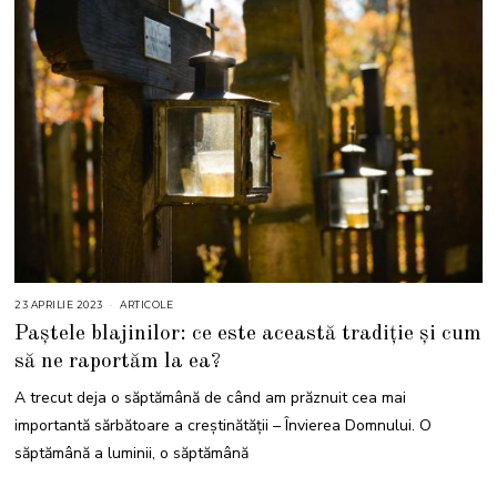
23 APRILIE 2023
2
ARTICOLE
3
Paștele blajinilor: ce este această tradiție și cum
A
P
să ne raportăm la ea?
R
I
L
A trecut deja o săptămână de când am prăznuit cea mai
I
E
importantă sărbătoare a creștinătății – Învierea Domnului. O
2
0
săptămână a luminii, o săptămână
2
3