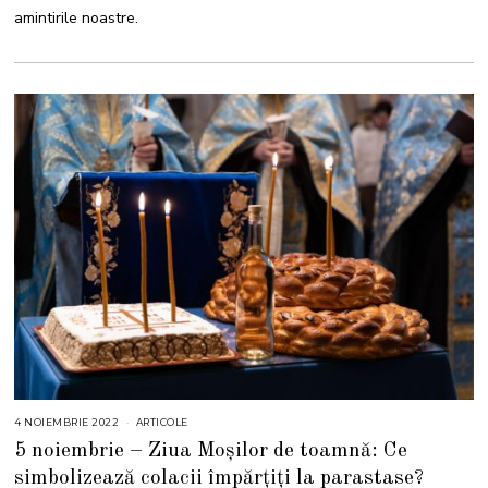
E
amintirile noastre.
2
0
2
3
4 NOIEMBRIE 2022
7
ARTICOLE
N
5 noiembrie – Ziua Moșilor de toamnă: Ce
O
I
simbolizează colacii împărțiți la parastase?
E
M