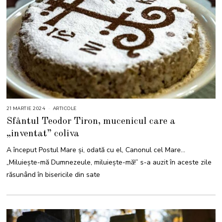
21 MARTIE 2024
2
ARTICOLE
1
Sfântul Teodor Tiron, mucenicul care a
M
A
„inventat” coliva
R
T
I
A început Postul Mare și, odată cu el, Canonul cel Mare…
E
2
„Miluiește-mă Dumnezeule, miluiește-mă!” s-a auzit în aceste zile
0
2
răsunând în bisericile din sate
4