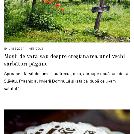
19 IUNIE 2024
1
ARTICOLE
9
Moșii de vară sau despre creștinarea unei vechi
I
U
sărbători păgâne
N
I
E
Aproape sfârșit de iunie… au trecut, deja, aproape două luni de la
2
0
Slăvitul Praznic al Învierii Domnului și iată că, după ce „i-am
2
4
salutat”