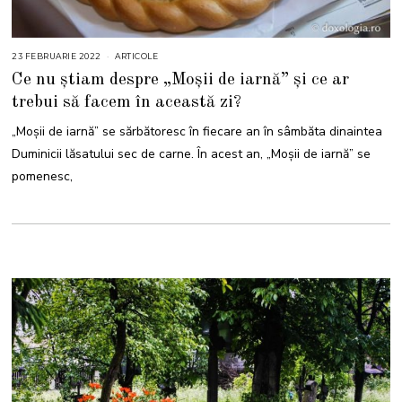
23 FEBRUARIE 2022
2
ARTICOLE
5
Ce nu știam despre „Moșii de iarnă” și ce ar
F
E
trebui să facem în această zi?
B
R
U
„Moşii de iarnă” se sărbătoresc în fiecare an în sâmbăta dinaintea
A
R
Duminicii lăsatului sec de carne. În acest an, „Moşii de iarnă” se
I
E
pomenesc,
2
0
2
2