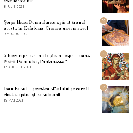
evenimentului!
8 IULIE 2025
1
0
I
U
02
Șerpii Maicii Domnului au apărut și anul
L
acesta în Kefalonia: Cronica unui miracol
I
E
9 AUGUST 2021
2
2
7
0
M
2
A
5
R
03
5 lucruri pe care nu le știam despre icoana
T
I
Maicii Domnului „Pantanassa”
E
13 AUGUST 2021
1
2
3
0
A
2
U
2
G
04
Ioan Rusul – povestea sfântului pe care îl
U
S
cinstesc până și musulmanii
T
19 MAI 2021
1
2
9
0
M
2
A
1
I
2
0
2