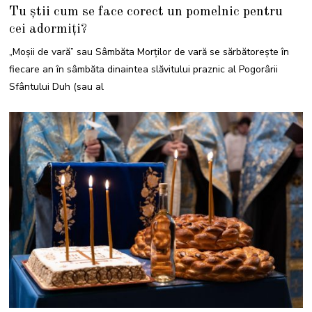
5
Tu știi cum se face corect un pomelnic pentru
I
U
cei adormiți?
N
I
E
„Moşii de vară” sau Sâmbăta Morţilor de vară se sărbătoreşte în
2
0
fiecare an în sâmbăta dinaintea slăvitului praznic al Pogorârii
2
1
Sfântului Duh (sau al