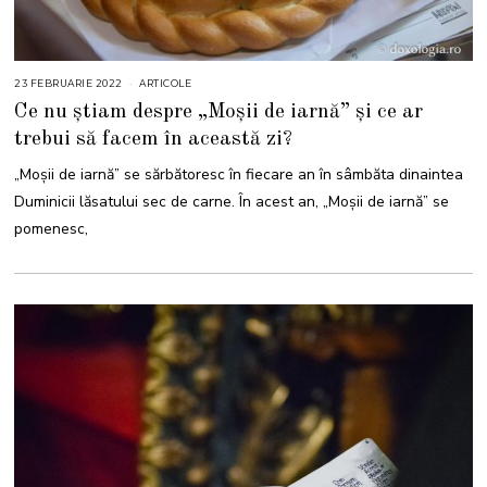
23 FEBRUARIE 2022
2
ARTICOLE
5
Ce nu știam despre „Moșii de iarnă” și ce ar
F
E
trebui să facem în această zi?
B
R
U
„Moşii de iarnă” se sărbătoresc în fiecare an în sâmbăta dinaintea
A
R
Duminicii lăsatului sec de carne. În acest an, „Moşii de iarnă” se
I
E
pomenesc,
2
0
2
2