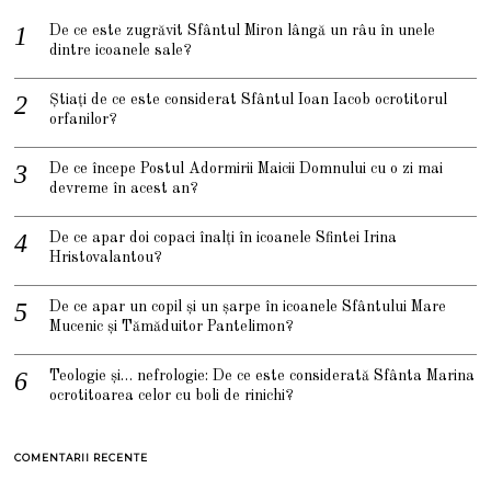
De ce este zugrăvit Sfântul Miron lângă un râu în unele
dintre icoanele sale?
Știați de ce este considerat Sfântul Ioan Iacob ocrotitorul
orfanilor?
De ce începe Postul Adormirii Maicii Domnului cu o zi mai
devreme în acest an?
De ce apar doi copaci înalți în icoanele Sfintei Irina
Hristovalantou?
De ce apar un copil și un șarpe în icoanele Sfântului Mare
Mucenic și Tămăduitor Pantelimon?
Teologie și… nefrologie: De ce este considerată Sfânta Marina
ocrotitoarea celor cu boli de rinichi?
COMENTARII RECENTE