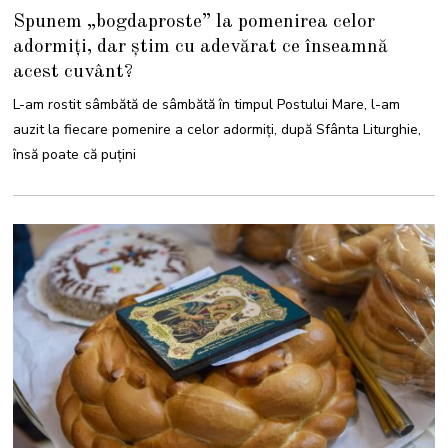
I
Spunem „bogdaproste” la pomenirea celor
U
N
adormiți, dar știm cu adevărat ce înseamnă
I
E
acest cuvânt?
2
0
2
L-am rostit sâmbătă de sâmbătă în timpul Postului Mare, l-am
2
auzit la fiecare pomenire a celor adormiți, după Sfânta Liturghie,
însă poate că puțini