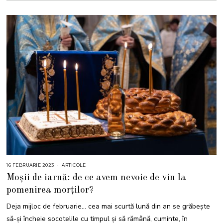
16 FEBRUARIE 2023
1
ARTICOLE
6
Moșii de iarnă: de ce avem nevoie de vin la
F
E
pomenirea morților?
B
R
U
Deja mijloc de februarie… cea mai scurtă lună din an se grăbește
A
R
să-și încheie socotelile cu timpul și să rămână, cuminte, în
I