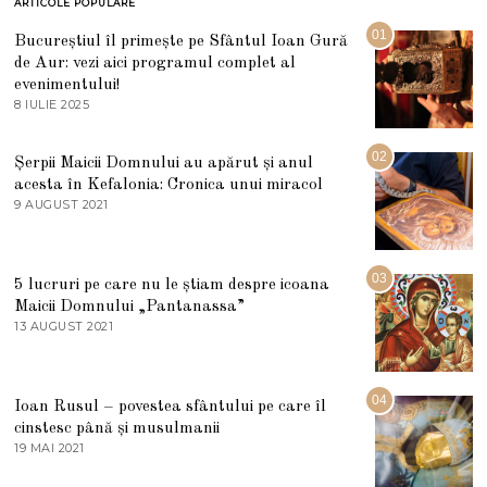
ARTICOLE POPULARE
01
Bucureștiul îl primește pe Sfântul Ioan Gură
de Aur: vezi aici programul complet al
evenimentului!
8 IULIE 2025
1
0
I
U
02
Șerpii Maicii Domnului au apărut și anul
L
acesta în Kefalonia: Cronica unui miracol
I
E
9 AUGUST 2021
2
2
7
0
M
2
A
5
R
03
5 lucruri pe care nu le știam despre icoana
T
I
Maicii Domnului „Pantanassa”
E
13 AUGUST 2021
1
2
3
0
A
2
U
2
G
04
Ioan Rusul – povestea sfântului pe care îl
U
S
cinstesc până și musulmanii
T
19 MAI 2021
1
2
9
0
M