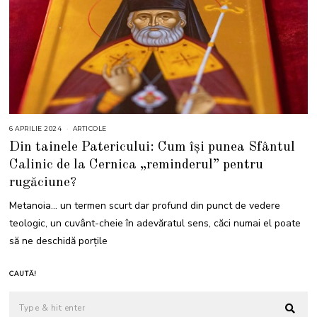
6 APRILIE 2024
6
ARTICOLE
A
Din tainele Patericului: Cum își punea Sfântul
P
R
Calinic de la Cernica „reminderul” pentru
I
L
rugăciune?
I
E
2
Metanoia… un termen scurt dar profund din punct de vedere
0
2
teologic, un cuvânt-cheie în adevăratul sens, căci numai el poate
4
să ne deschidă porțile
CAUTĂ!