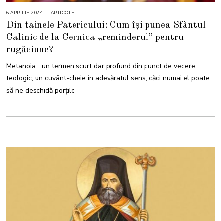
6 APRILIE 2024
6
ARTICOLE
A
Din tainele Patericului: Cum își punea Sfântul
P
R
Calinic de la Cernica „reminderul” pentru
I
L
rugăciune?
I
E
2
Metanoia… un termen scurt dar profund din punct de vedere
0
2
teologic, un cuvânt-cheie în adevăratul sens, căci numai el poate
4
să ne deschidă porțile