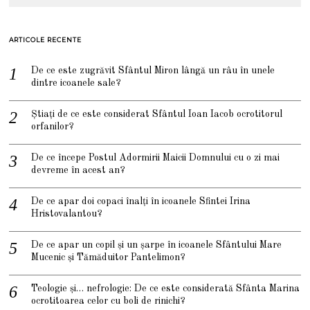
ARTICOLE RECENTE
De ce este zugrăvit Sfântul Miron lângă un râu în unele
dintre icoanele sale?
Știați de ce este considerat Sfântul Ioan Iacob ocrotitorul
orfanilor?
De ce începe Postul Adormirii Maicii Domnului cu o zi mai
devreme în acest an?
De ce apar doi copaci înalți în icoanele Sfintei Irina
Hristovalantou?
De ce apar un copil și un șarpe în icoanele Sfântului Mare
Mucenic și Tămăduitor Pantelimon?
Teologie și… nefrologie: De ce este considerată Sfânta Marina
ocrotitoarea celor cu boli de rinichi?