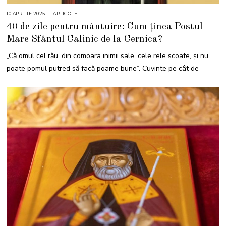
10 APRILIE 2025
1
ARTICOLE
4
40 de zile pentru mântuire: Cum ținea Postul
A
P
Mare Sfântul Calinic de la Cernica?
R
I
L
„Că omul cel rău, din comoara inimii sale, cele rele scoate, şi nu
I
E
poate pomul putred să facă poame bune”. Cuvinte pe cât de
2
0
2
5