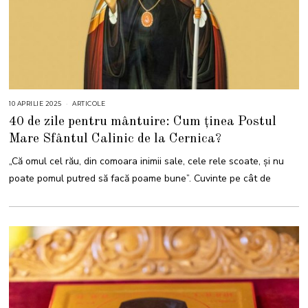
10 APRILIE 2025
1
ARTICOLE
4
40 de zile pentru mântuire: Cum ținea Postul
A
P
Mare Sfântul Calinic de la Cernica?
R
I
L
„Că omul cel rău, din comoara inimii sale, cele rele scoate, şi nu
I
E
poate pomul putred să facă poame bune”. Cuvinte pe cât de
2
0
2
5