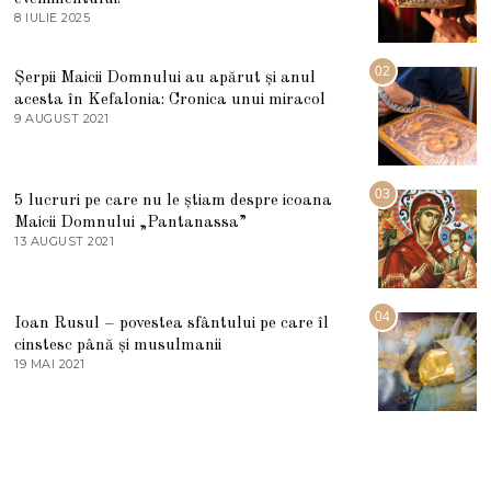
8 IULIE 2025
1
0
I
U
02
Șerpii Maicii Domnului au apărut și anul
L
acesta în Kefalonia: Cronica unui miracol
I
E
9 AUGUST 2021
2
2
7
0
M
2
A
5
R
03
5 lucruri pe care nu le știam despre icoana
T
I
Maicii Domnului „Pantanassa”
E
13 AUGUST 2021
1
2
3
0
A
2
U
2
G
04
Ioan Rusul – povestea sfântului pe care îl
U
S
cinstesc până și musulmanii
T
19 MAI 2021
1
2
9
0
M
2
A
1
I
2
0
2