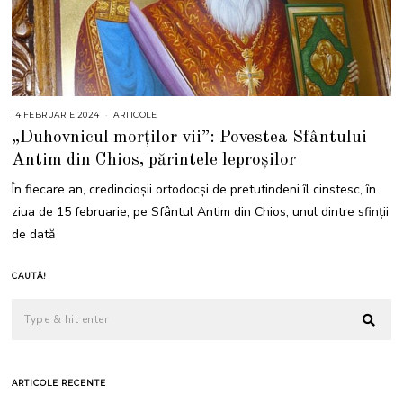
14 FEBRUARIE 2024
1
ARTICOLE
4
„Duhovnicul morților vii”: Povestea Sfântului
F
E
Antim din Chios, părintele leproșilor
B
R
U
În fiecare an, credincioșii ortodocși de pretutindeni îl cinstesc, în
A
R
ziua de 15 februarie, pe Sfântul Antim din Chios, unul dintre sfinții
I
E
de dată
2
0
2
4
CAUTĂ!
ARTICOLE RECENTE