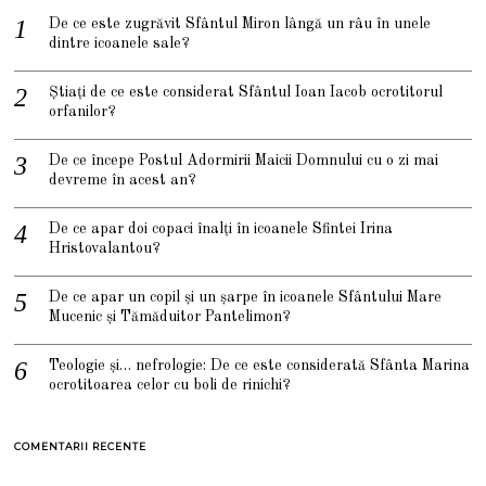
De ce este zugrăvit Sfântul Miron lângă un râu în unele
dintre icoanele sale?
Știați de ce este considerat Sfântul Ioan Iacob ocrotitorul
orfanilor?
De ce începe Postul Adormirii Maicii Domnului cu o zi mai
devreme în acest an?
De ce apar doi copaci înalți în icoanele Sfintei Irina
Hristovalantou?
De ce apar un copil și un șarpe în icoanele Sfântului Mare
Mucenic și Tămăduitor Pantelimon?
Teologie și… nefrologie: De ce este considerată Sfânta Marina
ocrotitoarea celor cu boli de rinichi?
COMENTARII RECENTE