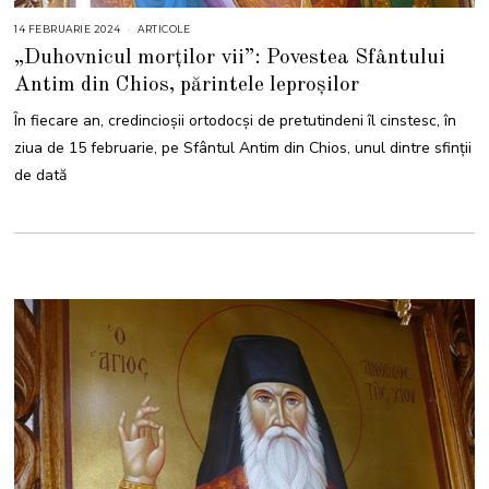
14 FEBRUARIE 2024
1
ARTICOLE
4
„Duhovnicul morților vii”: Povestea Sfântului
F
E
Antim din Chios, părintele leproșilor
B
R
U
În fiecare an, credincioșii ortodocși de pretutindeni îl cinstesc, în
A
R
ziua de 15 februarie, pe Sfântul Antim din Chios, unul dintre sfinții
I
E
de dată
2
0
2
4