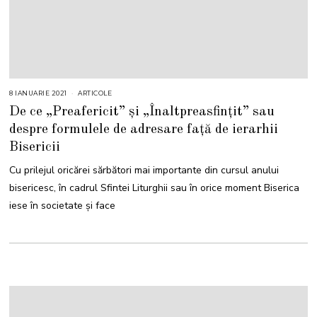
8 IANUARIE 2021
ARTICOLE
De ce „Preafericit” și „Înaltpreasfințit” sau
despre formulele de adresare față de ierarhii
Bisericii
Cu prilejul oricărei sărbători mai importante din cursul anului
bisericesc, în cadrul Sfintei Liturghii sau în orice moment Biserica
iese în societate și face