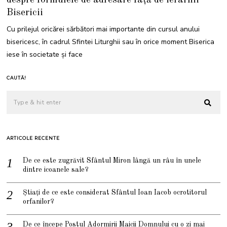
despre formulele de adresare față de ierarhii
Bisericii
Cu prilejul oricărei sărbători mai importante din cursul anului
bisericesc, în cadrul Sfintei Liturghii sau în orice moment Biserica
iese în societate și face
CAUTĂ!
ARTICOLE RECENTE
De ce este zugrăvit Sfântul Miron lângă un râu în unele
dintre icoanele sale?
Știați de ce este considerat Sfântul Ioan Iacob ocrotitorul
orfanilor?
De ce începe Postul Adormirii Maicii Domnului cu o zi mai