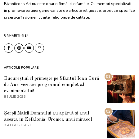
Bizanticons Art nu este doar o firmă, ci o familie. Cu membri specializați
în promovarea unei game variate de articole religioase, produse specifice
și servicii în domeniul artei religioase de calitate.
URMĂRIȚI-NE!
ARTICOLE POPULARE
01
Bucureștiul îl primește pe Sfântul Ioan Gură
de Aur: vezi aici programul complet al
evenimentului!
8 IULIE 2025
1
0
I
U
02
Șerpii Maicii Domnului au apărut și anul
L
acesta în Kefalonia: Cronica unui miracol
I
E
9 AUGUST 2021
2
2
7
0
M
2
A