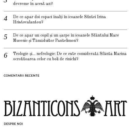
devreme în acest an?
De ce apar doi copaci înalți în icoanele Sfintei Irina
Hristovalantou?
De ce apar un copil și un șarpe în icoanele Sfântului Mare
Mucenic și Tămăduitor Pantelimon?
Teologie și… nefrologie: De ce este considerată Sfânta Marina
ocrotitoarea celor cu boli de rinichi?
COMENTARII RECENTE
DESPRE NOI