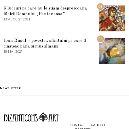
5
R
03
5 lucruri pe care nu le știam despre icoana
T
I
Maicii Domnului „Pantanassa”
E
13 AUGUST 2021
1
2
3
0
A
2
U
2
G
04
Ioan Rusul – povestea sfântului pe care îl
U
S
cinstesc până și musulmanii
T
19 MAI 2021
1
2
9
0
M
2
A
1
I
2
0
2
1
NEWSLETTER
CONTACT
ARTICOLE