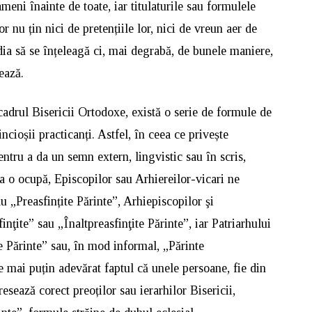
ameni înainte de toate, iar titulaturile sau formulele
 nu țin nici de pretențiile lor, nici de vreun aer de
ia să se înțeleagă ci, mai degrabă, de bunele maniere,
ează.
 cadrul Bisericii Ortodoxe, există o serie de formule de
ncioșii practicanți. Astfel, în ceea ce privește
pentru a da un semn extern, lingvistic sau în scris,
ia o ocupă, Episcopilor sau Arhiereilor-vicari ne
 „Preasfințite Părinte”, Arhiepiscopilor şi
nţite” sau „Înaltpreasfinţite Părinte”, iar Patriarhului
e Părinte” sau, în mod informal, „Părinte
e mai puțin adevărat faptul că unele persoane, fie din
resează corect preoților sau ierarhilor Bisericii,