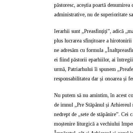
păstoresc, aceștia poartă denumirea de
administrative, nu de superioritate s
Ierarhii sunt „Preasfințiți”, adică „ma
plus lucrarea sfințitoare a hirotonirii
ne adresăm cu formula „Înaltpreasfinț
ei fiind păstorii eparhiilor, ai între
urmă, Patriarhului îi spunem „Preafe
responsabilitatea dar și onoarea și fe
Nu putem să nu amintim, în acest con
de imnul „Pre Stăpânul și Arhiereul n
nedrept de „sete de stăpânire”. Cei ca
moștenire liturgică a vechiului Imper