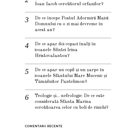
Ioan Iacob ocrotitorul orfanilor?
De ce începe Postul Adormirii Maicii
Domnului cu o zi mai devreme în
acest an?
De ce apar doi copaci înalți în
icoanele Sfintei Irina
Hristovalantou?
De ce apar un copil și un șarpe în
icoanele Sfântului Mare Mucenic și
Tămăduitor Pantelimon?
Teologie și… nefrologie: De ce este
considerată Sfânta Marina
ocrotitoarea celor cu boli de rinichi?
COMENTARII RECENTE