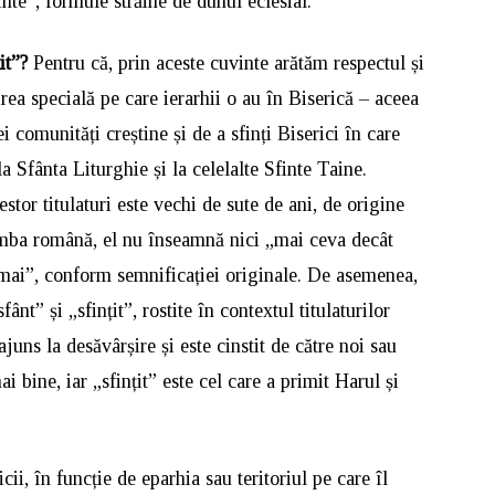
te”, formule străine de duhul eclesial.
țit”?
Pentru că, prin aceste cuvinte arătăm respectul și
irea specială pe care ierarhii o au în Biserică – aceea
i comunități creștine și de a sfinți Biserici în care
a Sfânta Liturghie și la celelalte Sfinte Taine.
or titulaturi este vechi de sute de ani, de origine
 limba română, el nu înseamnă nici „mai ceva decât
t mai”, conform semnificației originale. De asemenea,
nt” și „sfințit”, rostite în contextul titulaturilor
ajuns la desăvârșire și este cinstit de către noi sau
i bine, iar „sfințit” este cel care a primit Harul și
cii, în funcție de eparhia sau teritoriul pe care îl