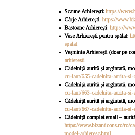
Scaune Arhierești:
https://www.b
Cârje Arhierești:
https://www.bi
Bastoane Arhierești:
https://www
Vase Arhierești pentru spălat:
ht
spalat
Veșminte Arhierești (doar pe c
arhieresti
Cădelniță aurită și argintată, m
cu-lant/655-cadelnita-aurita-si-
Cădelniță aurită și argintată, mo
cu-lant/663-cadelnita-aurita-si
Cădelniță aurită și argintată, mo
cu-lant/667-cadelnita-aurita-si
Cădelniță
complet email – aurit
https://www.bizanticons.ro/ro/c
model-arhieresc.html