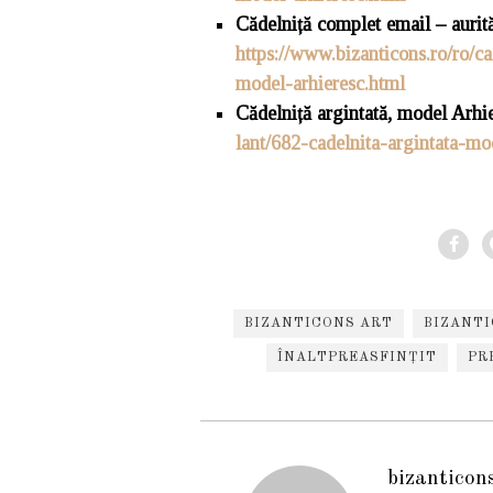
Cădelniță
complet email – aurit
https://www.bizanticons.ro/ro/c
model-arhieresc.html
Cădelniță
argintată, model Arhie
lant/682-cadelnita-argintata-mo
BIZANTICONS ART
BIZANTI
ÎNALTPREASFINȚIT
PR
bizanticon