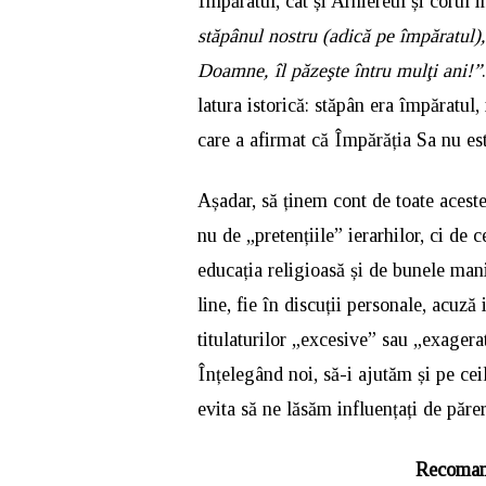
Împăratul, cât și Arhiereul și corul
stăpânul nostru (adică pe împăratul)
Doamne, îl păzeşte întru mulţi ani!”
latura istorică: stăpân era împăratul,
care a afirmat că Împărăția Sa nu es
Așadar, să ținem cont de toate aceste
nu de „pretențiile” ierarhilor, ci de c
educația religioasă și de bunele mani
line, fie în discuții personale, acuză
titulaturilor „excesive” sau „exagera
Înțelegând noi, să-i ajutăm și pe ceil
evita să ne lăsăm influențați de păreri
Recoman