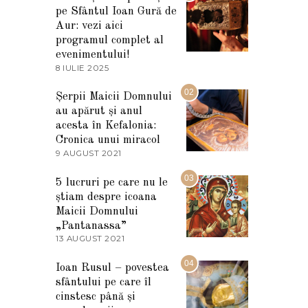
pe Sfântul Ioan Gură de
Aur: vezi aici
programul complet al
evenimentului!
8 IULIE 2025
1
0
I
02
Șerpii Maicii Domnului
U
au apărut și anul
L
I
acesta în Kefalonia:
E
Cronica unui miracol
2
9 AUGUST 2021
2
0
7
2
M
03
5
5 lucruri pe care nu le
A
știam despre icoana
R
T
Maicii Domnului
I
„Pantanassa”
E
13 AUGUST 2021
1
2
3
0
A
04
2
Ioan Rusul – povestea
U
2
sfântului pe care îl
G
U
cinstesc până și
S