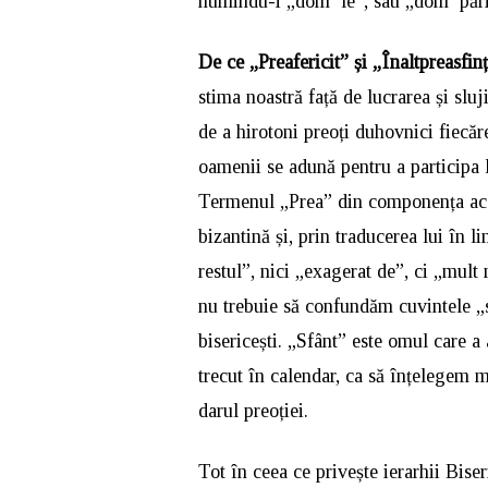
numindu-i „dom’ le”, sau „dom’ părin
De ce „Preafericit” și „Înaltpreasfin
stima noastră față de lucrarea și sluj
de a hirotoni preoți duhovnici fiecăre
oamenii se adună pentru a participa l
Termenul „Prea” din componența acest
bizantină și, prin traducerea lui în
restul”, nici „exagerat de”, ci „mul
nu trebuie să confundăm cuvintele „sfâ
bisericești. „Sfânt” este omul care a 
trecut în calendar, ca să înțelegem ma
darul preoției.
Tot în ceea ce privește ierarhii Biseri