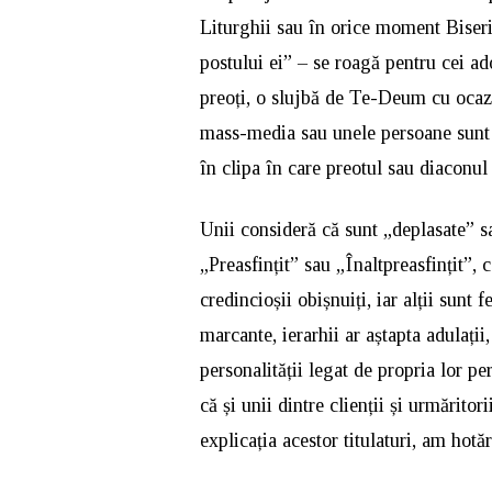
Liturghii sau în orice moment Biseric
postului ei” – se roagă pentru cei ad
preoți, o slujbă de Te-Deum cu ocaz
mass-media sau unele persoane sunt f
în clipa în care preotul sau diaconul 
Unii consideră că sunt „deplasate” s
„Preasfințit” sau „Înaltpreasfințit”, c
credincioșii obișnuiți, iar alții sunt
marcante, ierarhii ar aștapta adulații
personalității legat de propria lor pe
că și unii dintre clienții și urmărito
explicația acestor titulaturi, am hot