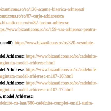
izanticons.ro/ro/126-scaune-biserica-arhieresti
zanticons.ro/ro/87-carja-arhiereasca
.bizanticons.ro/ro/82-baston-arhieresc
tps://www.bizanticons.ro/ro/159-vas-arhieresc-pentru-
omandă):
https://www.bizanticons.ro/ro/320-vesminte-
odel Arhieresc:
https://www.bizanticons.ro/ro/cadelnite-
argintata-model-arhieresc.html
del Arhieresc:
https://www.bizanticons.ro/ro/cadelnite-
-argintata-model-arhieresc-m107-16.html
del Arhieresc:
https://www.bizanticons.ro/ro/cadelnite-
-argintata-model-arhieresc-m107-17.html
ă, model Arhieresc:
adelnite-cu-lant/680-cadelnita-complet-email-aurita-