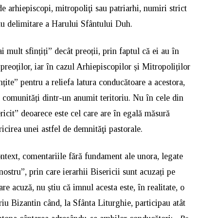
 arhiepiscopi, mitropoliţi sau patriarhi, numiri strict
au delimitare a Harului Sfântului Duh.
i mult sfințiți” decât preoții, prin faptul că ei au în
 preoților, iar în cazul Arhiepiscopilor și Mitropoliților
ite” pentru a reliefa latura conducătoare a acestora,
gii comunități dintr-un anumit teritoriu. Nu în cele din
ricit” deoarece este cel care are în egală măsură
ricirea unei astfel de demnităţi pastorale.
text, comentariile fără fundament ale unora, legate
ostru”, prin care ierarhii Bisericii sunt acuzați pe
re acuză, nu știu că imnul acesta este, în realitate, o
iu Bizantin când, la Sfânta Liturghie, participau atât