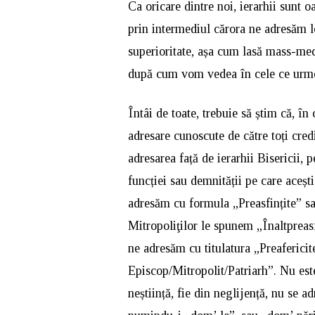
Ca oricare dintre noi, ierarhii sunt o
prin intermediul cărora ne adresăm lor
superioritate, așa cum lasă mass-med
după cum vom vedea în cele ce urm
Întâi de toate, trebuie să știm că, în
adresare cunoscute de către toți credi
adresarea față de ierarhii Bisericii, 
funcției sau demnității pe care aceșt
adresăm cu formula „Preasfințite” sau
Mitropoliţilor le spunem „Înaltpreasfi
ne adresăm cu titulatura „Preafericit
Episcop/Mitropolit/Patriarh”. Nu est
neștiință, fie din neglijență, nu se ad