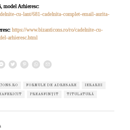
ă, model Arhieresc:
adelnite-cu-lant/681-cadelnita-complet-email-aurita-
resc:
https://www.bizanticons.ro/ro/cadelnite-cu-
del-arhieresc.html
CONS.RO
FORMULE DE ADRESARE
IERARHI
EAFERICIT
PREASFINȚIT
TITULATURĂ
s