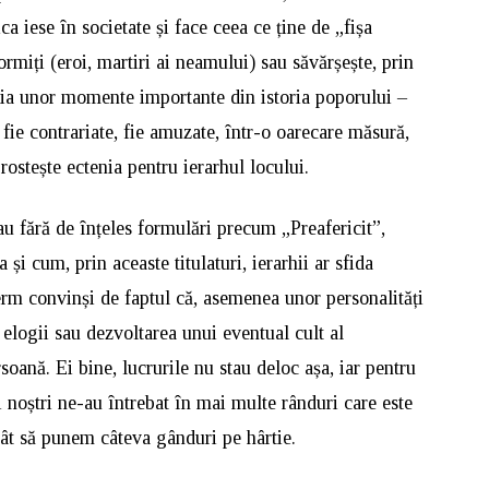
a iese în societate și face ceea ce ține de „fișa
ormiți (eroi, martiri ai neamului) sau săvărșește, prin
ia unor momente importante din istoria poporului –
ie contrariate, fie amuzate, într-o oarecare măsură,
rostește ectenia pentru ierarhul locului.
au fără de înțeles formulări precum „Preafericit”,
a și cum, prin aceaste titulaturi, ierarhii ar sfida
 ferm convinși de faptul că, asemenea unor personalități
, elogii sau dezvoltarea unui eventual cult al
rsoană. Ei bine, lucrurile nu stau deloc așa, iar pentru
rii noștri ne-au întrebat în mai multe rânduri care este
ărât să punem câteva gânduri pe hârtie.