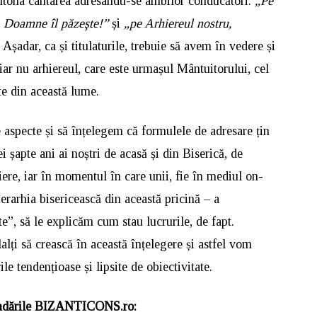
 intona cântarea adresându-se ambilor conducători:
„Pe
, Doamne îl păzeşte!”
și
„pe Arhiereul nostru,
. Așadar, ca și titulaturile, trebuie să avem în vedere și
 iar nu arhiereul, care este urmașul Mântuitorului, cel
te din această lume.
 aspecte și să înțelegem că formulele de adresare țin
ei șapte ani ai noștri de acasă și din Biserică, de
ere, iar în momentul în care unii, fie în mediul on-
 ierarhia bisericească din această pricină – a
te”, să le explicăm cum stau lucrurile, de fapt.
alți să crească în această înțelegere și astfel vom
le tendențioase și lipsite de obiectivitate.
dările BIZANTICONS.ro: