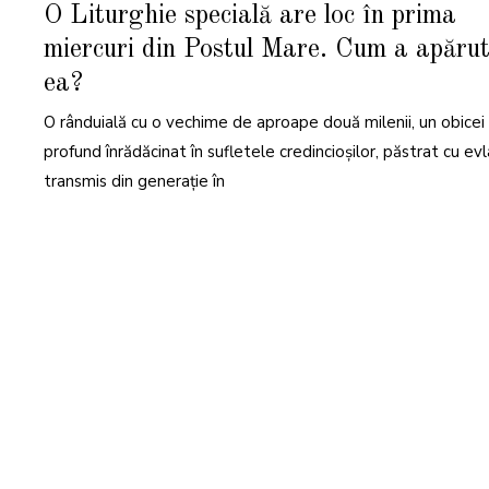
A
O Liturghie specială are loc în prima
R
T
miercuri din Postul Mare. Cum a apăru
I
E
2
ea?
0
2
5
O rânduială cu o vechime de aproape două milenii, un obicei
profund înrădăcinat în sufletele credincioșilor, păstrat cu evl
transmis din generație în