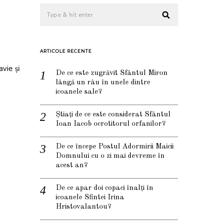
t
ARTICOLE RECENTE
avie și
De ce este zugrăvit Sfântul Miron
lângă un râu în unele dintre
icoanele sale?
Știați de ce este considerat Sfântul
Ioan Iacob ocrotitorul orfanilor?
De ce începe Postul Adormirii Maicii
Domnului cu o zi mai devreme în
acest an?
De ce apar doi copaci înalți în
icoanele Sfintei Irina
Hristovalantou?