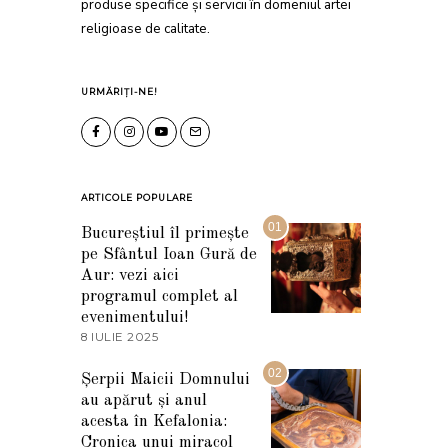
produse specifice și servicii în domeniul artei
religioase de calitate.
URMĂRIȚI-NE!
ARTICOLE POPULARE
01
Bucureștiul îl primește
pe Sfântul Ioan Gură de
Aur: vezi aici
programul complet al
evenimentului!
8 IULIE 2025
1
0
I
02
Șerpii Maicii Domnului
U
au apărut și anul
L
I
acesta în Kefalonia:
E
Cronica unui miracol