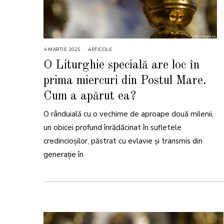
4 MARTIE 2025
4
ARTICOLE
M
A
O Liturghie specială are loc în
R
T
prima miercuri din Postul Mare.
I
E
2
Cum a apărut ea?
0
2
5
O rânduială cu o vechime de aproape două milenii,
un obicei profund înrădăcinat în sufletele
credincioșilor, păstrat cu evlavie și transmis din
generație în