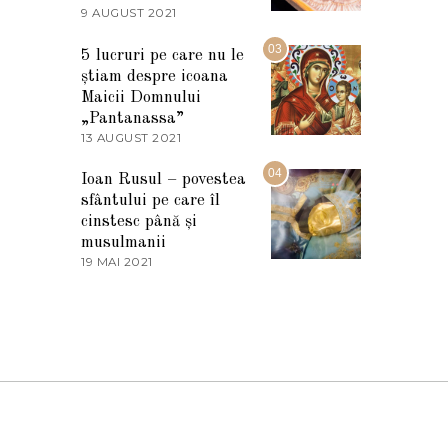
2
9 AUGUST 2021
2
0
7
2
M
03
5
5 lucruri pe care nu le
A
știam despre icoana
R
T
Maicii Domnului
I
„Pantanassa”
E
13 AUGUST 2021
1
2
3
0
A
04
2
Ioan Rusul – povestea
U
2
sfântului pe care îl
G
U
cinstesc până și
S
musulmanii
T
19 MAI 2021
1
2
9
0
M
2
A
1
I
2
0
2
1