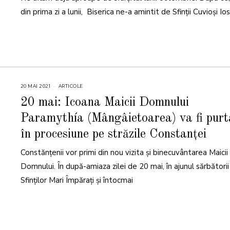
0
din prima zi a lunii, Biserica ne-a amintit de Sfinții Cuvioși Iosi
2
1
20 MAI 2021
2
ARTICOLE
4
M
20 mai: Icoana Maicii Domnului
A
I
Paramythía (Mângâietoarea) va fi purt
2
0
2
în procesiune pe străzile Constanței
1
Constănțenii vor primi din nou vizita și binecuvântarea Maicii
Domnului. În după-amiaza zilei de 20 mai, în ajunul sărbătorii
Sfinților Mari Împărați și întocmai