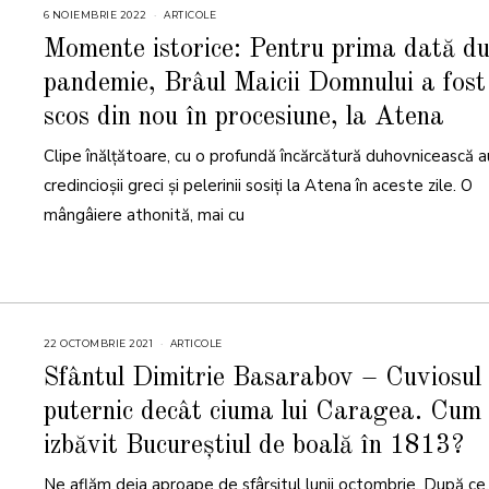
6 NOIEMBRIE 2022
9
ARTICOLE
N
O
Momente istorice: Pentru prima dată d
I
E
pandemie, Brâul Maicii Domnului a fost
M
B
R
scos din nou în procesiune, la Atena
I
E
2
Clipe înălțătoare, cu o profundă încărcătură duhovnicească au
0
2
credincioșii greci și pelerinii sosiți la Atena în aceste zile. O
2
mângâiere athonită, mai cu
22 OCTOMBRIE 2021
2
ARTICOLE
2
O
Sfântul Dimitrie Basarabov – Cuviosul
C
T
puternic decât ciuma lui Caragea. Cum
O
M
B
izbăvit Bucureștiul de boală în 1813?
R
I
E
Ne aflăm deja aproape de sfârșitul lunii octombrie. După ce,
2