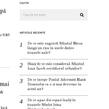
CAUTĂ!
upă
ARTICOLE RECENTE
 trăit
De ce este zugrăvit Sfântul Miron
lângă un râu în unele dintre
icoanele sale?
Știați de ce este considerat Sfântul
Ioan Iacob ocrotitorul orfanilor?
De ce începe Postul Adormirii Maicii
 mai
Domnului cu o zi mai devreme în
acest an?
 a
De ce apar doi copaci înalți în
icoanele Sfintei Irina
 încă