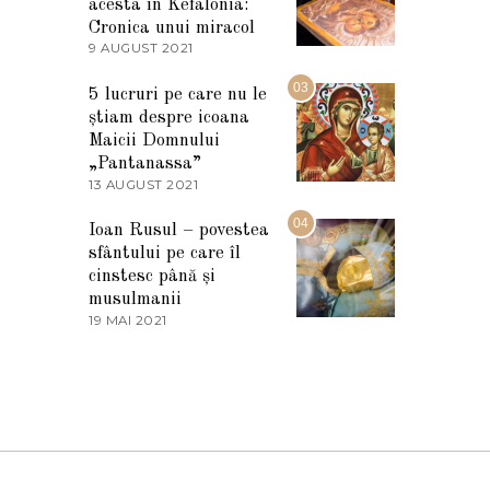
I
acesta în Kefalonia:
E
Cronica unui miracol
2
9 AUGUST 2021
2
0
7
2
M
03
5
5 lucruri pe care nu le
A
știam despre icoana
R
T
Maicii Domnului
I
„Pantanassa”
E
13 AUGUST 2021
1
2
3
0
A
04
2
Ioan Rusul – povestea
U
2
sfântului pe care îl
G
U
cinstesc până și
S
musulmanii
T
19 MAI 2021
1
2
9
0
M
2
A
1
I
2
0
2
1