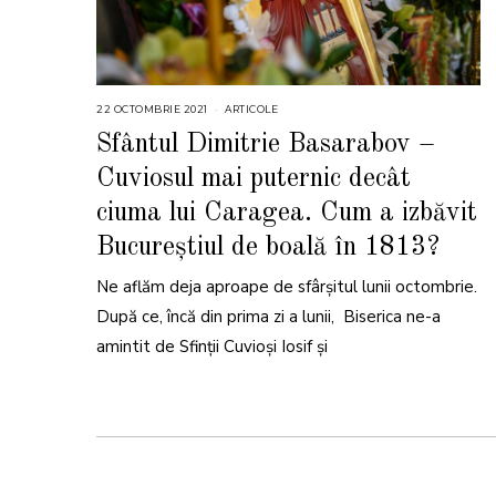
22 OCTOMBRIE 2021
2
ARTICOLE
2
O
Sfântul Dimitrie Basarabov –
C
T
Cuviosul mai puternic decât
O
M
B
ciuma lui Caragea. Cum a izbăvit
R
I
Bucureștiul de boală în 1813?
E
2
0
2
Ne aflăm deja aproape de sfârșitul lunii octombrie.
1
După ce, încă din prima zi a lunii, Biserica ne-a
amintit de Sfinții Cuvioși Iosif și