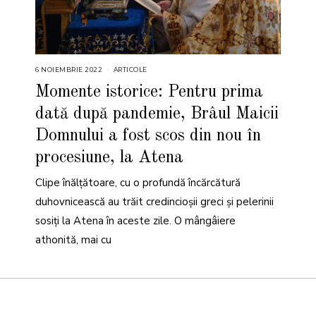
6 NOIEMBRIE 2022
9
ARTICOLE
N
O
Momente istorice: Pentru prima
I
E
dată după pandemie, Brâul Maicii
M
B
R
Domnului a fost scos din nou în
I
E
procesiune, la Atena
2
0
2
2
Clipe înălțătoare, cu o profundă încărcătură
duhovnicească au trăit credincioșii greci și pelerinii
sosiți la Atena în aceste zile. O mângâiere
athonită, mai cu