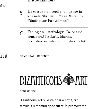
Hristovalantou?
f și
De ce apar un copil și un șarpe în
icoanele Sfântului Mare Mucenic și
Tămăduitor Pantelimon?
Teologie și… nefrologie: De ce este
considerată Sfânta Marina
ocrotitoarea celor cu boli de rinichi?
ată
COMENTARII RECENTE
DESPRE NOI
Bizanticons Art nu este doar o firmă, ci o
familie. Cu membri specializați în promovarea