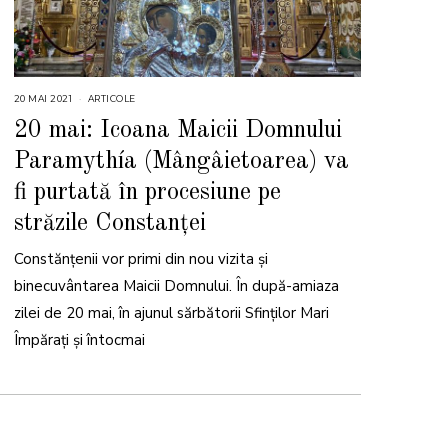
20 MAI 2021
2
ARTICOLE
4
M
20 mai: Icoana Maicii Domnului
A
I
Paramythía (Mângâietoarea) va
2
0
2
fi purtată în procesiune pe
1
străzile Constanței
Constănțenii vor primi din nou vizita și
binecuvântarea Maicii Domnului. În după-amiaza
zilei de 20 mai, în ajunul sărbătorii Sfinților Mari
Împărați și întocmai