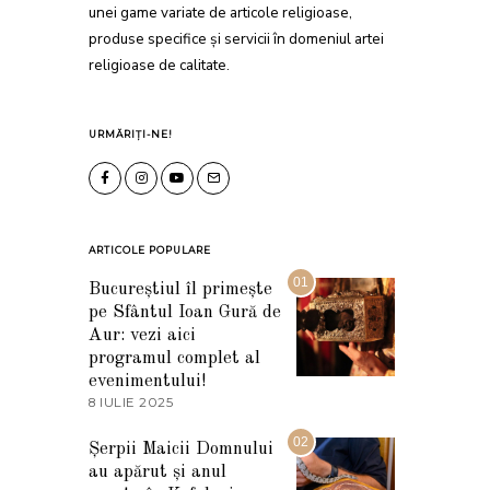
unei game variate de articole religioase,
produse specifice și servicii în domeniul artei
religioase de calitate.
URMĂRIȚI-NE!
ARTICOLE POPULARE
01
Bucureștiul îl primește
pe Sfântul Ioan Gură de
Aur: vezi aici
programul complet al
evenimentului!
8 IULIE 2025
1
0
I
02
Șerpii Maicii Domnului
U
au apărut și anul
L