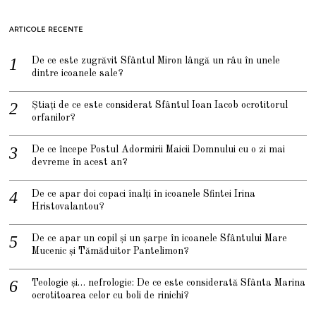
ARTICOLE RECENTE
De ce este zugrăvit Sfântul Miron lângă un râu în unele
dintre icoanele sale?
Știați de ce este considerat Sfântul Ioan Iacob ocrotitorul
orfanilor?
De ce începe Postul Adormirii Maicii Domnului cu o zi mai
devreme în acest an?
De ce apar doi copaci înalți în icoanele Sfintei Irina
Hristovalantou?
De ce apar un copil și un șarpe în icoanele Sfântului Mare
Mucenic și Tămăduitor Pantelimon?
Teologie și… nefrologie: De ce este considerată Sfânta Marina
ocrotitoarea celor cu boli de rinichi?