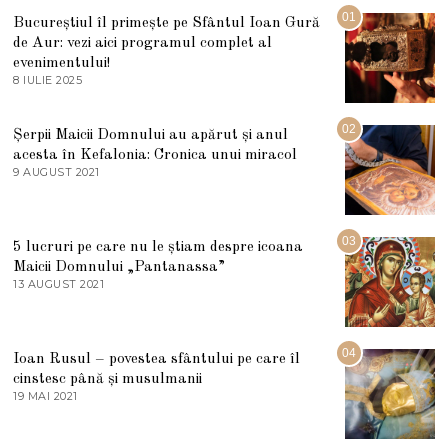
01
Bucureștiul îl primește pe Sfântul Ioan Gură
de Aur: vezi aici programul complet al
evenimentului!
8 IULIE 2025
1
0
I
U
02
Șerpii Maicii Domnului au apărut și anul
L
acesta în Kefalonia: Cronica unui miracol
I
E
9 AUGUST 2021
2
2
7
0
M
2
A
5
R
03
5 lucruri pe care nu le știam despre icoana
T
I
Maicii Domnului „Pantanassa”
E
13 AUGUST 2021
1
2
3
0
A
2
U
2
G
04
Ioan Rusul – povestea sfântului pe care îl
U
S
cinstesc până și musulmanii
T
19 MAI 2021
1
2
9
0
M
2
A