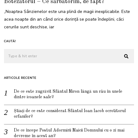
Botezătorul – Ce sărbătorim, de fapt?
„Noaptea Sânzienelor este una plină de magii inexplicabile. Este
acea noapte din an când orice dorință se poate îndeplini, căci
cerurile sunt deschise, iar
CAUTĂ!
ARTICOLE RECENTE
De ce este zugrăvit Sfântul Miron lângă un râu în unele
dintre icoanele sale?
Știați de ce este considerat Sfântul Ioan Iacob ocrotitorul
orfanilor?
De ce începe Postul Adormirii Maicii Domnului cu o zi mai
devreme în acest an?