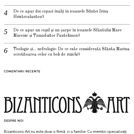
De ce apar doi copaci înalți în icoanele Sfintei Irina
Hristovalantou?
De ce apar un copil și un șarpe în icoanele Sfântului Mare
Mucenic și Tămăduitor Pantelimon?
Teologie și… nefrologie: De ce este considerată Sfânta Marina
ocrotitoarea celor cu boli de rinichi?
COMENTARII RECENTE
DESPRE NOI
Bizanticons Art nu este doar o firmă, ci o familie. Cu membri specializați