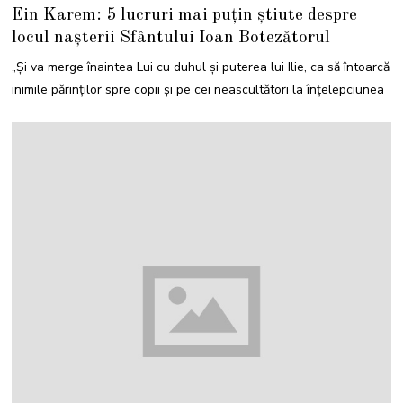
3
Ein Karem: 5 lucruri mai puțin știute despre
I
U
locul nașterii Sfântului Ioan Botezătorul
N
I
E
„Şi va merge înaintea Lui cu duhul şi puterea lui Ilie, ca să întoarcă
2
0
inimile părinţilor spre copii şi pe cei neascultători la înţelepciunea
2
5