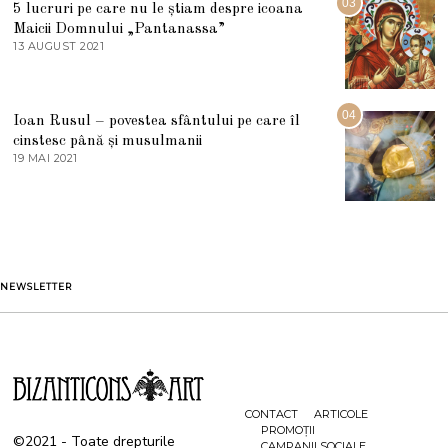
03
5 lucruri pe care nu le știam despre icoana
T
I
Maicii Domnului „Pantanassa”
E
13 AUGUST 2021
1
2
3
0
A
2
U
2
G
04
Ioan Rusul – povestea sfântului pe care îl
U
S
cinstesc până și musulmanii
T
19 MAI 2021
1
2
9
0
M
2
A
1
I
2
0
2
1
NEWSLETTER
CONTACT
ARTICOLE
PROMOȚII
©2021 - Toate drepturile
CAMPANII SOCIALE