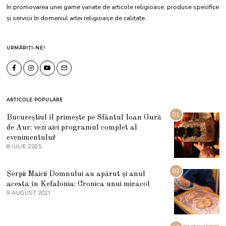
în promovarea unei game variate de articole religioase, produse specifice
și servicii în domeniul artei religioase de calitate.
URMĂRIȚI-NE!
ARTICOLE POPULARE
01
Bucureștiul îl primește pe Sfântul Ioan Gură
de Aur: vezi aici programul complet al
evenimentului!
8 IULIE 2025
1
0
I
U
02
Șerpii Maicii Domnului au apărut și anul
L
acesta în Kefalonia: Cronica unui miracol
I
E
9 AUGUST 2021
2
2
7
0
M
2
A
5
R