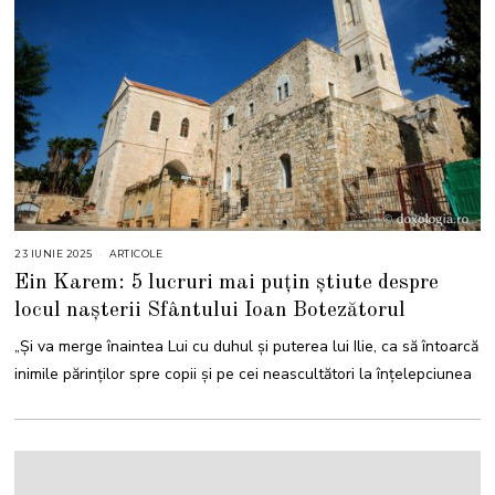
23 IUNIE 2025
2
ARTICOLE
3
Ein Karem: 5 lucruri mai puțin știute despre
I
U
locul nașterii Sfântului Ioan Botezătorul
N
I
E
„Şi va merge înaintea Lui cu duhul şi puterea lui Ilie, ca să întoarcă
2
0
inimile părinţilor spre copii şi pe cei neascultători la înţelepciunea
2
5