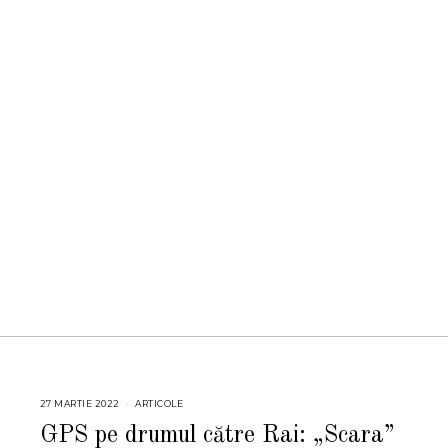
27 MARTIE 2022
2
ARTICOLE
9
M
GPS pe drumul către Rai: „Scara”
A