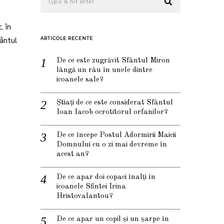
, în
fântul
ARTICOLE RECENTE
De ce este zugrăvit Sfântul Miron
lângă un râu în unele dintre
icoanele sale?
Știați de ce este considerat Sfântul
Ioan Iacob ocrotitorul orfanilor?
De ce începe Postul Adormirii Maicii
Domnului cu o zi mai devreme în
acest an?
De ce apar doi copaci înalți în
icoanele Sfintei Irina
Hristovalantou?
De ce apar un copil și un șarpe în