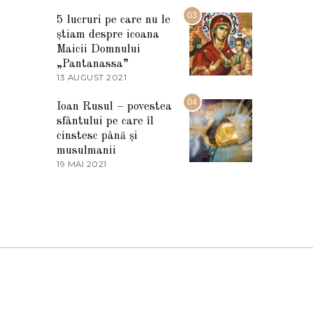
7
2
M
03
5
5 lucruri pe care nu le
A
știam despre icoana
R
T
Maicii Domnului
I
„Pantanassa”
E
13 AUGUST 2021
1
2
3
0
A
04
2
Ioan Rusul – povestea
U
2
sfântului pe care îl
G
U
cinstesc până și
S
musulmanii
T
19 MAI 2021
1
2
9
0
M
2
A
1
I
2
0
2
1