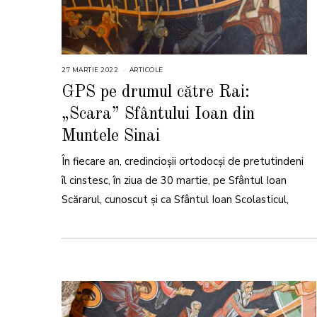
27 MARTIE 2022
2
ARTICOLE
9
M
GPS pe drumul către Rai:
A
R
„Scara” Sfântului Ioan din
T
I
E
Muntele Sinai
2
0
2
În fiecare an, credincioșii ortodocși de pretutindeni
2
îl cinstesc, în ziua de 30 martie, pe Sfântul Ioan
Scărarul, cunoscut și ca Sfântul Ioan Scolasticul,