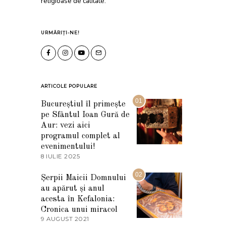
religioase de calitate.
URMĂRIȚI-NE!
ARTICOLE POPULARE
01
Bucureștiul îl primește
pe Sfântul Ioan Gură de
Aur: vezi aici
programul complet al
evenimentului!
8 IULIE 2025
1
0
I
02
Șerpii Maicii Domnului
U
au apărut și anul
L
I
acesta în Kefalonia:
E
Cronica unui miracol
2
9 AUGUST 2021
2
0