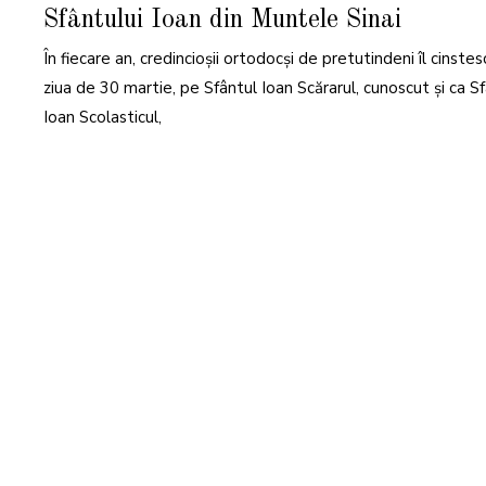
R
Sfântului Ioan din Muntele Sinai
T
I
E
În fiecare an, credincioșii ortodocși de pretutindeni îl cinstesc
2
0
2
ziua de 30 martie, pe Sfântul Ioan Scărarul, cunoscut și ca S
2
Ioan Scolasticul,