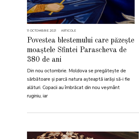
11 OCTOMBRIE 2021
1
ARTICOLE
2
O
Povestea blestemului care păzește
C
T
moaștele Sfintei Parascheva de
O
M
B
380 de ani
R
I
E
Din nou octombrie. Moldova se pregătește de
2
0
sărbătoare și parcă natura așteaptă iarăși să-i fie
2
1
alături. Copacii au îmbrăcat din nou veșmânt
ruginiu, iar