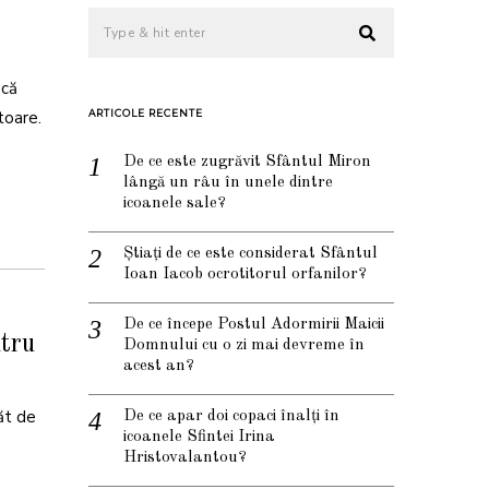
acă
toare.
ARTICOLE RECENTE
De ce este zugrăvit Sfântul Miron
lângă un râu în unele dintre
icoanele sale?
Știați de ce este considerat Sfântul
Ioan Iacob ocrotitorul orfanilor?
De ce începe Postul Adormirii Maicii
ntru
Domnului cu o zi mai devreme în
acest an?
păt de
De ce apar doi copaci înalți în
icoanele Sfintei Irina
Hristovalantou?