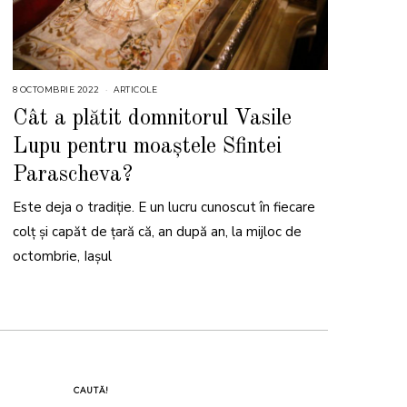
8 OCTOMBRIE 2022
8
ARTICOLE
O
C
Cât a plătit domnitorul Vasile
T
O
Lupu pentru moaștele Sfintei
M
B
R
Parascheva?
I
E
2
Este deja o tradiție. E un lucru cunoscut în fiecare
0
2
colț și capăt de țară că, an după an, la mijloc de
2
octombrie, Iașul
CAUTĂ!