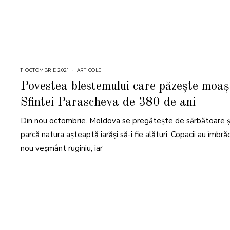
11 OCTOMBRIE 2021
1
ARTICOLE
2
O
Povestea blestemului care păzește moaș
C
T
Sfintei Parascheva de 380 de ani
O
M
B
Din nou octombrie. Moldova se pregătește de sărbătoare ș
R
I
E
parcă natura așteaptă iarăși să-i fie alături. Copacii au îmbră
2
0
nou veșmânt ruginiu, iar
2
1