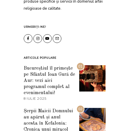
produse specifice și servicii în domeniul artei
religioase de calitate.
URMĂRIȚI-NE!
ARTICOLE POPULARE
01
Bucureștiul îl primește
pe Sfântul Ioan Gură de
Aur: vezi aici
programul complet al
evenimentului!
8 IULIE 2025
1
0
I
02
Șerpii Maicii Domnului
U
au apărut și anul
L
I
acesta în Kefalonia:
E
Cronica unui miracol