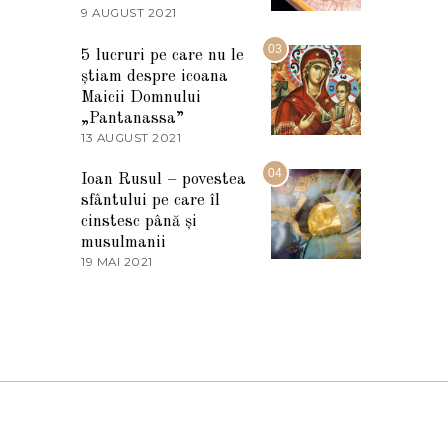
2
9 AUGUST 2021
2
0
7
2
M
03
5
5 lucruri pe care nu le
A
știam despre icoana
R
T
Maicii Domnului
I
„Pantanassa”
E
13 AUGUST 2021
1
2
3
0
A
04
2
Ioan Rusul – povestea
U
2
sfântului pe care îl
G
U
cinstesc până și
S
musulmanii
T
19 MAI 2021
1
2
9
0
M
2
A
1
I
2
0
2
1