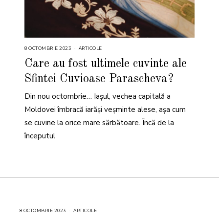
8 OCTOMBRIE 2023
8
ARTICOLE
O
C
Care au fost ultimele cuvinte ale
T
O
Sfintei Cuvioase Parascheva?
M
B
R
Din nou octombrie… Iașul, vechea capitală a
I
E
2
Moldovei îmbracă iarăși veșminte alese, așa cum
0
2
se cuvine la orice mare sărbătoare. Încă de la
3
începutul
8 OCTOMBRIE 2023
8
ARTICOLE
O