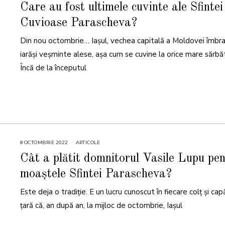
C
Care au fost ultimele cuvinte ale Sfintei
T
O
Cuvioase Parascheva?
M
B
R
Din nou octombrie… Iașul, vechea capitală a Moldovei îmbr
I
E
2
iarăși veșminte alese, așa cum se cuvine la orice mare sărbă
0
2
Încă de la începutul
3
8 OCTOMBRIE 2022
8
ARTICOLE
O
C
Cât a plătit domnitorul Vasile Lupu pe
T
O
moaștele Sfintei Parascheva?
M
B
R
Este deja o tradiție. E un lucru cunoscut în fiecare colț și ca
I
E
2
țară că, an după an, la mijloc de octombrie, Iașul
0
2
2