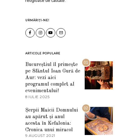
religioase de calitate.
URMĂRIȚI-NE!
ARTICOLE POPULARE
01
Bucureștiul îl primește
pe Sfântul Ioan Gură de
Aur: vezi aici
programul complet al
evenimentului!
8 IULIE 2025
1
0
I
02
Șerpii Maicii Domnului
U
au apărut și anul
L
I
acesta în Kefalonia:
E
Cronica unui miracol
2
9 AUGUST 2021
2
0