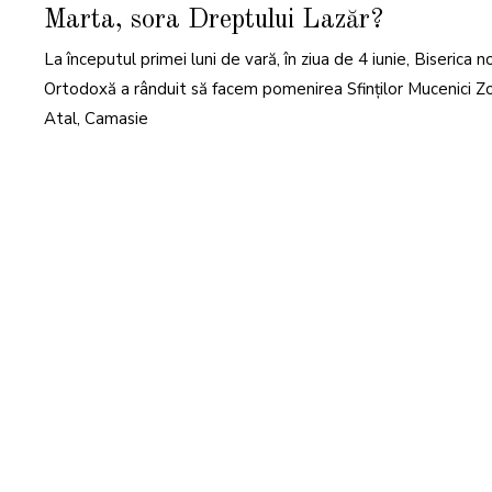
N
Marta, sora Dreptului Lazăr?
I
E
2
La începutul primei luni de vară, în ziua de 4 iunie, Biserica n
0
2
4
Ortodoxă a rânduit să facem pomenirea Sfinților Mucenici Zo
Atal, Camasie