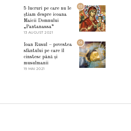
7
2
M
03
5
5 lucruri pe care nu le
A
știam despre icoana
R
T
Maicii Domnului
I
„Pantanassa”
E
13 AUGUST 2021
1
2
3
0
A
04
2
Ioan Rusul – povestea
U
2
sfântului pe care îl
G
U
cinstesc până și
S
musulmanii
T
19 MAI 2021
1
2
9
0
M
2
A
1
I
2
0
2
1