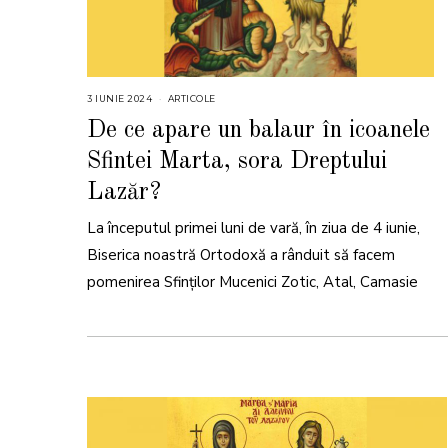
3 IUNIE 2024
2
ARTICOLE
4
I
De ce apare un balaur în icoanele
U
N
Sfintei Marta, sora Dreptului
I
E
2
Lazăr?
0
2
4
La începutul primei luni de vară, în ziua de 4 iunie,
Biserica noastră Ortodoxă a rânduit să facem
pomenirea Sfinților Mucenici Zotic, Atal, Camasie