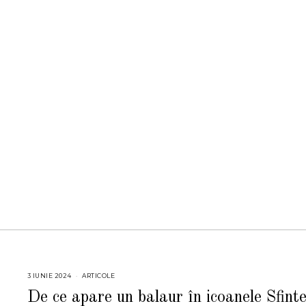
3 IUNIE 2024
2
ARTICOLE
4
I
De ce apare un balaur în icoanele Sfinte
U