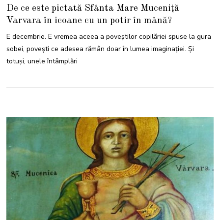
D
De ce este pictată Sfânta Mare Muceniță
E
C
Varvara în icoane cu un potir în mână?
E
M
B
E decembrie. E vremea aceea a poveștilor copilăriei spuse la gura
R
I
sobei, povești ce adesea rămân doar în lumea imaginației. Și
E
2
totuși, unele întâmplări
0
2
5