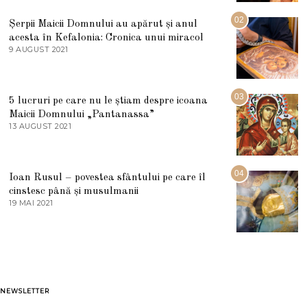
I
U
02
Șerpii Maicii Domnului au apărut și anul
L
acesta în Kefalonia: Cronica unui miracol
I
E
9 AUGUST 2021
2
2
7
0
M
2
A
5
R
03
5 lucruri pe care nu le știam despre icoana
T
I
Maicii Domnului „Pantanassa”
E
13 AUGUST 2021
1
2
3
0
A
2
U
2
G
04
Ioan Rusul – povestea sfântului pe care îl
U
S
cinstesc până și musulmanii
T
19 MAI 2021
1
2
9
0
M
2
A
1
I
2
0
2
1
NEWSLETTER