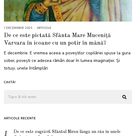
1 DECEMBRIE 2025
1
ARTICOLE
D
De ce este pictată Sfânta Mare Muceniță
E
C
Varvara în icoane cu un potir în mână?
E
M
B
E decembrie. E vremea aceea a poveștilor copilăriei spuse la gura
R
I
sobei, povești ce adesea rămân doar în lumea imaginației. Și
E
2
totuși, unele întâmplări
0
2
5
CAUTĂ!
ARTICOLE RECENTE
De ce este zugrăvit Sfântul Miron lângă un râu în unele