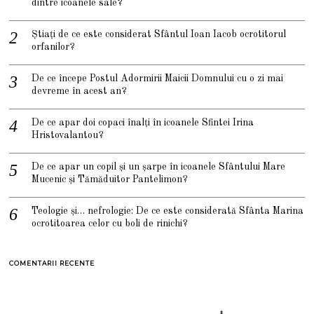
dintre icoanele sale?
Știați de ce este considerat Sfântul Ioan Iacob ocrotitorul
orfanilor?
De ce începe Postul Adormirii Maicii Domnului cu o zi mai
devreme în acest an?
De ce apar doi copaci înalți în icoanele Sfintei Irina
Hristovalantou?
De ce apar un copil și un șarpe în icoanele Sfântului Mare
Mucenic și Tămăduitor Pantelimon?
Teologie și… nefrologie: De ce este considerată Sfânta Marina
ocrotitoarea celor cu boli de rinichi?
COMENTARII RECENTE