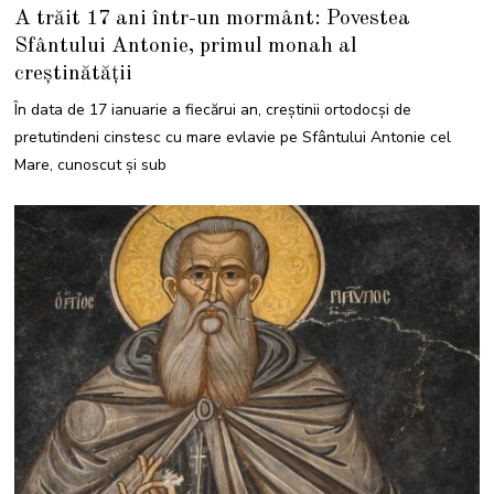
6
A trăit 17 ani într-un mormânt: Povestea
I
A
Sfântului Antonie, primul monah al
N
U
creștinătății
A
R
I
În data de 17 ianuarie a fiecărui an, creștinii ortodocși de
E
2
pretutindeni cinstesc cu mare evlavie pe Sfântului Antonie cel
0
2
Mare, cunoscut și sub
2