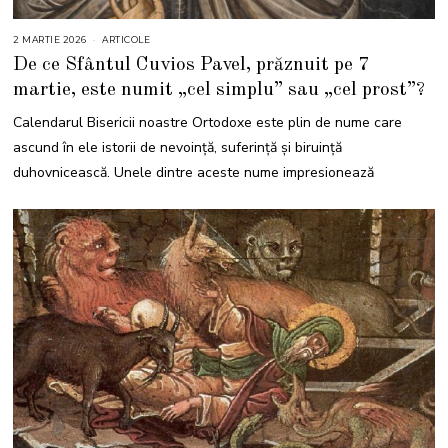
2 MARTIE 2026
2
ARTICOLE
M
De ce Sfântul Cuvios Pavel, prăznuit pe 7
A
R
martie, este numit „cel simplu” sau „cel prost”?
T
I
E
Calendarul Bisericii noastre Ortodoxe este plin de nume care
2
0
ascund în ele istorii de nevoință, suferință și biruință
2
6
duhovnicească. Unele dintre aceste nume impresionează