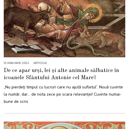
10 IANUARIE 2025
1
ARTICOLE
0
De ce apar urși, lei și alte animale sălbatice în
I
A
icoanele Sfântului Antonie cel Mare?
N
U
A
„Nu pierdeți timpul cu lucruri care nu ajută sufletul”. Nouă cuvinte
R
I
la număr, dar… de nota zece pe scara relevanței! Cuvinte numai-
E
2
bune de scris
0
2
5