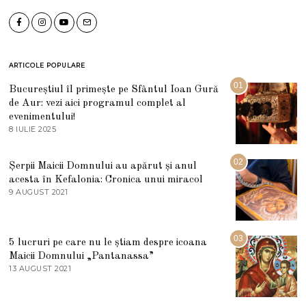
ARTICOLE POPULARE
01
Bucureștiul îl primește pe Sfântul Ioan Gură
de Aur: vezi aici programul complet al
evenimentului!
8 IULIE 2025
1
0
I
U
02
Șerpii Maicii Domnului au apărut și anul
L
acesta în Kefalonia: Cronica unui miracol
I
E
9 AUGUST 2021
2
2
7
0
M
2
A
5
R
03
5 lucruri pe care nu le știam despre icoana
T
I
Maicii Domnului „Pantanassa”
E
13 AUGUST 2021
1
2
3
0
A
2
U
2