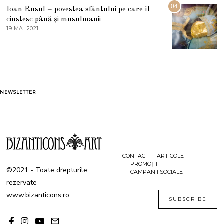
G
04
Ioan Rusul – povestea sfântului pe care îl
U
S
cinstesc până și musulmanii
T
19 MAI 2021
1
2
9
0
M
2
A
1
I
2
0
2
1
NEWSLETTER
CONTACT
ARTICOLE
PROMOȚII
©2021 - Toate drepturile
CAMPANII SOCIALE
rezervate
www.bizanticons.ro
SUBSCRIBE