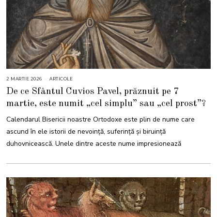
2 MARTIE 2026
2
ARTICOLE
M
De ce Sfântul Cuvios Pavel, prăznuit pe 7
A
R
martie, este numit „cel simplu” sau „cel prost”?
T
I
E
Calendarul Bisericii noastre Ortodoxe este plin de nume care
2
0
ascund în ele istorii de nevoință, suferință și biruință
2
6
duhovnicească. Unele dintre aceste nume impresionează