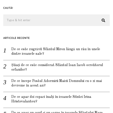
CAUTĂ!
ARTICOLE RECENTE
De ce este zugrăvit Sfântul Miron lângă un râu în unele
dintre icoanele sale?
Știați de ce este considerat Sfântul Ioan Iacob ocrotitorul
orfanilor?
De ce începe Postul Adormirii Maicii Domnului cu o zi mai
devreme în acest an?
De ce apar doi copaci înalți în icoanele Sfintei Irina
Hristovalantou?
De ce apar un copil și un șarpe în icoanele Sfântului Mare