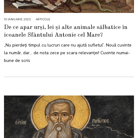
10 IANUARIE 2025
1
ARTICOLE
0
De ce apar urși, lei și alte animale sălbatice în
I
A
icoanele Sfântului Antonie cel Mare?
N
U
A
„Nu pierdeți timpul cu lucruri care nu ajută sufletul”. Nouă cuvinte
R
I
la număr, dar… de nota zece pe scara relevanței! Cuvinte numai-
E
2
bune de scris
0
2
5