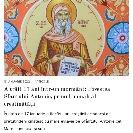
16 IANUARIE 2022
1
ARTICOLE
6
A trăit 17 ani într-un mormânt: Povestea
I
A
Sfântului Antonie, primul monah al
N
U
creștinătății
A
R
I
În data de 17 ianuarie a fiecărui an, creștinii ortodocși de
E
2
pretutindeni cinstesc cu mare evlavie pe Sfântului Antonie cel
0
2
Mare, cunoscut și sub
2