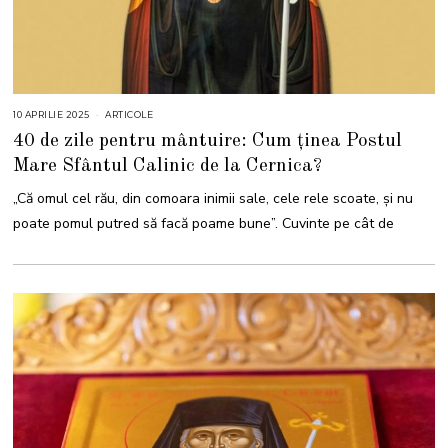
10 APRILIE 2025
1
ARTICOLE
4
40 de zile pentru mântuire: Cum ținea Postul
A
P
Mare Sfântul Calinic de la Cernica?
R
I
L
„Că omul cel rău, din comoara inimii sale, cele rele scoate, şi nu
I
E
poate pomul putred să facă poame bune”. Cuvinte pe cât de
2
0
2
5