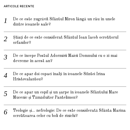
ARTICOLE RECENTE
De ce este zugrăvit Sfântul Miron lângă un râu în unele
dintre icoanele sale?
Știați de ce este considerat Sfântul Ioan Iacob ocrotitorul
orfanilor?
De ce începe Postul Adormirii Maicii Domnului cu o zi mai
devreme în acest an?
De ce apar doi copaci înalți în icoanele Sfintei Irina
Hristovalantou?
De ce apar un copil și un șarpe în icoanele Sfântului Mare
Mucenic și Tămăduitor Pantelimon?
Teologie și… nefrologie: De ce este considerată Sfânta Marina
ocrotitoarea celor cu boli de rinichi?