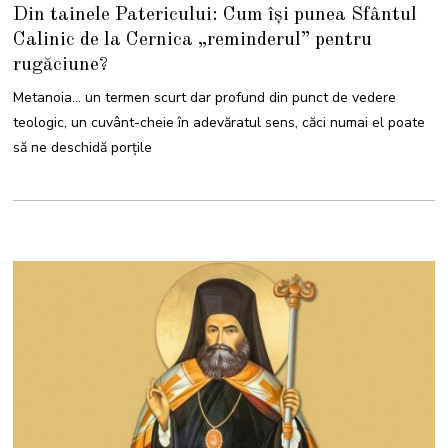
A
Din tainele Patericului: Cum își punea Sfântul
P
R
Calinic de la Cernica „reminderul” pentru
I
L
rugăciune?
I
E
2
Metanoia… un termen scurt dar profund din punct de vedere
0
2
teologic, un cuvânt-cheie în adevăratul sens, căci numai el poate
4
să ne deschidă porțile