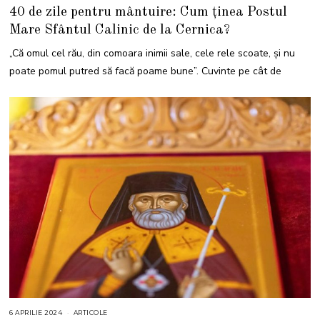
4
40 de zile pentru mântuire: Cum ținea Postul
A
P
Mare Sfântul Calinic de la Cernica?
R
I
L
„Că omul cel rău, din comoara inimii sale, cele rele scoate, şi nu
I
E
poate pomul putred să facă poame bune”. Cuvinte pe cât de
2
0
2
5
6 APRILIE 2024
6
ARTICOLE