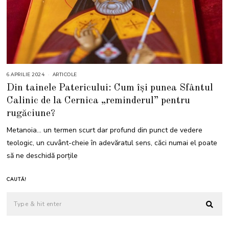
6 APRILIE 2024
6
ARTICOLE
A
Din tainele Patericului: Cum își punea Sfântul
P
R
Calinic de la Cernica „reminderul” pentru
I
L
rugăciune?
I
E
2
Metanoia… un termen scurt dar profund din punct de vedere
0
2
teologic, un cuvânt-cheie în adevăratul sens, căci numai el poate
4
să ne deschidă porțile
CAUTĂ!