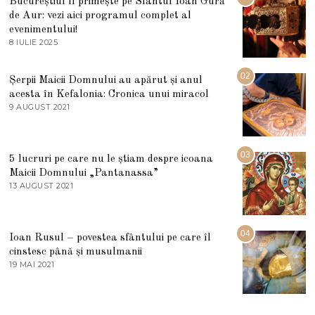
Bucureștiul îl primește pe Sfântul Ioan Gură
de Aur: vezi aici programul complet al
evenimentului!
8 IULIE 2025
1
0
I
U
02
Șerpii Maicii Domnului au apărut și anul
L
acesta în Kefalonia: Cronica unui miracol
I
E
9 AUGUST 2021
2
2
7
0
M
2
A
5
R
03
5 lucruri pe care nu le știam despre icoana
T
I
Maicii Domnului „Pantanassa”
E
13 AUGUST 2021
1
2
3
0
A
2
U
2
G
04
Ioan Rusul – povestea sfântului pe care îl
U
S
cinstesc până și musulmanii
T
19 MAI 2021
1
2
9
0
M
2
A
1
I