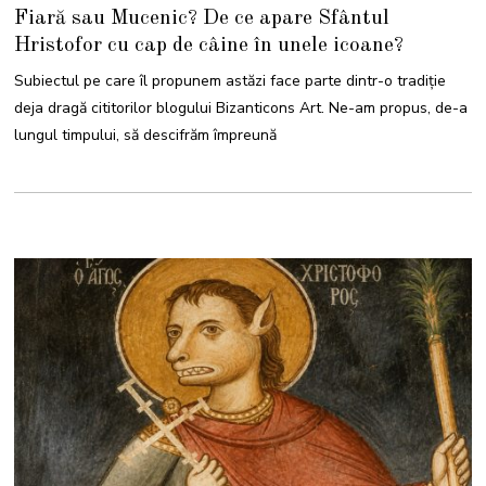
M
Fiară sau Mucenic? De ce apare Sfântul
A
I
Hristofor cu cap de câine în unele icoane?
2
0
2
Subiectul pe care îl propunem astăzi face parte dintr-o tradiție
6
deja dragă cititorilor blogului Bizanticons Art. Ne-am propus, de-a
lungul timpului, să descifrăm împreună