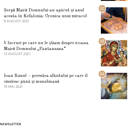
I
U
02
Șerpii Maicii Domnului au apărut și anul
L
acesta în Kefalonia: Cronica unui miracol
I
E
9 AUGUST 2021
2
2
7
0
M
2
A
5
R
03
5 lucruri pe care nu le știam despre icoana
T
I
Maicii Domnului „Pantanassa”
E
13 AUGUST 2021
1
2
3
0
A
2
U
2
G
04
Ioan Rusul – povestea sfântului pe care îl
U
S
cinstesc până și musulmanii
T
19 MAI 2021
1
2
9
0
M
2
A
1
I
2
0
2
1
NEWSLETTER