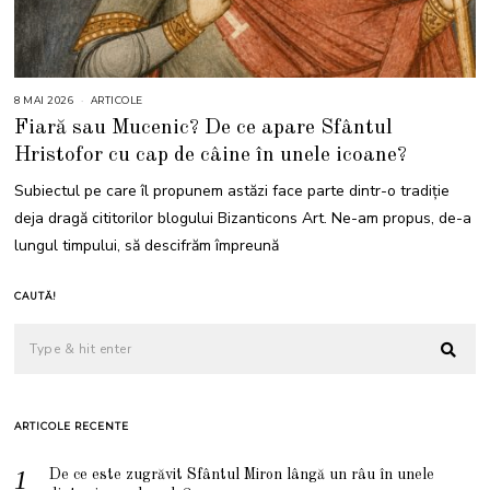
8 MAI 2026
8
ARTICOLE
M
Fiară sau Mucenic? De ce apare Sfântul
A
I
Hristofor cu cap de câine în unele icoane?
2
0
2
Subiectul pe care îl propunem astăzi face parte dintr-o tradiție
6
deja dragă cititorilor blogului Bizanticons Art. Ne-am propus, de-a
lungul timpului, să descifrăm împreună
CAUTĂ!
ARTICOLE RECENTE
De ce este zugrăvit Sfântul Miron lângă un râu în unele