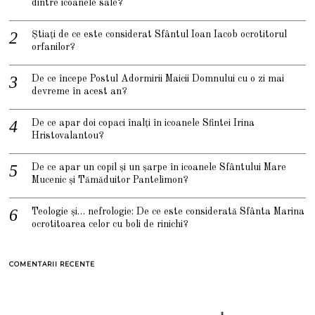
dintre icoanele sale?
Știați de ce este considerat Sfântul Ioan Iacob ocrotitorul
orfanilor?
De ce începe Postul Adormirii Maicii Domnului cu o zi mai
devreme în acest an?
De ce apar doi copaci înalți în icoanele Sfintei Irina
Hristovalantou?
De ce apar un copil și un șarpe în icoanele Sfântului Mare
Mucenic și Tămăduitor Pantelimon?
Teologie și… nefrologie: De ce este considerată Sfânta Marina
ocrotitoarea celor cu boli de rinichi?
COMENTARII RECENTE