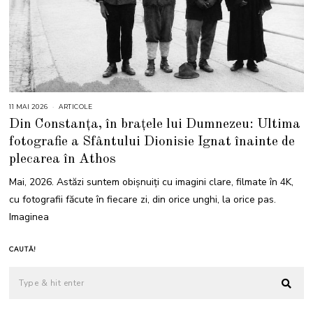
11 MAI 2026
1
ARTICOLE
2
Din Constanța, în brațele lui Dumnezeu: Ultima
M
A
fotografie a Sfântului Dionisie Ignat înainte de
I
2
plecarea în Athos
0
2
6
Mai, 2026. Astăzi suntem obișnuiți cu imagini clare, filmate în 4K,
cu fotografii făcute în fiecare zi, din orice unghi, la orice pas.
Imaginea
CAUTĂ!