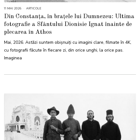
11 MAI 2026
1
ARTICOLE
2
Din Constanța, în brațele lui Dumnezeu: Ultima
M
A
fotografie a Sfântului Dionisie Ignat înainte de
I
2
plecarea în Athos
0
2
6
Mai, 2026. Astăzi suntem obișnuiți cu imagini clare, filmate în 4K,
cu fotografii făcute în fiecare zi, din orice unghi, la orice pas.
Imaginea