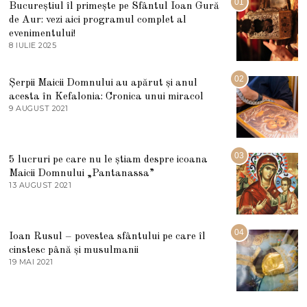
01
Bucureștiul îl primește pe Sfântul Ioan Gură
de Aur: vezi aici programul complet al
evenimentului!
8 IULIE 2025
1
0
I
U
02
Șerpii Maicii Domnului au apărut și anul
L
acesta în Kefalonia: Cronica unui miracol
I
E
9 AUGUST 2021
2
2
7
0
M
2
A
5
R
03
5 lucruri pe care nu le știam despre icoana
T
I
Maicii Domnului „Pantanassa”
E
13 AUGUST 2021
1
2
3
0
A
2
U
2
G
04
Ioan Rusul – povestea sfântului pe care îl
U
S
cinstesc până și musulmanii
T
19 MAI 2021
1
2
9
0
M
2
A
1
I