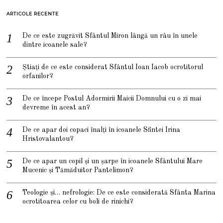
ARTICOLE RECENTE
De ce este zugrăvit Sfântul Miron lângă un râu în unele
dintre icoanele sale?
Știați de ce este considerat Sfântul Ioan Iacob ocrotitorul
orfanilor?
De ce începe Postul Adormirii Maicii Domnului cu o zi mai
devreme în acest an?
De ce apar doi copaci înalți în icoanele Sfintei Irina
Hristovalantou?
De ce apar un copil și un șarpe în icoanele Sfântului Mare
Mucenic și Tămăduitor Pantelimon?
Teologie și… nefrologie: De ce este considerată Sfânta Marina
ocrotitoarea celor cu boli de rinichi?